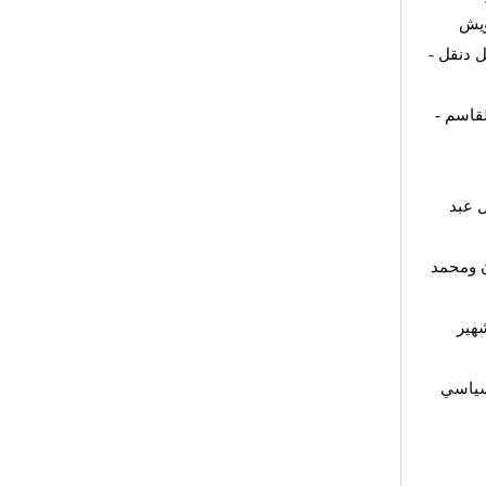
ويش
 دنقل -
قاسم -
 عبد
ن ومحمد
هير
لسياسي