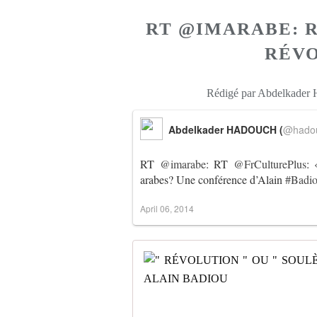
RT @IMARABE: 
RÉVO
Rédigé par Abdelkader
Abdelkader HADOUCH (
@hado
RT
@imarabe
: RT
@FrCulturePlus
: 
arabes? Une conférence d’Alain
#Badi
April 06, 2014