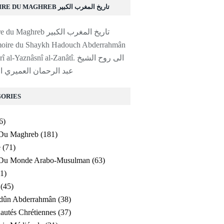
HISTOIRE DU MAGHREB تاريخ المغرب الكبير
moire du Shaykh Hadouch Abderrahmân
al-'Amayrî al-Yaznâsnî al-Zanâtî. ا
عبد الرحمان العميري ا
ORIES
6)
 Du Maghreb
(181)
e
(71)
e Du Monde Arabo-Musulman
(63)
1)
ION " OU " SOULÈVEMENT " DANS LES PAYS AR
(45)
ldûn Abderrahmân
(38)
utés Chrétiennes
(37)