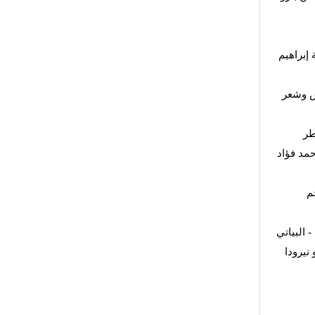
 إبراهيم
ش وشعر
طر
مد فؤاد
م
 البياتي
نيرودا