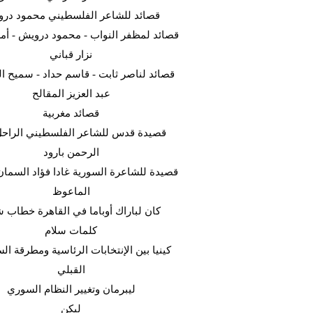
قصائد للشاعر الفلسطيني محمود در
قصائد لمظفر النواب - محمود درويش - أمل
نزار قباني
قصائد لناصر ثابت - قاسم حداد - سميح ال
عبد العزيز المقالح
قصائد مغربية
قصيدة قدس للشاعر الفلسطيني الراحل
الرحمن بارود
قصيدة للشاعرة السورية غادا فؤاد السما
الماعوظ
كان لباراك أوباما في القاهرة خطاب ش
كلمات سلام
كينيا بين الإنتخابات الرئاسية ومطرقة ا
القبلي
ليبرمان وتغيير النظام السوري
ليكن