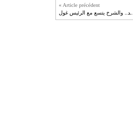
م يفعله خصمه الاسد.. والشرخ يتسع مع الرئيس غول...