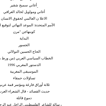
أغاني سميح شقير-
أغاني ومواويل لخالد العراقي
الاعلا ن العالمي لحقوق الانسان
الأمم المتحدة: الموعد النهائي لتوقيع ا
كوبنهاجن "مرن
البداية
الجسور
الحاج الحسين التولالي
(الخطاب السياسي العربي (من ورط 
الدستور المغربي 1996
الموسيقى المغربية
تساؤلات حمقاء
ثلاثة أوراق فارغة ومؤتمر قمة عربي
حديث القصائد - قال الشعراء العر
دموع قاتلة
رسالة للشاعر الفلسطيني الراحل عبد الرح