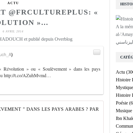
ACTU
RT @FRCULTUREPLUS: «
LUTION »...
A la mé
6 AVRIL 2014
لى روح الشيخ
 HADOUCH et publié depuis Overblog
ليزناسني
uch_A
)
CATÉG
« Révolution » ou « Soulèvement » dans les pays
Actu
(30
ou
http://t.co/AZuhMvmd
…
Histoire
Mystiqu
Histoir
Poésie
(6
" RÉVOLUT
Musique
Ibn Kha
L
Communa
e
m