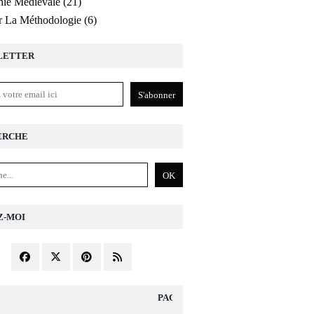
ie Médiévale
(21)
r La Méthodologie
(6)
LETTER
ERCHE
Z-MOI
PAGES DIVERS