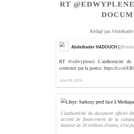
RT @EDWYPLENEL
DOCUME
Rédigé par Abdelkade
Abdelkader HADOUCH (
@hado
RT
@edwyplenel
: L'authenticité d
contestée par la justice.
https://t.co/
June 03, 2016
L'authenticité du document officiel l
accord de financement de la campag
hauteur de 50 millions d'euros, n'est pa