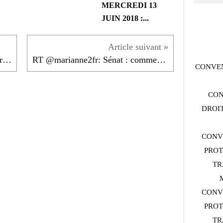
MERCREDI 13
JUIN 2018 :...
RT @mdiplo: Travailleurs étrangers du Golfe :...
RT @marianne2fr: Sénat : comment la droite compte...
CONVEN
CON
DROIT
CONV
PROT
TR
CONV
PROT
TR