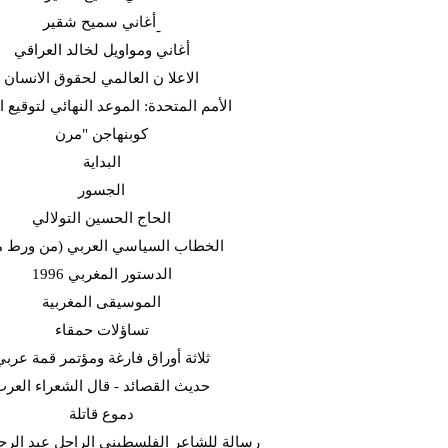
أغاني سميح شقير-
أغاني ومواويل لخالد العراقي
الاعلا ن العالمي لحقوق الانسان
الأمم المتحدة: الموعد النهائي لتوقيع ا
كوبنهاجن "مرن
البداية
الجسور
الحاج الحسين التولالي
الخطاب السياسي العربي (من ورط م
الدستور المغربي 1996
الموسيقى المغربية
تساؤلات حمقاء
ثلاثة أوراق فارغة ومؤتمر قمة عربي
حديث القصائد - قال الشعراء العر
دموع قاتلة
رسالة للشاعر الفلسطيني الراحل عبد الرح