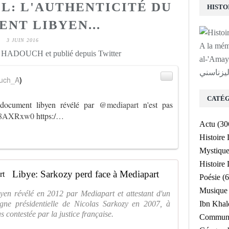
: L'AUTHENTICITÉ DU
NT LIBYEN...
3 JUIN 2016
A la mé
r HADOUCH et publié depuis Twitter
al-'Amayrî a
ليزناسني
uch_A
)
CATÉG
u document libyen révélé par
@mediapart
n'est pas
eEB8AXRxw0
https:/
…
Actu
(30
Histoire
Mystiqu
Histoir
Libye: Sarkozy perd face à Mediapart
Poésie
(6
Musique
ibyen révélé en 2012 par Mediapart et attestant d'un
ne présidentielle de Nicolas Sarkozy en 2007, à
Ibn Kha
s contestée par la justice française.
Communa