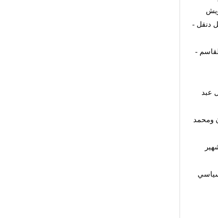
ويش
مل دنقل
القاسم
 عبد
ن ومحمد
هير
لسياسي