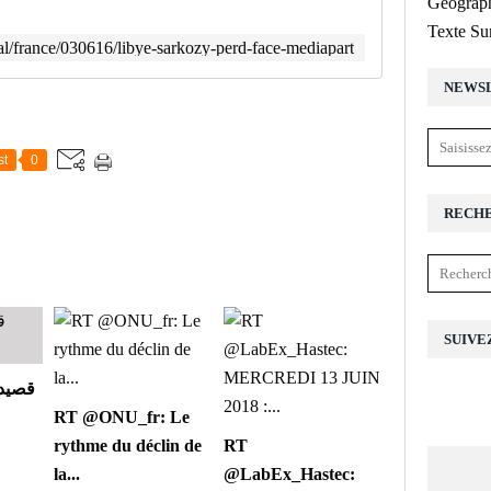
Géograph
Texte Su
al/france/030616/libye-sarkozy-perd-face-mediapart
NEWS
st
0
RECH
SUIVE
قصيدة
RT @ONU_fr: Le
rythme du déclin de
RT
la...
@LabEx_Hastec: