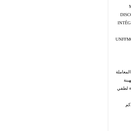
DISC
INTÉG
UNFFMG
لمعاملة
هينة
اء لطفي
كم