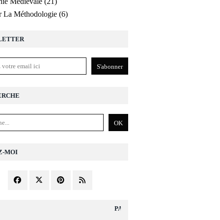
ie Médiévale
(21)
r La Méthodologie
(6)
LETTER
ERCHE
Z-MOI
PAGES DIVERS