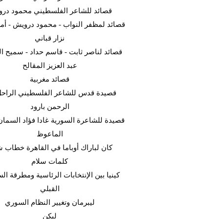
قصائد للشاعر الفلسطيني محمود در
قصائد لمظفر النواب - محمود درويش - أ -
نزار قباني
قصائد لناصر ثابت - قاسم حداد - سميح  -
عبد العزيز المقالح
قصائد مغربية
قصيدة قدس للشاعر الفلسطيني الراحل
الرحمن بارود
قصيدة للشاعرة السورية غادا فؤاد السما
الماعوظ
كان لباراك أوباما في القاهرة خطاب ش
كلمات سلام
كينيا بين الإنتخابات الرئاسية ومطرقة ا
القبلي
ليبرمان وتغيير النظام السوري
ليكن