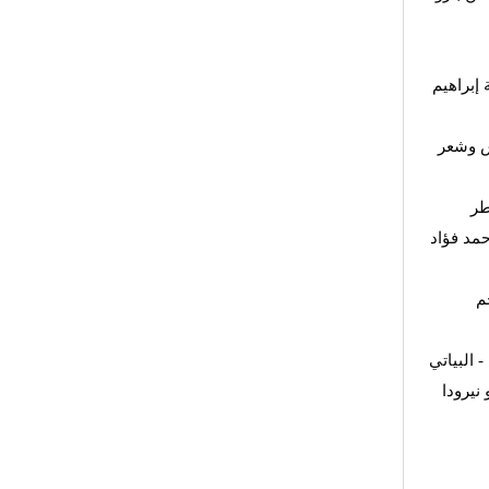
 إبراهيم
ش وشعر
طر
مد فؤاد
م
 البياتي
- رودا