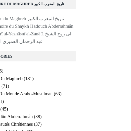
HISTOIRE DU MAGHREB تاريخ المغرب الكبير
moire du Shaykh Hadouch Abderrahmân
l-Yaznâsnî al-Zanâtî. الى روح الشيخ
عبد الرحمان العميري ا
ORIES
6)
 Du Maghreb
(181)
e
(71)
e Du Monde Arabo-Musulman
(63)
1)
(45)
ldûn Abderrahmân
(38)
utés Chrétiennes
(37)