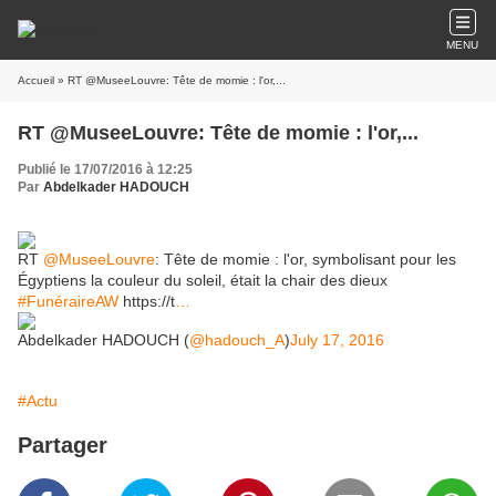
MENU
Accueil
» RT @MuseeLouvre: Tête de momie : l'or,...
RT @MuseeLouvre: Tête de momie : l'or,...
Publié le 17/07/2016 à 12:25
Par
Abdelkader HADOUCH
RT
@MuseeLouvre
: Tête de momie : l'or, symbolisant pour les
Égyptiens la couleur du soleil, était la chair des dieux
#FunéraireAW
https://t
…
Abdelkader HADOUCH (
@hadouch_A
)
July 17, 2016
#Actu
Partager