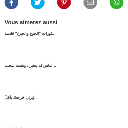
Vous aimerez aussi
ثورات "الجوع والجياع" قادمة...
عباس لم يتغير.. وتجنبه سحب...
إيران خَرجتْ بأقلِّ...