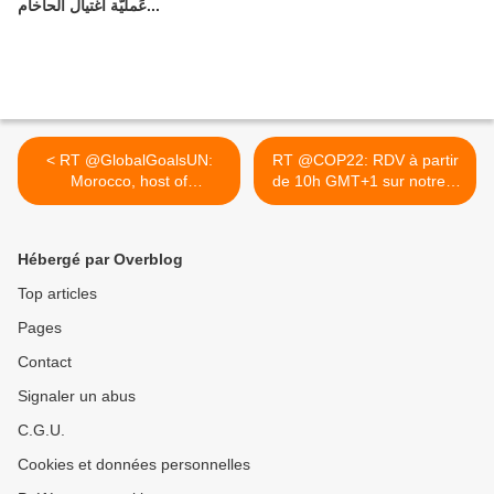
عَمليّة اغتيال الحاخام...
< RT @GlobalGoalsUN:
RT @COP22: RDV à partir
Morocco, host of
de 10h GMT+1 sur notre...
upcoming...
>
Hébergé par Overblog
Top articles
Pages
Contact
Signaler un abus
C.G.U.
Cookies et données personnelles