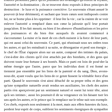
l'autorité et la domination ; ils se trouvent donc exposés à deux principes de
destruction : le luxe et la puissance coercitive. Le souverain s'étant assuré le
pouvoir (à leur détriment), et sachant que leurs cœurs sont indisposés contre
lui, ne se borne plus à les opprimer : il leur ôte la vie ; car la crainte de se voir
enlever l'autorité a remplacé dans son cœur la jalousie qu'il leur portait
jusqu'alors. Il les fait mourir, ou bien il les abreuve d'humiliations et les prive
des jouissances et du bien être auxquels ils avaient commencé à
s'accoutumer. La ruine et la mort de ces chefs nuisent à la force de leur parti,
qui est aussi celui du souverain. Ce parti, qui réunissait sous ses ordres tous
les autres, et qui les entraînait à sa suite, se désorganise et perd son énergie ;
le chef de l'État s'appuie alors sur un autre, composé des intimes du palais,
c'est-à-dire des clients qu'il s'est attachés par des bienfaits, et des gens qui
doivent toute leur fortune à ses bontés. Mais ce parti est loin de posé-der la
même énergie que l'autre, parce que les individus dont il est formé ne
tiennent pas ensemble par les liens de la parenté et du sang, Dieu, avons-
nous dit, ayant voulu que les liens de ce genre fussent la véritable force d'un
parti. Quand le souverain s'est ainsi détaché de sa propre tribu et des gens
qu'une sympathie naturelle avait rendus ses auxiliaires, les chefs des autres
partis s'en aperçoivent par un sentiment naturel et osent lui tenir tête, ainsi
qu'à ses intimes ; aussi les poursuit-il de sa vengeance en les faisant tuer les
uns après les autres, et le prince qui le remplace sur le trône suit son exemple.
Ces chefs, exposés non seulement à la mort, mais aux effets funestes du luxe,
perdent leur esprit de corps, oublient les sentiments énergiques de sympathie