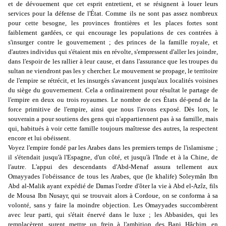
et de dévouement que cet esprit entretient, et se résignent à louer leurs
services pour la défense de l'État. Comme ils ne sont pas assez nombreux
pour cette besogne, les provinces frontières et les places fortes sont
faiblement gardées, ce qui encourage les populations de ces contrées à
s'insurger contre le gouvernement ; des princes de la famille royale, et
d'autres individus qui s'étaient mis en révolte, s'empressent d'aller les joindre,
dans l'espoir de les rallier à leur cause, et dans l'assurance que les troupes du
sultan ne viendront pas les y chercher. Le mouvement se propage, le territoire
de l'empire se rétrécit, et les insurgés s'avancent jusqu'aux localités voisines
du siège du gouvernement. Cela a ordinairement pour résultat le partage de
l'empire en deux ou trois royaumes. Le nombre de ces États dé-pend de la
force primitive de l'empire, ainsi que nous l'avons exposé. Dès lors, le
souverain a pour soutiens des gens qui n'appartiennent pas à sa famille, mais
qui, habitués à voir cette famille toujours maîtresse des autres, la respectent
encore et lui obéissent.
Voyez l'empire fondé par les Arabes dans les premiers temps de l'islamisme ;
il s'étendait jusqu'à l'Espagne, d'un côté, et jusqu'à l'Inde et à la Chine, de
l'autre. L'appui des descendants d'Abd-Menaf assura tellement aux
Omayyades l'obéissance de tous les Arabes, que (le khalife) Soleymân Ibn
Abd al-Malik ayant expédié de Damas l'ordre d'ôter la vie à Abd el-Azîz, fils
de Mousa Ibn Nusayr, qui se trouvait alors à Cordoue, on se conforma à sa
volonté, sans y faire la moindre objection. Les Omayyades succombèrent
avec leur parti, qui s'était énervé dans le luxe ; les Abbasides, qui les
remplacèrent, surent mettre un frein à l'ambition des Bani Hâchim, en