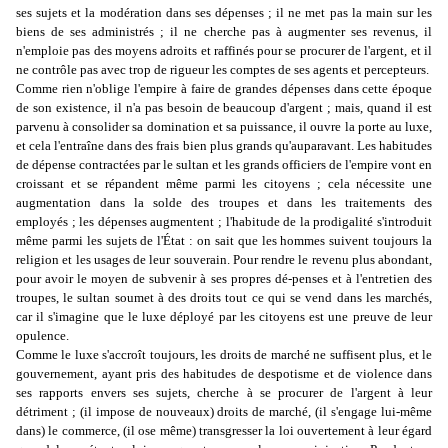
ses sujets et la modération dans ses dépenses ; il ne met pas la main sur les
biens de ses administrés ; il ne cherche pas à augmenter ses revenus, il
n'emploie pas des moyens adroits et raffinés pour se procurer de l'argent, et il
ne contrôle pas avec trop de rigueur les comptes de ses agents et percepteurs.
Comme rien n'oblige l'empire à faire de grandes dépenses dans cette époque
de son existence, il n'a pas besoin de beaucoup d'argent ; mais, quand il est
parvenu à consolider sa domination et sa puissance, il ouvre la porte au luxe,
et cela l'entraîne dans des frais bien plus grands qu'auparavant. Les habitudes
de dépense contractées par le sultan et les grands officiers de l'empire vont en
croissant et se répandent même parmi les citoyens ; cela nécessite une
augmentation dans la solde des troupes et dans les traitements des
employés ; les dépenses augmentent ; l'habitude de la prodigalité s'introduit
même parmi les sujets de l'État : on sait que les hommes suivent toujours la
religion et les usages de leur souverain. Pour rendre le revenu plus abondant,
pour avoir le moyen de subvenir à ses propres dé-penses et à l'entretien des
troupes, le sultan soumet à des droits tout ce qui se vend dans les marchés,
car il s'imagine que le luxe déployé par les citoyens est une preuve de leur
opulence.
Comme le luxe s'accroît toujours, les droits de marché ne suffisent plus, et le
gouvernement, ayant pris des habitudes de despotisme et de violence dans
ses rapports envers ses sujets, cherche à se procurer de l'argent à leur
détriment ; (il impose de nouveaux) droits de marché, (il s'engage lui-même
dans) le commerce, (il ose même) transgresser la loi ouvertement à leur égard