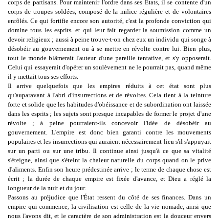
corps de partisans. Pour maintenir l'ordre dans ses États, il se contente d'un
corps de troupes soldées, composé de la milice régulière et de volontaires
enrôlés. Ce qui fortifie encore son autorité, c'est la profonde conviction qui
domine tous les esprits. et qui leur fait regarder la soumission comme un
devoir religieux ; aussi à peine trouve-t-on chez eux un individu qui songe à
désobéir au gouvernement ou à se mettre en révolte contre lui. Bien plus,
tout le monde blâmerait l'auteur d'une pareille tentative, et s'y opposerait.
Celui qui essayerait d'opérer un soulèvement ne le pourrait pas, quand même
il y mettait tous ses efforts.
Il arrive quelquefois que les empires réduits à cet état sont plus
qu'auparavant à l'abri d'insurrections et de révoltes. Cela tient à la teinture
forte et solide que les habitudes d'obéissance et de subordination ont laissée
dans les esprits ; les sujets sont presque incapables de former le projet d'une
révolte ; à peine pourraient-ils concevoir l'idée de désobéir au
gouvernement. L'empire est donc bien garanti contre les mouvements
populaires et les insurrections qui auraient nécessairement lieu s'il s'appuyait
sur un parti ou sur une tribu. Il continue ainsi jusqu'à ce que sa vitalité
s'éteigne, ainsi que s'éteint la chaleur naturelle du corps quand on le prive
d'aliments. Enfin son heure prédestinée arrive ; le terme de chaque chose est
écrit ; la durée de chaque empire est fixée d'avance, et Dieu a réglé la
longueur de la nuit et du jour.
Passons au préjudice que l'État ressent du côté de ses finances. Dans un
empire qui commence, la civilisation est celle de la vie nomade, ainsi que
nous l'avons dit, et le caractère de son administration est la douceur envers