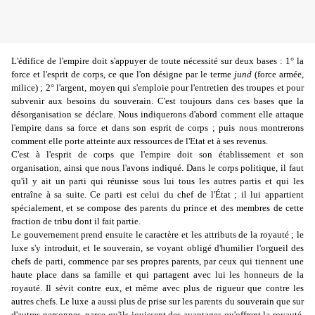
L'édifice de l'empire doit s'appuyer de toute nécessité sur deux bases : 1° la
force et l'esprit de corps, ce que l'on désigne par le terme
jund
(force armée,
milice) ; 2° l'argent, moyen qui s'emploie pour l'entretien des troupes et pour
subvenir aux besoins du souverain. C'est toujours dans ces bases que la
désorganisation se déclare. Nous indiquerons d'abord comment elle attaque
l'empire dans sa force et dans son esprit de corps ; puis nous montrerons
comment elle porte atteinte aux ressources de l'Etat et à ses revenus.
C'est à l'esprit de corps que l'empire doit son établissement et son
organisation, ainsi que nous l'avons indiqué. Dans le corps politique, il faut
qu'il y ait un parti qui réunisse sous lui tous les autres partis et qui les
entraîne à sa suite. Ce parti est celui du chef de l'État ; il lui appartient
spécialement, et se compose des parents du prince et des membres de cette
fraction de tribu dont il fait partie.
Le gouvernement prend ensuite le caractère et les attributs de la royauté ; le
luxe s'y introduit, et le souverain, se voyant obligé d'humilier l'orgueil des
chefs de parti, commence par ses propres parents, par ceux qui tiennent une
haute place dans sa famille et qui partagent avec lui les honneurs de la
royauté. Il sévit contre eux, et même avec plus de rigueur que contre les
autres chefs. Le luxe a aussi plus de prise sur les parents du souverain que sur
d'autres personnes, parce qu'ils jouissent des avantages qu'offrent la royauté,