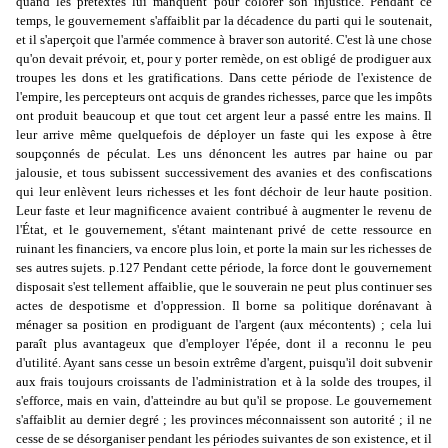
quand les prétextes lui manquent pour colorer son injustice. Pendant ce
temps, le gouvernement s'affaiblit par la décadence du parti qui le soutenait,
et il s'aperçoit que l'armée commence à braver son autorité. C'est là une chose
qu'on devait prévoir, et, pour y porter remède, on est obligé de prodiguer aux
troupes les dons et les gratifications. Dans cette période de l'existence de
l'empire, les percepteurs ont acquis de grandes richesses, parce que les impôts
ont produit beaucoup et que tout cet argent leur a passé entre les mains. Il
leur arrive même quelquefois de déployer un faste qui les expose à être
soupçonnés de péculat. Les uns dénoncent les autres par haine ou par
jalousie, et tous subissent successivement des avanies et des confiscations
qui leur enlèvent leurs richesses et les font déchoir de leur haute position.
Leur faste et leur magnificence avaient contribué à augmenter le revenu de
l'État, et le gouvernement, s'étant maintenant privé de cette ressource en
ruinant les financiers, va encore plus loin, et porte la main sur les richesses de
ses autres sujets. p.127 Pendant cette période, la force dont le gouvernement
disposait s'est tellement affaiblie, que le souverain ne peut plus continuer ses
actes de despotisme et d'oppression. Il borne sa politique dorénavant à
ménager sa position en prodiguant de l'argent (aux mécontents) ; cela lui
paraît plus avantageux que d'employer l'épée, dont il a reconnu le peu
d'utilité. Ayant sans cesse un besoin extrême d'argent, puisqu'il doit subvenir
aux frais toujours croissants de l'administration et à la solde des troupes, il
s'efforce, mais en vain, d'atteindre au but qu'il se propose. Le gouvernement
s'affaiblit au dernier degré ; les provinces méconnaissent son autorité ; il ne
cesse de se désorganiser pendant les périodes suivantes de son existence, et il