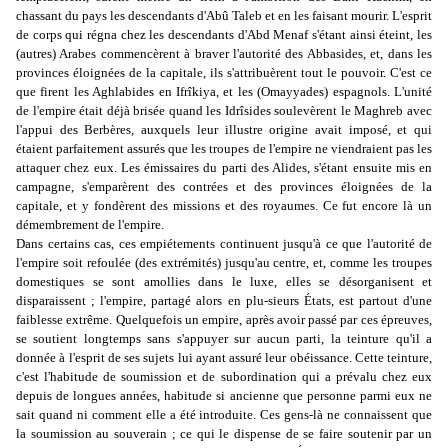
chassant du pays les des­cendants d'Abû Taleb et en les faisant mourir. L'esprit
de corps qui régna chez les descendants d'Abd Menaf s'étant ainsi éteint, les
(autres) Arabes commencèrent à braver l'autorité des Abbasides, et, dans les
provinces éloignées de la capitale, ils s'attribuèrent tout le pouvoir. C'est ce
que firent les Aghlabides en Ifrîkiya, et les (Omayyades) espagnols. L'unité
de l'empire était déjà brisée quand les Idrîsides soulevèrent le Maghreb avec
l'appui des Berbères, auxquels leur illustre origine avait imposé, et qui
étaient parfaitement assurés que les troupes de l'empire ne viendraient pas les
attaquer chez eux. Les émissaires du parti des Alides, s'étant ensuite mis en
campagne, s'emparèrent des contrées et des provinces éloignées de la
capitale, et y fondèrent des missions et des royaumes. Ce fut encore là un
démembrement de l'empire.
Dans certains cas, ces empiétements continuent jusqu'à ce que l'autorité de
l'empire soit refoulée (des extrémités) jusqu'au centre, et, comme les troupes
domestiques se sont amollies dans le luxe, elles se désorganisent et
disparaissent ; l'empire, partagé alors en plu-sieurs États, est partout d'une
faiblesse extrême. Quelquefois un empire, après avoir passé par ces épreuves,
se soutient longtemps sans s'appuyer sur aucun parti, la teinture qu'il a
donnée à l'esprit de ses sujets lui ayant assuré leur obéissance. Cette teinture,
c'est l'habitude de soumission et de subordination qui a prévalu chez eux
depuis de longues années, habitude si ancienne que personne parmi eux ne
sait quand ni comment elle a été introduite. Ces gens-là ne connaissent que
la soumission au souverain ; ce qui le dispense de se faire soutenir par un