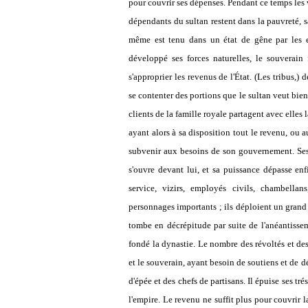
pour couvrir ses dépenses. Pendant ce temps les viz
dépendants du sultan restent dans la pauvreté, s
même est tenu dans un état de gêne par les e
développé ses forces naturelles, le souverain 
s'approprier les revenus de l'État. (Les tribus
se contenter des portions que le sultan veut bien l
clients de la famille royale partagent avec elles 
ayant alors à sa disposition tout le revenu, ou 
subvenir aux besoins de son gouvernement. Ses r
s'ouvre devant lui, et sa puissance dépasse enf
service, vizirs, employés civils, chambellan
personnages importants ; ils déploient un grand 
tombe en décrépitude par suite de l'anéantisseme
fondé la dynastie. Le nombre des révoltés et de
et le souverain, ayant besoin de soutiens et de d
d'épée et des chefs de partisans. Il épuise ses tré
l'empire. Le revenu ne suffit plus pour couvrir l