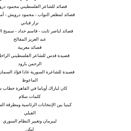
قصائد للشاعر الفلسطيني محمود در
قصائد لمظفر النواب - محمود درويش - أ -
نزار قباني
قصائد لناصر ثابت - قاسم حداد - سميح  -
عبد العزيز المقالح
قصائد مغربية
قصيدة قدس للشاعر الفلسطيني الراحل
الرحمن بارود
قصيدة للشاعرة السورية غادا فؤاد السما
الماعوظ
كان لباراك أوباما في القاهرة خطاب ش
كلمات سلام
كينيا بين الإنتخابات الرئاسية ومطرقة ا
القبلي
ليبرمان وتغيير النظام السوري
ليكن