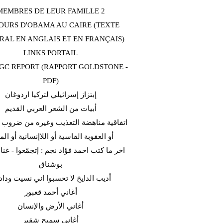
MEMBRES DE LEUR FAMILLE 2
OURS D'OBAMA AU CAIRE (TEXTE
RAL EN ANGLAIS ET EN FRANÇAIS)
LINKS PORTAIL
C REPORT (RAPPORT GOLDSTONE -
PDF)
إبتزاز إسرائيلي لتركيا اردوغان
أبيات من الشعر العربي القديم
اتفاقية مناهضة التعذيب وغيره من ضروب ا
أو العقوبة القاسية أو اللاإنسانية أو الم
اخر ما كتب احمد فؤاد نجم : إتجمّعوا - غن
بوشناق
أديب الدايخ لا تحسبوا اني نسيت وداد
أغاني أحمد قعبور
أغاني الأرض والإنسان
أغاني سميح شقير