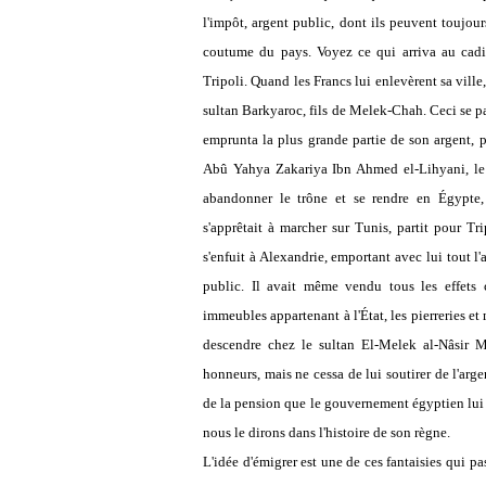
l'impôt, argent public, dont ils peuvent toujour
coutume du pays. Voyez ce qui arriva au cadi 
Tripoli. Quand les Francs lui enlevèrent sa ville,
sultan Barkyaroc, fils de Melek-Chah. Ceci se pass
emprunta la plus grande partie de son argent, p
Abû Yahya Zakariya Ibn Ahmed el-Lihyani, le 
abandonner le trône et se rendre en Égypte, 
s'apprêtait à marcher sur Tunis, partit pour Trip
s'enfuit à Alexandrie, emportant avec lui tout l'
public. Il avait même vendu tous les effets
immeubles appartenant à l'État, les pierreries et 
descendre chez le sultan El-Melek al-Nâsir 
honneurs, mais ne cessa de lui soutirer de l'argen
de la pension que le gouvernement égyptien lui a
nous le dirons dans l'histoire de son règne.
L'idée d'émigrer est une de ces fantaisies qui p