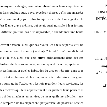
 prévoyant ce danger, voudraient abandonner leurs emplois et se
DISC
gier dans quelque autre pays, avec les richesses qu'ils ont amassées
INTÉG
ils pourraient y jouir plus tranquillement de leur argent et le
st là une grave méprise, qui serait aussi nuisible à leur fortune
 difficile, pour ne pas dire impossible, d'abandonner une haute
UNFFMG
ettront obstacle, ainsi que ses rivaux, les chefs de partis, et il ne
 pour un seul instant. Que dis-je ? Aussitôt qu'il aurait laissé
ône et la vie, ainsi que cela arrive ordinairement dans des cas
لمعاملة
 fardeau de la souveraineté, surtout quand l'empire, après avoir
هينة
ir ses limites, et que les habitudes du vice ont étouffé, dans tous
اء لطفي
. Si c'est un homme de la cour, un serviteur du prince, un grand
 pourra guère l'exécuter : les rois regardent leurs serviteurs, les
كم
des esclaves qui leur appartiennent ; ils guettent leurs pensées et
 qui les attachent au service, de peur qu'ils ne dévoilent aux
e l'empire ; ils les empêchent, par jalousie, de passer au service