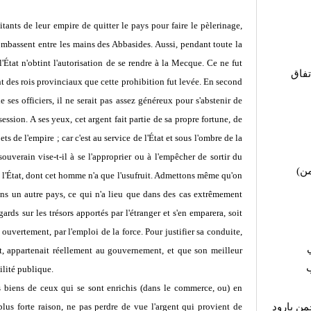
nts de leur empire de quitter le pays pour faire le pèlerinage,
ombassent entre les mains des Abbasides. Aussi, pendant toute la
'État n'obtint l'autorisation de se rendre à la Mecque. Ce ne fut
تفاق
nt des rois provinciaux que cette prohibition fut levée. En second
e ses officiers, il ne serait pas assez généreux pour s'abstenir de
ssion. A ses yeux, cet argent fait partie de sa propre fortune, de
ts de l'empire ; car c'est au service de l'État et sous l'ombre de la
 souverain vise-t-il à se l'approprier ou à l'empêcher de sortir du
(ن
 de l'État, dont cet homme n'a que l'usufruit. Admettons même qu'on
ans un autre pays, ce qui n'a lieu que dans des cas extrêmement
gards sur les trésors apportés par l'étranger et s'en emparera, soit
 ouvertement, par l'emploi de la force. Pour justifier sa conduite,
pôt, appartenait réellement au gouvernement, et que son meilleur
ب
ilité publique.
s biens de ceux qui se sont enrichis (dans le commerce, ou) en
lus forte raison, ne pas perdre de vue l'argent qui provient de
من بارود