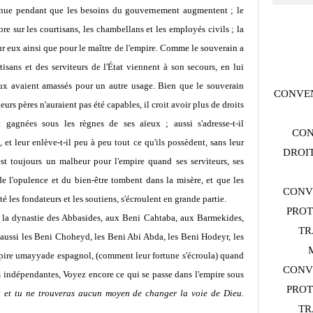
iminue pendant que les besoins du gouvernement augmentent ; le
re sur les courtisans, les chambellans et les employés civils ; la
pour eux ainsi que pour le maître de l'empire. Comme le souverain a
tisans et des serviteurs de l'État viennent à son secours, en lui
ïeux avaient amassés pour un autre usage. Bien que le souverain
CONVEN
s pères n'auraient pas été capables, il croit avoir plus de droits
t gagnées sous les règnes de ses aïeux ; aussi s'adresse-t-il
CON
 et leur enlève-t-il peu à peu tout ce qu'ils possèdent, sans leur
DROIT
st toujours un malheur pour l'empire quand ses serviteurs, ses
 de l'opulence et du bien-être tombent dans la misère, et que les
CONV
été les fondateurs et les soutiens, s'écroulent en grande partie.
PROT
e la dynastie des Abbasides, aux Beni Cahtaba, aux Barmekides,
TR
aussi les Beni Choheyd, les Beni Abi Abda, les Beni Hodeyr, les
empire umayyade espagnol, (comment leur fortune s'écroula) quand
CONV
s indépendantes, Voyez encore ce qui se passe dans l'empire sous
PROT
 ; et tu ne trouveras aucun moyen de changer la voie de Dieu.
TR