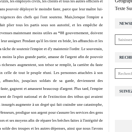
Géograph
irs, les employés civils, les clients et tous les autres officiers et
Texte Su
ans pouvoir déployer le moindre faste, parce que leur maître lui-
xigences des chefs qui l'ont soutenu. Mais,lorsque l'empire a
NEWS
fait plier tous les partis sous son autorité, et les empêche de
,) devenues maintenant moins utiles au *88 gouvernement, doivent
eur assigner. Pendant qu'il les tient en bride, les affranchis et les
la tâche de soutenir l'empire et d'y maintenir l'ordre. Le souverain,
au moins la plus grande partie, amasse de l'argent afin de pouvoir
RECH
ichesses augmentent, son trésor se remplit, la carrière du faste
in celle de tout le peuple réuni. Les personnes attachées à son
s, affranchis, jusqu'aux soldats de sa garde, deviennent des
faste, gagnent et amassent beaucoup d'argent. Plus tard, l'empire
SUIVE
nt de l'esprit national et de l'extinction des tribus qui avaient
s insurgés augmente à un degré qui fait craindre une catastrophe,
éfenseurs, prodigue son argent pour s'assurer les services des gens
sors et ses moyens afin de réparer les brèches faites à l'intégrité de
a solde des troupes et les autres dépenses, ainsi que nous l'avons