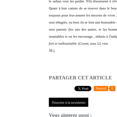
le sultan veut les perdre. S'ils réussissent à s'
Quant à leur crainte de se trouver dans le beso
toujours pour leur assurer les moyens de vivre 
sont réfugiés, ou bien ils se font une honorable
sont parents (les uns des autres, et les hom
insatiables si on les encourage ; réduits à l'ind
fort et inébranlable.
(
Coran,
sour. LI, vers.
58.)
PARTAGER CET ARTICLE
Repost
0
S'inscrire à la newsletter
Vous aimerez aussi :