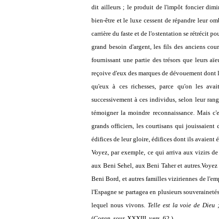
dit ailleurs ; le produit de l'impôt foncier d
bien-être et le luxe cessent de répandre leur omb
carrière du faste et de l'ostentation se rétrécit 
grand besoin d'argent, les fils des anciens cour
fournissant une partie des trésors que leurs a
reçoive d'eux des marques de dévouement dont leur
qu'eux à ces richesses, parce qu'on les avai
successivement à ces individus, selon leur rang,
témoigner la moindre reconnaissance. Mais c'e
grands officiers, les courtisans qui jouissaient
édifices de leur gloire, édifices dont ils avaient 
Voyez, par exemple, ce qui arriva aux vizirs d
aux Beni Sehel, aux Beni Taher et autres.Voyez 
Beni Bord, et autres familles viziriennes de l'
l'Espagne se partagea en plusieurs souveraineté
lequel nous vivons.
Telle est la voie de Dieu
(
Coran,
sour. XXXIII
,
vers. 62.)