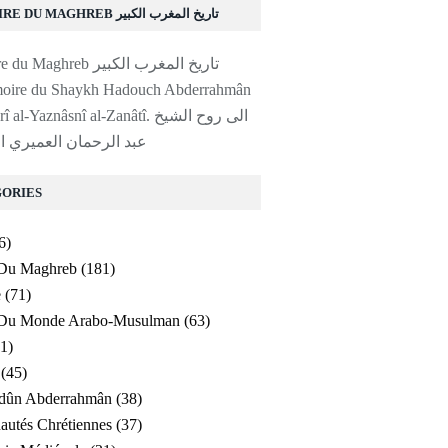
HISTOIRE DU MAGHREB تاريخ المغرب الكبير
moire du Shaykh Hadouch Abderrahmân
l-Yaznâsnî al-Zanâtî. الى روح الشيخ
عبد الرحمان العميري ا
ORIES
6)
 Du Maghreb
(181)
e
(71)
e Du Monde Arabo-Musulman
(63)
1)
(45)
ldûn Abderrahmân
(38)
utés Chrétiennes
(37)