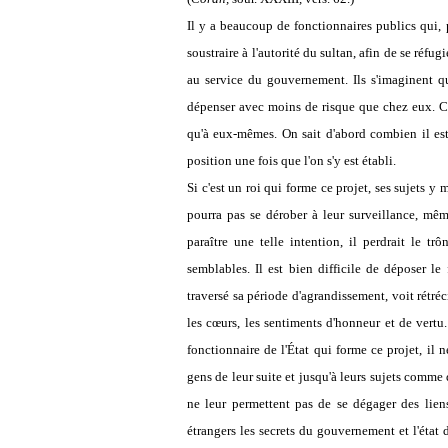
Il y a beaucoup de fonctionnaires publics qui,
soustraire à l'autorité du sultan, afin de se réfu
au service du gouvernement. Ils s'imaginent qu'
dépenser avec moins de risque que chez eux. C'e
qu'à eux-mêmes. On sait d'abord combien il est
position une fois que l'on s'y est établi.
Si c'est un roi qui forme ce projet, ses sujets y m
pourra pas se dérober à leur surveillance, même
paraître une telle intention, il perdrait le tr
semblables. Il est bien difficile de déposer le
traversé sa période d'agrandissement, voit rétréc
les cœurs, les sentiments d'honneur et de vertu
fonctionnaire de l'État qui forme ce projet, il ne
gens de leur suite et jusqu'à leurs sujets comme 
ne leur permettent pas de se dégager des liens
étrangers les secrets du gouvernement et l'état d