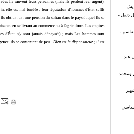
évader, ils sauvent leurs personnes (mais ils perdent leur argent).
ويش
in, elle est mal fondée ; leur réputation d'hommes d'État suffit
مل دنقل
; ils obtiennent une pension du sultan dans le pays duquel ils se
 aisance en se livrant au commerce ou à l'agriculture. Les empires
القاسم
mes d'État n'y sont jamais dépaysés) ; mais Les hommes sont
igence, ils se contentent de peu .
Dieu est le dispensateur ; il est
 عبد
ن ومحمد
هير
لسياسي