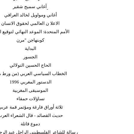
أغاني سميح شقير-
أغاني ومواويل لخالد العراقي
الاعلا ن العالمي لحقوق الانسان
الأمم المتحدة: الموعد النهائي لتوقيع ا
كوبنهاجن "مرن
البداية
الجسور
الحاج الحسين التولالي
الخطاب السياسي العربي (من ورط م
الدستور المغربي 1996
الموسيقى المغربية
تساؤلات حمقاء
ثلاثة أوراق فارغة ومؤتمر قمة عربي
حديث القصائد - قال الشعراء العر
دموع قاتلة
رسالة للشاعر الفلسطيني الراحل عبد الرح