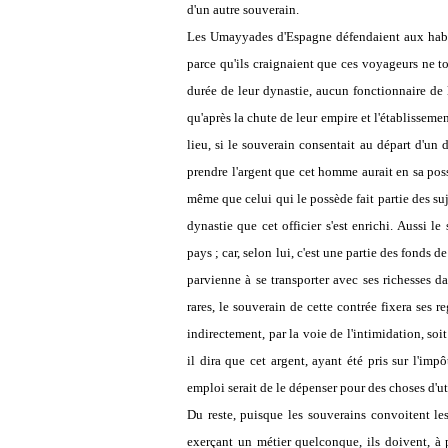
d'un autre souverain.
Les Umayyades d'Espagne défendaient aux habita
parce qu'ils craignaient que ces voyageurs ne t
durée de leur dynastie, aucun fonctionnaire de l
qu'après la chute de leur empire et l'établisseme
lieu, si le souverain consentait au départ d'un d
prendre l'argent que cet homme aurait en sa posse
même que celui qui le possède fait partie des suje
dynastie que cet officier s'est enrichi. Aussi le
pays ; car, selon lui, c'est une partie des fonds
parvienne à se transporter avec ses richesses d
rares, le souverain de cette contrée fixera ses re
indirectement, par la voie de l'intimidation, soit
il dira que cet argent, ayant été pris sur l'im
emploi serait de le dépenser pour des choses d'ut
Du reste, puisque les souverains convoitent le
exerçant un métier quelconque, ils doivent, à p