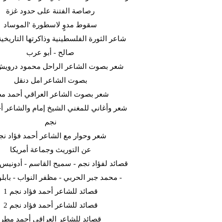
رصاصة الفتنة على حدود غزة
سقوط مدوٍ لاسطورة 'الموساد
شاعر الثورة الفلسطينية وذاكرتها التاريخية
صالح - أبو عرب
شعر بصوت الشاعر الراحل محمود دروي
بصوت الشاعر امل دنقل
شعر بصوت الشاعر العراقي أحمد م
شعر وأغاني للمغني الشيخ إمام والشاعر أح
نجم
شعر وحوار مع الشاعر أحمد فؤاد نج
عن التوريث وجماعة أمريكا
قصائد لفؤاد نجم - سميح القاسم - أدونيس -
محمد جبر الحربي - مظفر النواب - بابلو ني
قصائد للشاعر أحمد فؤاد نجم 1
قصائد للشاعر أحمد فؤاد نجم 2
قصائد للشاعر العراقي أحمد مطر