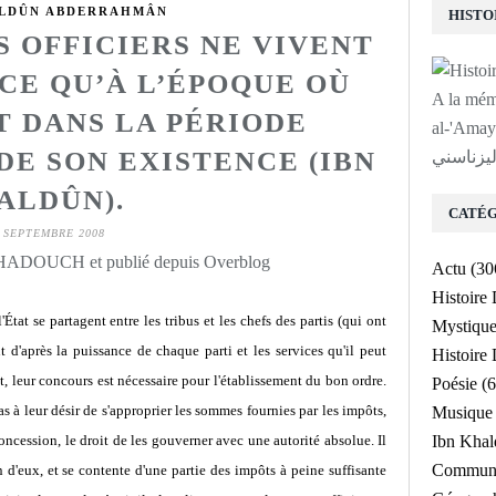
ALDÛN ABDERRAHMÂN
S OFFICIERS NE VIVENT
CE QU’À L’ÉPOQUE OÙ
A la mé
T DANS LA PÉRIODE
al-'Amayrî a
DE SON EXISTENCE (IBN
ليزناسني
ALDÛN).
CATÉG
 SEPTEMBRE 2008
 HADOUCH et publié depuis Overblog
Actu
(30
Histoire
at se partagent entre les tribus et les chefs des partis (qui ont
Mystiqu
nt d'après la puissance de chaque parti et les services qu'il peut
Histoir
t, leur concours est nécessaire pour l'établissement du bon ordre.
Poésie
(6
as à leur désir de s'approprier les sommes fournies par les impôts,
Musique
oncession, le droit de les gouverner avec une autorité absolue. Il
Ibn Kha
Communa
n d'eux, et se contente d'une partie des impôts à peine suffisante