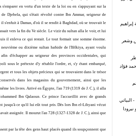
s s'emparer en vertu d'un texte de la loi ou en s'appuyant sur la
de Djebela, qui s'était révolté contre Ibn Ammar, seigneur de
 il s'enfuit à Damas, d'où il se rendit à Baghdad, où se trouvait le
 إبراهيم
ait vers la fin du Ve siècle. Le vizir du sultan alla le voir, et lui
uis il enleva ce qui restait. Le tout formait une somme énorme.
ش وشعر
neuvième ou dixième sultan hafside de l'Ifrîkiya, ayant voulu
afin d'échapper au seigneur des provinces occidentales, qui
طر
oli sous le prétexte d'y rétablir l'ordre, et, s'y étant embarqué,
مد فؤاد
argent et tous les objets précieux qui se trouvaient dans le trésor
 conservés dans les magasins du gouvernement, ainsi que les
م
même les livres. Arrivé en Égypte, l'an 719 (1319 de J. C.), il alla
Mohammed Ibn Qalaoun. Ce prince l'accueillit avec de grands
 البياتي
t jusqu'à ce qu'il lui eût tout pris. Dès lors Ibn el-Lihyani vécut
- رودا
vait assignée. Il mourut l'an 728 (1327-1328 de J. C.), ainsi que
assent par la tête des gens haut placés quand ils soupçonnent que