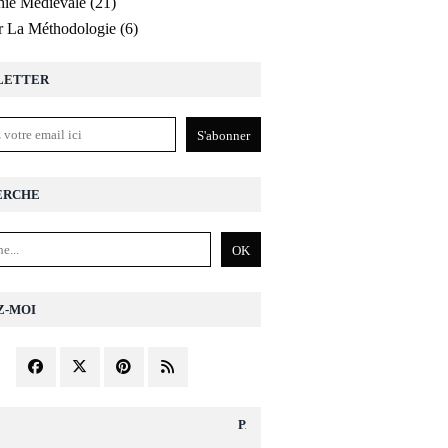
ie Médiévale
(21)
r La Méthodologie
(6)
LETTER
ERCHE
Z-MOI
PAGES DIVERS