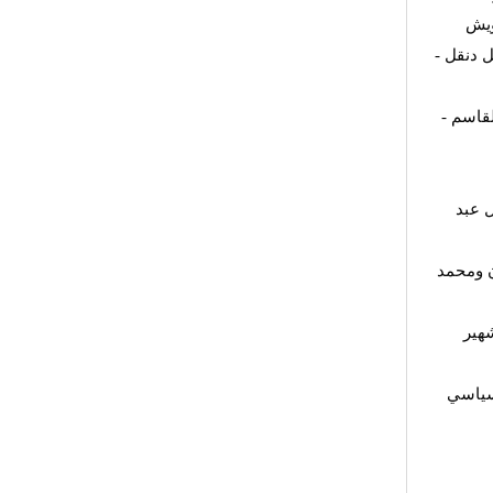
ويش
 دنقل -
قاسم -
 عبد
ن ومحمد
هير
لسياسي