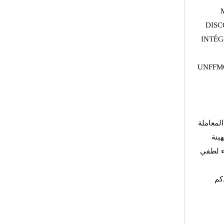
DISC
INTÉG
UNFFMG
لمعاملة
هينة
اء لطفي
كم