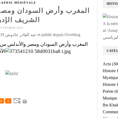
APHIE MÉDIÉVALE
المغرب وأرض السودان ومصر 
الشريف الإد
A la mé
9 FÉVRIER 2010
لى روح الشيخ
Rédigé par Abdelkader HADOUCH عبد القادر حادوش et publié depuis Overblog
ليزناسني
المغرب وأرض السودان ومصر والأندلس من 
الآ
CATÉG
Actu
(30
Histoire
Mystiqu
Histoir
Poésie
(6
Musique
st
0
Ibn Kha
Communa