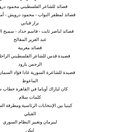
قصائد للشاعر الفلسطيني محمود در
قصائد لمظفر النواب - محمود درويش - أمل
نزار قباني
قصائد لناصر ثابت - قاسم حداد - سميح ال
عبد العزيز المقالح
قصائد مغربية
قصيدة قدس للشاعر الفلسطيني الراحل
الرحمن بارود
قصيدة للشاعرة السورية غادا فؤاد السما
الماعوظ
كان لباراك أوباما في القاهرة خطاب ش
كلمات سلام
كينيا بين الإنتخابات الرئاسية ومطرقة ا
القبلي
ليبرمان وتغيير النظام السوري
ليكن