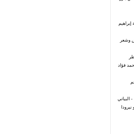
 إبراهيم
ش وشعر
طر
مد فؤاد
م
 البياتي
نيرودا