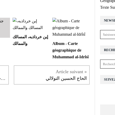
Géograph
Texte Su
NEWS
إبن خرداذبه، المسالك
Album - Carte
والممالك
RECH
géographique de
Muhammad al-Idrîsî
الحاج الحسين التولالي
وصف جبل هنتاتة مقطع من كتاب نفاضة الجراب في علالة الإغتراب لإبن الخطيب
SUIVE