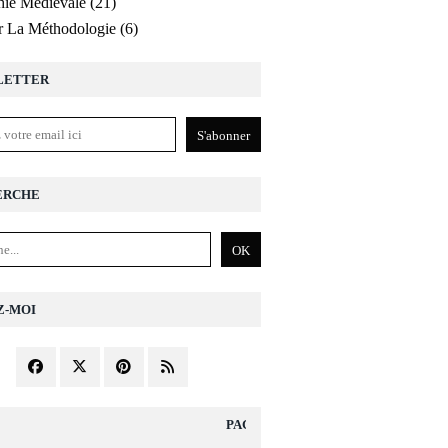
ie Médiévale
(21)
r La Méthodologie
(6)
LETTER
ERCHE
Z-MOI
PAGES DIVERS