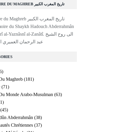
HISTOIRE DU MAGHREB تاريخ المغرب الكبير
moire du Shaykh Hadouch Abderrahmân
al-'Amayrî al-Yaznâsnî al-Zanâtî. ا
عبد الرحمان العميري ا
ORIES
6)
 Du Maghreb
(181)
e
(71)
e Du Monde Arabo-Musulman
(63)
1)
(45)
ldûn Abderrahmân
(38)
utés Chrétiennes
(37)