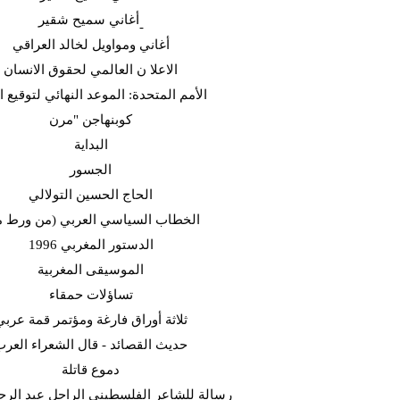
أغاني سميح شقير-
أغاني ومواويل لخالد العراقي
الاعلا ن العالمي لحقوق الانسان
الأمم المتحدة: الموعد النهائي لتوقيع ا
كوبنهاجن "مرن
البداية
الجسور
الحاج الحسين التولالي
(الخطاب السياسي العربي (من ورط 
الدستور المغربي 1996
الموسيقى المغربية
تساؤلات حمقاء
ثلاثة أوراق فارغة ومؤتمر قمة عربي
حديث القصائد - قال الشعراء العر
دموع قاتلة
رسالة للشاعر الفلسطيني الراحل عبد الرح