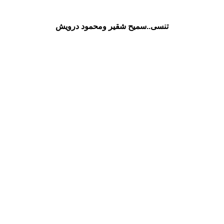
تنسى..سميح شقير ومحمود درويش