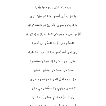
يبيع دينَه الذي يبيع منها بيْدرا
يا عرْب أين أنتمو أما لكم عيْنٌ تَرَى
أما لديكمو سوى: (أدان) ثم (اسْتنكرا)؟
أليْس في قاموسِكم لفظ (غزا) و (حرّرا)؟
المشْرقان أجْدبا المغْربان أقْفرا
تُرى لِمن أعددْتمو هذا السلاح الأخطرا؟
مثل الجراد كثرةً إذا غزا واستنسرا
معسْكرا معسْكرا وعنْبرا فعنْبرا
مرّت جحافلُ الغزاة فوْقه وما درى
لا غصن زيتونٍ ولا حفْنةَ رملٍ حرّرا
رأيتُ سيْف عنترٍ وما رأيت عنترا