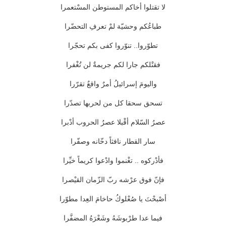
لا تقتلوا أخاكم المستوطن المسْتعمرا
طباعُكم وحشيّة لمْ تعرفِ التحضّرا
تطوّروا.. تنوّروا كفى بكم تحجّرا
فقتْلكم جارا لكم جريمةٌ لن تُغْفرا
واليومَ إسرائيلُ أمرٌ واقعٌ تقرّرا
تسحق سحقا كل من لحربها تصدّرا
عصرُ السّلام أقْبلا عصرُ الحروب أدْبرا
سار القطار نافثاً دخّانه وصفّرا
فأدْركوه .. تغْنموا وادْعوا كريماً خيِّرا
فإنّ فوق عرْشه ربّ الزّمان القيْصرا
أصْبحْتَ يا صُعْلوكُ حاخامَ العِدا مطوّرا
فيما عدا طرْبوشَهُ وشَعْرَهُ المضفَّرا