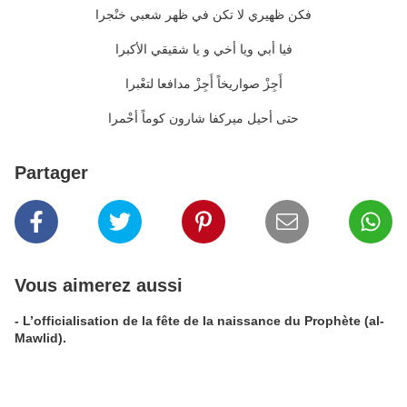
فكن ظهيري لا تكن في ظهر شعبي خنْجرا
فيا أبي ويا أخي و يا شقيقي الأكبرا
أَجِزْ صواريخاً أَجِزْ مدافعا لتعْبرا
حتى أحيل ميركفا شارون كوماً أحْمرا
Partager
Vous aimerez aussi
- L’officialisation de la fête de la naissance du Prophète (al-
Mawlid).