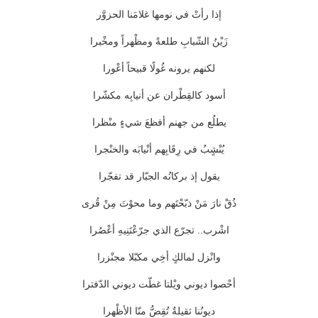
إذا رأتْ في نومها غلامَنا الحزوَّر
زَيْنُ الشّبابِ طلعةً ومظْهراً ومخْبرا
لكنهم يرونه غُولًا قبيحاً أعْورا
أسود كالقِطْران عن أنيابِه مكشّرا
يطلُع من جهنم أفظعَ شيءٍ منْظرا
يُنْشٍبُ في رِقَابِهم أنْيابَه والخنْجرا
يقول إذ بركانُه الجبّار قد تفجّرا
ذُقْ نارَ مَنْ ذبّحْتَهم وما محوْتَ مِنْ قُرى
اشْرب.. تجرّع الذي جرّعْتَنِيهِ أعْصُرا
وانْزل لمالكٍ أخِي مكبّلا مجنْزرا
أحْصوا ديوني ويْلتا غطّت ديوني الدّفترا
ديونُنا ثقيلةٌ تُقِضُّ منّا الأظْهرا