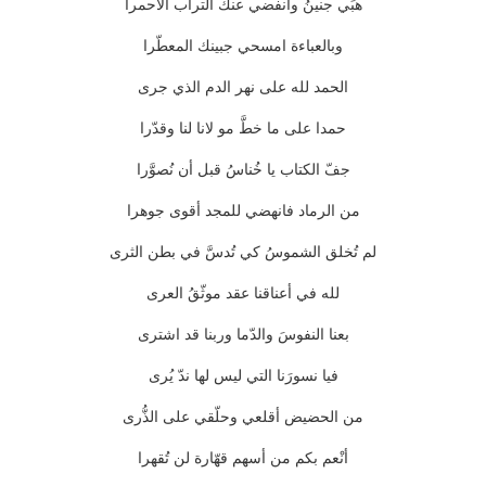
هبِّي جنينُ وانفضي عنك التراب الأحمرا
وبالعباءة امسحي جبينك المعطّرا
الحمد لله على نهر الدم الذي جرى
حمدا على ما خطَّ مو لانا لنا وقدّرا
جفّ الكتاب يا خُناسُ قبل أن نُصوَّرا
من الرماد فانهضي للمجد أقوى جوهرا
لم تُخلق الشموسُ كي تُدسَّ في بطن الثرى
لله في أعناقنا عقد موثّقُ العرى
بعنا النفوسَ والدّما وربنا قد اشترى
فيا نسورَنا التي ليس لها ندّ يُرى
من الحضيض أقلعي وحلّقي على الذُّرى
أنْعم بكم من أسهم قهّارة لن تُقهرا