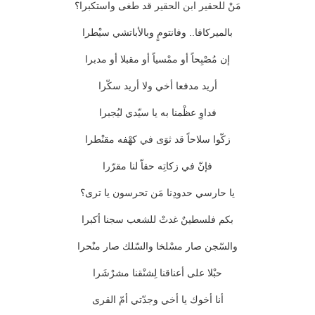
مَنْ للحقير ابن الحقير قد طغى واستكبرا؟
بالميركافا.. وفانتومٍ وبالأباتشي سيْطرا
إن مُصْبِحاً أو ممْسياً أو مقبلا أو مدبرا
أريد مدفعا أخي ولا أريد سكّرا
فداوِ عظْمنا به يا سيّدي ليُجبرا
زكّوا سلاحاً قد ثوَى في كهْفه مقنْطرا
فإنّ في زكاتِه حقاّ لنا مقرّرا
يا حارسي حدودِنا مَن تحرسون يا ترى؟
بكم فلسطينٌ غدتْ للشعب سجنا أكبرا
والسّجن صار مسْلخا والسّلك صار منْحرا
حبْلا على أعناقنا لِشنْقنا مشرْشَرا
أنا أخوك يا أخي وجدّتي أمّ القرى