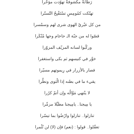
رَطَانَةٌ مكشوفةٌ تهوّدت مؤخّرا
تهتّكت كمُومِسٍ تسْتَقْبِحُ التّستّرا
من كل عبْريّ الهوى شرى لهم وسمْسرا
قصّوا له من جبّة الـ حاخام وجها مُنْكَرا
وركّبوا لسانه المزيّف المزوّرا
خوَّر في كنيسهم ثم بكى واستغفرا
فصار بالأزرار في رِيموتهم مسيّرا
يقيء ما في بطنه إذا الْتوى ونظَّرا
لا ينْتهي مَوَّالُه وإن أتمّ كرّرا
يا مِيجنا.. يامِيجنا مطبِّلا مزمِّرا
تنازلوا.. تنازلوا وارْضُوا بما تيسّرا
تعقّلوا.. قولوا : (نعم) فإن (لا) لن تُثْمرا