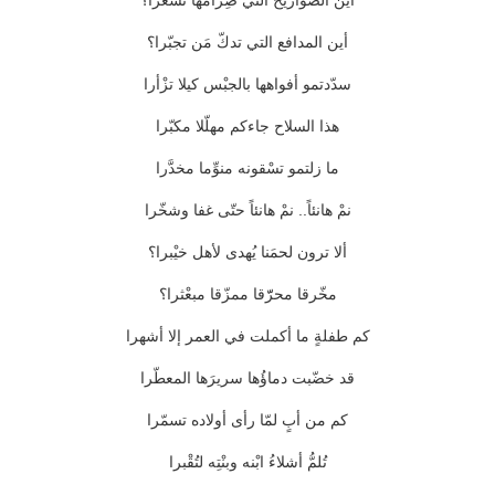
أين الصّواريخُ التي ضِرامُها تَسعّرا؟
أين المدافع التي تدكّ مَن تجبّرا؟
سدّدتمو أفواهها بالجبْس كيلا تزْأرا
هذا السلاح جاءكم مهلّلا مكبّرا
ما زلتمو تسْقونه منوِّما مخدَّرا
نمْ هانئاً.. نمْ هانئاً حتّى غفا وشخّرا
ألا ترون لحمَنا يُهدى لأهل خيْبرا؟
مخّرقا محرّّقا ممزّقا مبعْثرا؟
كم طفلةٍ ما أكملت في العمر إلا أشهرا
قد خضّبت دماؤُها سريرَها المعطّرا
كم من أبٍ لمّا رأى أولاده تسمّرا
تُلمُّ أشلاءُ ابْنه وبنْتِه لتُقْبرا