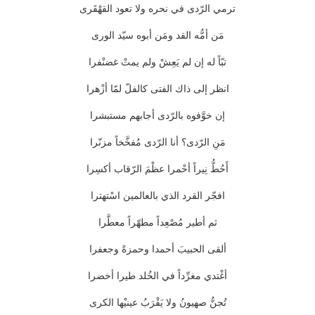
ترمي الرّدى في نحره ولا تعود القهْقَرى
مَن أمُّه القد ومَن أبوه سيّد الورى
تبّاً له إن لم يَعِشْ ولم يمتْ غضنْفرا
انظر إلى ذاك الفتى كالفلّ لمّا أزْهرا
إن خوَّفوه بالرّدى أجابهم مستبشرا
مَنِ الرّدى؟ أنا الرّدى مُفخَّخاً مزنّرا
أَحُطُّ نِيراً أحْمرا عظْمَ الرّقاب أكسِرا
افجّر القرد الذي بالعالمين اسْتهترا
ثم أطير مُصْعِداً مطهّراً معطَّرا
ألقى الحبيبَ أحمدا وحمزةً وجعفرا
أغْتدي مغرِّداً في الخُلد طيرا أخضرا
تُجنُّ صهيونُ ولا يَقْرَبُ عينيْها الكرى