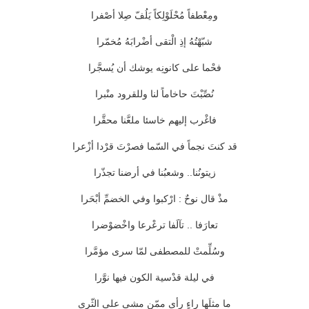
ومِعْطفاً مُحْلَوْلِكاً يَلُفّ صِلا أصْفرا
شبّهْتُهُ إذِ الْتقى أضْرابَهُ مُخمّرا
فحْما على كانونِه يوشك أن يُسجَّرا
نُصِّبْتَ حاخاماً لنا وللقرود منْبرا
فاغْرب إليهم خاسئا ملعَّنا محقَّرا
قد كنتَ نجماً في السّما فصرْتَ قرْدا أزْعرا
زيتونُنا.. وشعبُنا في أرضنا تجذّرا
مذْ قال نوحٌ : ارْكبوا وفي الخضمِّ أبْحَرا
تعارَفا .. تآلَفا ترعْرعا واخْضوْضرا
وسُلِّمتْ للمصطفى لمّا سرى مؤمَّرا
في ليلة قدْسية الكون فيها نوَّرا
ما مثلَها راءٍ رأى ممّن مشى على الثّرى