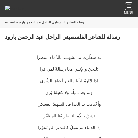
MENU
» رسالة للشاعر الفلسطيني الراحل عبد الرحمن بارود
Accueil
رسالة للشاعر الفلسطيني الراحل عبد الرحمن بارود
قد سطّرت يد الشهيــد بالدّماء أسطرا
للجنّ والإنس معا رسالةً لمن قرا:
إذا ادْلهمّ ليلُنا والعير أعياها السُّرى
ولم يعد دليلُنا ولا كفيلنا يَرى
وأحْدقت بنا العدا قاد الشهيدُ العسكرا
فشقّ بالدِّما لنا طريقَنا المظفّرا
إذا الدماء لم تسِلْ فالقدس لن تُحرّرا