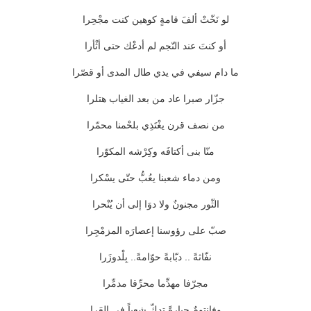
لو نَخّتْ ألفَ قامةٍ كوهين كنت مجْحِرا
أو كنتَ عند النّجم لم أدعْك حتى أثْأرا
ما دام سيفي في يدي طال المدى أو قصّرا
جزّار صبرا عاد من بعد الغياب هتلرا
من نصف قرن يغْتَذِي بلحْمنا محمّرا
منّا بنى أكتافَه وكِرْشه المكوّرا
ومن دماء شعبنا يعُبُّ حتّى يسْكرا
الثّور مجنونٌ ولا دوَا إلى أن يُنْحرا
صبّ على رؤوسنا إعصارَه المزمْجِرا
نفّاثةً .. دبّابةً حوّامةً.. بِلْدوزَرا
مجرّفا مهدِّما محرِّقا مدمِّرا
وفانتومٌ جبارةً تدكّ شعباً في العَرا