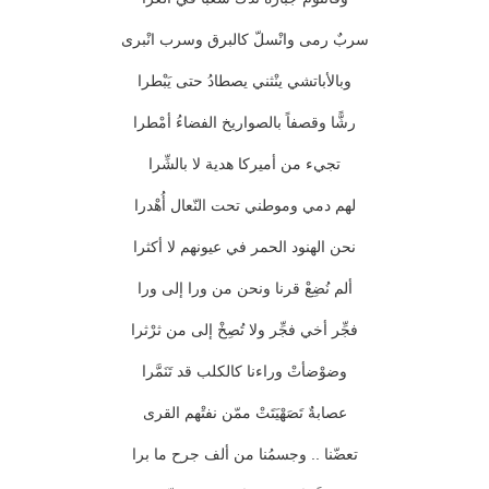
سربٌ رمى وانْسلّ كالبرق وسرب انْبرى
وبالأباتشي ينْثني يصطادُ حتى يَبْطرا
رشًّا وقصفاً بالصواريخ الفضاءُ أمْطرا
تجيء من أميركا هدية لا بالشِّرا
لهم دمي وموطني تحت النّعال أُهْدرا
نحن الهنود الحمر في عيونهم لا أكثرا
ألم نُضِعْ قرنا ونحن من ورا إلى ورا
فجِّر أخي فجِّر ولا تُصِخْ إلى من ثرْثرا
وضوْضأتْ وراءنا كالكلب قد تَنَمَّرا
عصابةٌ تَصَهْيَتَتْ ممّن نفتْهم القرى
تعضّنا .. وجسمُنا من ألف جرح ما برا