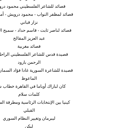
قصائد للشاعر الفلسطيني محمود در
قصائد لمظفر النواب - محمود درويش - أمل
نزار قباني
قصائد لناصر ثابت - قاسم حداد - سميح ال
عبد العزيز المقالح
قصائد مغربية
قصيدة قدس للشاعر الفلسطيني الراحل
الرحمن بارود
قصيدة للشاعرة السورية غادا فؤاد السما
الماعوظ
كان لباراك أوباما في القاهرة خطاب ش
كلمات سلام
كينيا بين الإنتخابات الرئاسية ومطرقة ا
القبلي
ليبرمان وتغيير النظام السوري
ليكن