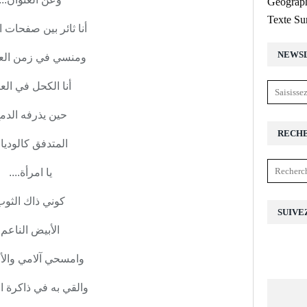
Géograph
Texte Su
أنا ثائر بين صفحات ا
NEWS
ومنسي في زمن الع
أنا الكحل في الع
حين يذرفه الدم
RECH
المتدفق كالوديا
يا امرأة....
كوني ذاك الثوب
SUIVE
الأبيض الناعم
وامسحي آلامي والأ
والقي به في ذاكرة ال