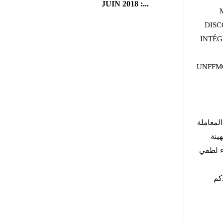
JUIN 2018 :...
DISC
INTÉG
UNFFMG
لمعاملة
هينة
اء لطفي
كم