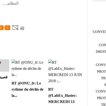
المظلم.....
st
0
CONVEN
CON
DROIT
CONV
PROT
قصيدة
TR
RT @ONU_fr: Le
rythme du déclin de
RT
CONV
la...
@LabEx_Hastec:
PROT
MERCREDI 13
TR