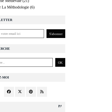
ie Médiévale
(21)
r La Méthodologie
(6)
LETTER
ERCHE
Z-MOI
PAGES DIVERS