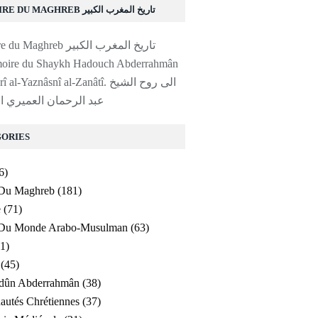
HISTOIRE DU MAGHREB تاريخ المغرب الكبير
moire du Shaykh Hadouch Abderrahmân
al-'Amayrî al-Yaznâsnî al-Zanâtî. ا
عبد الرحمان العميري ا
ORIES
6)
 Du Maghreb
(181)
e
(71)
e Du Monde Arabo-Musulman
(63)
1)
(45)
ldûn Abderrahmân
(38)
utés Chrétiennes
(37)