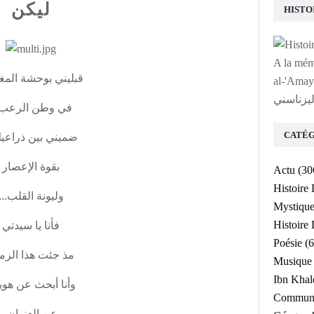
ليكن
A la mé
قبليني بوحشة الم
لى روح الشيخ
ليزناسني
في وطن الرعب..
CATÉG
ضميني بين ذراعيك
بقوة الإعصار
Actu
(30
Histoire
وليونة القلب...
Mystiqu
Histoir
فأنا يا سيدتي
Poésie
(6
مذ جئت هذا الزم
Musique
Ibn Kha
وأنا أبحث عن هوي
Communa
وعن العنوان...