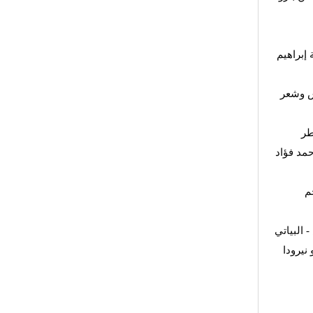
 إبراهيم
ش وشعر
طر
مد فؤاد
م
 البياتي
نيرودا