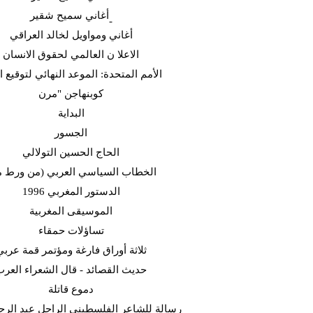
أغاني سميح شقير-
أغاني ومواويل لخالد العراقي
الاعلا ن العالمي لحقوق الانسان
الأمم المتحدة: الموعد النهائي لتوقيع ا
كوبنهاجن "مرن
البداية
الجسور
الحاج الحسين التولالي
(الخطاب السياسي العربي (من ورط 
الدستور المغربي 1996
الموسيقى المغربية
تساؤلات حمقاء
ثلاثة أوراق فارغة ومؤتمر قمة عربي
حديث القصائد - قال الشعراء العر
دموع قاتلة
رسالة للشاعر الفلسطيني الراحل عبد الرح