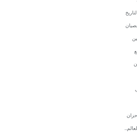
لتاريخ
صيان
ين
ع
ن
حزان
عالم..