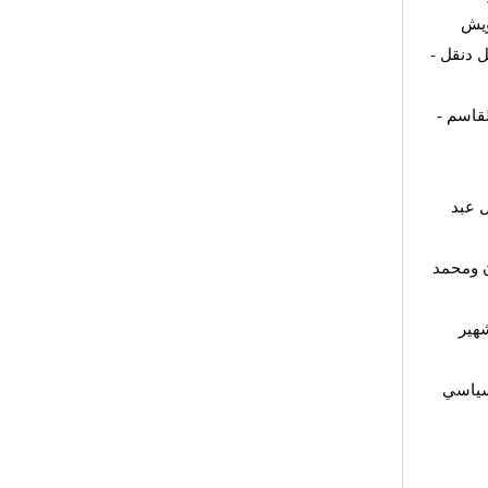
ويش
 دنقل -
قاسم -
 عبد
ن ومحمد
هير
لسياسي