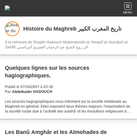
MENU
Histoire du Maghreb تاريخ المغرب الكبير
A la mémoire du Shaykh Hadouch Abderrahmân al-'Amayrî al-Yaznâsnî al-
Zanâtî. الى روح الشيخ عبد الرحمان العميري اليزناسني
Quelques lignes sur les sources
hagiographiques.
Publié le 07/10/2007 à 03:36
Par
Abdelkader HADOUCH
Les sources hagiographiques nous informent sur la société médiévale au
Maghreb en général. Elles exposent deux thèmes majeurs: l'islamisation de
la société rurale due à l’activité des sulahâ’ et les évolutions religieuses de
la société citadine opéraient...
Les Banû Amghâr et les Almohades de