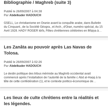
Bibliographie / Maghreb (suite 3)
Publié le 26/09/2007 à 04:38
Par
Abdelkader HADOUCH
GSELL, Le christianisme en Oranie avant la conquête arabe, dans Bulletin
du Cinquant., de la Société Géogra., et Arch., d'Oran, numéro spécial, du 15
Avril 1928. HADY ROGER Idrîs, Fêtes chrétiennes célébrées en Ifrîqiya à
l'époque Zîrîde (IVe de l'hégire/...
Les Zanâta au pouvoir après Las Navas de
Tolosa.
Publié le 26/09/2007 à 02:26
Par
Abdelkader HADOUCH
Le destin politique des tribus mérinide au Maghrib occidental avait
commencé après l’installation de l’autorité de la famille c Abd al-Haqq à la
tête de cette confédération (1), et le contexte politico-économique de
l’empire almohade après la défaite...
Les lieux de culte chrétiens entre la réalités et
les légendes.