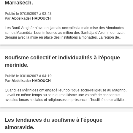
Marrakech.
Publié le 07/10/2007 à 02:43
Par
Abdelkader HADOUCH
Les Banû Amghâr n’avaient jamais acceptés la main mise des Almohades
sur les Masmûda. Leur influence au milieu des Sanhâja d’Azemmour avait
démuni avec la mise en place des institutions almohades. La région de
Doukkâla représentait l’opposition à la propagande...
Soufisme collectif et individualités à l'époque
mérinide.
Publié le 03/10/2007 à 04:19
Par
Abdelkader HADOUCH
Quand les Mérinides ont engagé leur politique socio-religieuse au Maghrib,
il avait en même temps au sein du malikisme une volonté de consensus
avec les forces sociales et religieuses en présence. L’hostilité des malikites
au nouveau venu au pouvoir avait...
Les tendances du soufisme à l'époque
almoravide.