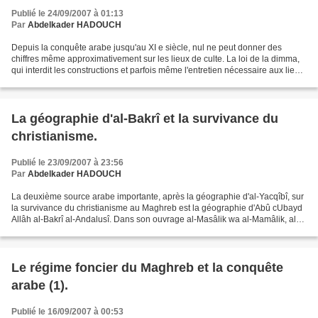
Publié le 24/09/2007 à 01:13
Par
Abdelkader HADOUCH
Depuis la conquête arabe jusqu'au XI e siècle, nul ne peut donner des
chiffres même approximativement sur les lieux de culte. La loi de la dimma,
qui interdit les constructions et parfois même l'entretien nécessaire aux lieux
de culte, avait laissé les...
La géographie d'al-Bakrî et la survivance du
christianisme.
Publié le 23/09/2007 à 23:56
Par
Abdelkader HADOUCH
La deuxième source arabe importante, après la géographie d'al-Yacqîbî, sur
la survivance du christianisme au Maghreb est la géographie d'Abû cUbayd
Allâh al-Bakrî al-Andalusî. Dans son ouvrage al-Masâlik wa al-Mamâlik, al-
Bakrî avait fourni des informations...
Le régime foncier du Maghreb et la conquête
arabe (1).
Publié le 16/09/2007 à 00:53