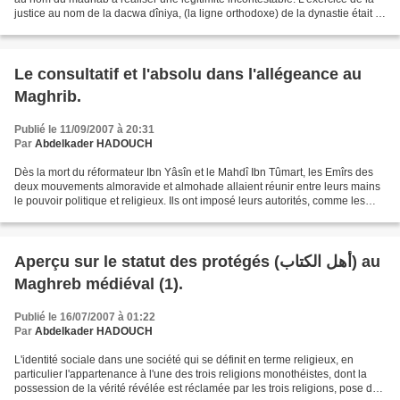
justice au nom de la dacwa dîniya, (la ligne orthodoxe) de la dynastie était le
lien entre la période...
Le consultatif et l'absolu dans l'allégeance au
Maghrib.
Publié le 11/09/2007 à 20:31
Par
Abdelkader HADOUCH
Dès la mort du réformateur Ibn Yâsîn et le Mahdî Ibn Tûmart, les Emîrs des
deux mouvements almoravide et almohade allaient réunir entre leurs mains
le pouvoir politique et religieux. Ils ont imposé leurs autorités, comme les
héritiers légitimes des acquis...
Aperçu sur le statut des protégés (أهل الكتاب) au
Maghreb médiéval (1).
Publié le 16/07/2007 à 01:22
Par
Abdelkader HADOUCH
L'identité sociale dans une société qui se définit en terme religieux, en
particulier l'appartenance à l'une des trois religions monothéistes, dont la
possession de la vérité révélée est réclamée par les trois religions, pose des