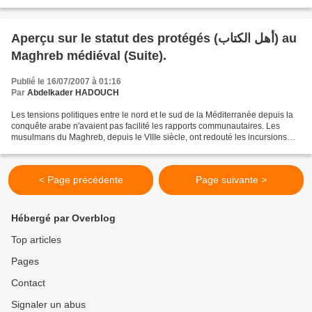
problèmes de définition...
Aperçu sur le statut des protégés (أهل الكتاب) au
Maghreb médiéval (Suite).
Publié le 16/07/2007 à 01:16
Par
Abdelkader HADOUCH
Les tensions politiques entre le nord et le sud de la Méditerranée depuis la
conquête arabe n'avaient pas facilité les rapports communautaires. Les
musulmans du Maghreb, depuis le VIIIe siècle, ont redouté les incursions
des chrétiens sur le littoral,...
< Page précédente
Page suivante >
Hébergé par Overblog
Top articles
Pages
Contact
Signaler un abus