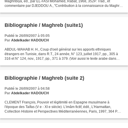
Maghribiya, éd., par EL-FASI Mohamed, Rabat, 1968, 352P. Trad., et
commentaire par DJEDDOU A., "Contribution à la connaissance du Maghrib
au XIIIe siècle" thèse dactylographiée de...
Bibliographie / Maghreb (suite1)
Publié le 26/09/2007 à 05:05
Par
Abdelkader HADOUCH
ABDUL-WAHAB H. H., Coup d'oeil général sur les apports ethniques
étrangers en Tunisie, dans R.T., 24 année, N° 123, juillet 1917, pp., 305 à
316 et N° 124, nov., 1917, pp., 371 à 379. (Voir aussi le texte arabe dans
Warakât (Feuillet): Études sur certains...
Bibliographie / Maghreb (suite 2)
Publié le 26/09/2007 à 04:58
Par
Abdelkader HADOUCH
CLEMENT François, Pouvoir et légitimité en Espagne musulmane à
l'époque des Taïfas (V e - XI e siècle). L'imâm fictif, édit., L'Harmattan,
Collection Histoire et Perspectives Méditerranéennes, Paris, 1997, 364 P.
COMBY Jean, Deux mille ans d'évangélisation....