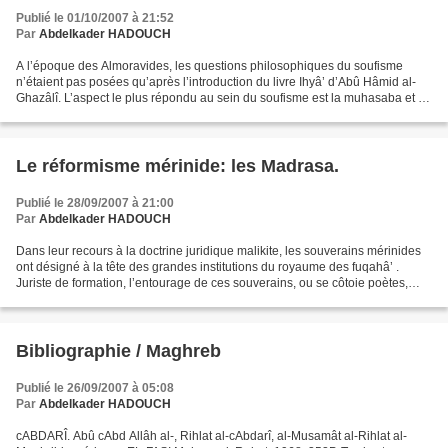
Publié le 01/10/2007 à 21:52
Par
Abdelkader HADOUCH
A l’époque des Almoravides, les questions philosophiques du soufisme
n’étaient pas posées qu’après l’introduction du livre Ihyâ’ d’Abû Hâmid al-
Ghazâlî. L’aspect le plus répondu au sein du soufisme est la muhasaba et la
mujâhada. Les religieux qui pratique...
Le réformisme mérinide: les Madrasa.
Publié le 28/09/2007 à 21:00
Par
Abdelkader HADOUCH
Dans leur recours à la doctrine juridique malikite, les souverains mérinides
ont désigné à la tête des grandes institutions du royaume des fuqahâ’ .
Juriste de formation, l’entourage de ces souverains, ou se côtoie poètes,
mathématicien, juriste, historien,...
Bibliographie / Maghreb
Publié le 26/09/2007 à 05:08
Par
Abdelkader HADOUCH
cABDARÎ. Abû cAbd Allâh al-, Rihlat al-cAbdarî, al-Musamât al-Rihlat al-