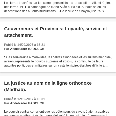
Les terres touchées par les campagnes militaires -description, ville et régime
des terres- PL 1La campagne de c Abd Allâh b. Sa c d. Surface selon les
descriptions des auteurs musulmans. 1-De la ville de Sbaytla jusqu'aux
bourgades de Gafsa et jusqu'à...
Gouverneurs et Provinces: Loyauté, service et
attachement.
Publié le 14/09/2007 à 16:21
Par
Abdelkader HADOUCH
Si les souverains almoravides, les califes almohades et les sultans mérinide,
avaient représenté le pouvoir suprême et absolu, la continuité de leurs
autorités politiques et militaires sur un vaste territoire, était très difficile à
réaliser à partir...
La justice au nom de la ligne orthodoxe
(Madhab).
Publié le 12/09/2007 à 10:01
Par
Abdelkader HADOUCH
Le pouvoir central conscient que les détenteurs du savoir, étaient capables
au nom du madhab à réaliser une légitimité incontestable. L'exercice de la