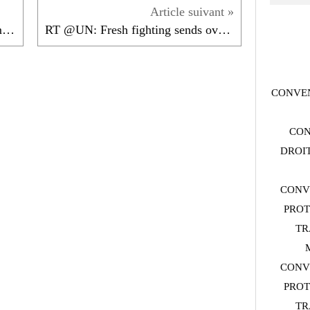
RT @Refugees: "The needs are immense" - we are...
RT @UN: Fresh fighting sends over 75,000...
CONVEN
CON
DROIT
CONV
PROT
TR
CONV
PROT
TR