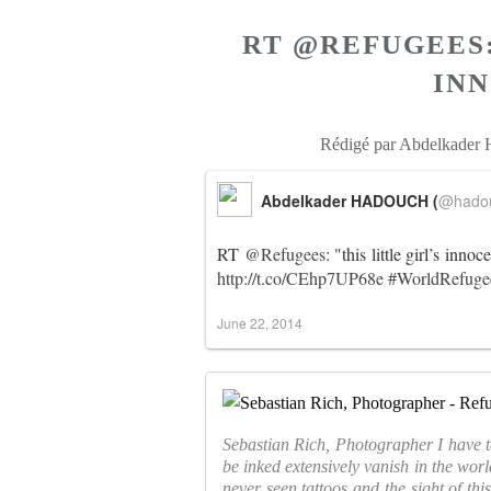
RT @REFUGEES:
INN
Rédigé par Abdelkader
Abdelkader HADOUCH (
@hado
RT
@Refugees
: "this little girl’s in
http://t.co/CEhp7UP68e
#WorldRefug
June 22, 2014
Sebastian Rich, Photographer I have t
be inked extensively vanish in the wor
never seen tattoos and the sight of thi