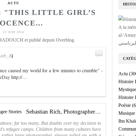
ACTU
 "THIS LITTLE GIRL’S
OCENCE...
A la mé
21 JUIN 2014
لى روح الشيخ
 HADOUCH et publié depuis Overblog
ليزناسني
uch_A
)
CATÉG
nocence caused my world for a few minutes to crumble" -
Actu
(30
eeDay
http://
…
Histoire
Mystiqu
Histoir
Poésie
(6
Sebastian Rich, Photographer - Refugee Stories
Musique
Ibn Kha
attoos; far too many. But doubts over my decision to
Communa
ld's refugee camps. Children from many cultures have
s rather large photographer, sleeves rolled up, with a