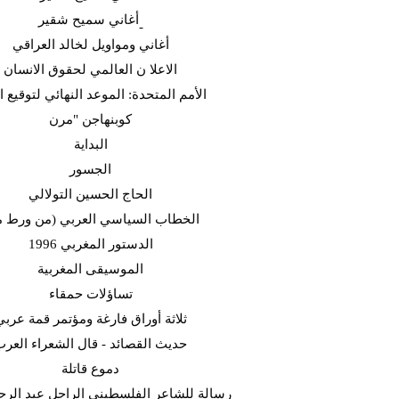
أغاني سميح شقير-
أغاني ومواويل لخالد العراقي
الاعلا ن العالمي لحقوق الانسان
الأمم المتحدة: الموعد النهائي لتوقيع ا
كوبنهاجن "مرن
البداية
الجسور
الحاج الحسين التولالي
(الخطاب السياسي العربي (من ورط 
الدستور المغربي 1996
الموسيقى المغربية
تساؤلات حمقاء
ثلاثة أوراق فارغة ومؤتمر قمة عربي
حديث القصائد - قال الشعراء العر
دموع قاتلة
رسالة للشاعر الفلسطيني الراحل عبد الرح