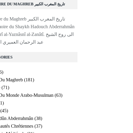
HISTOIRE DU MAGHREB تاريخ المغرب الكبير
moire du Shaykh Hadouch Abderrahmân
al-'Amayrî al-Yaznâsnî al-Zanâtî. ا
عبد الرحمان العميري ا
ORIES
6)
 Du Maghreb
(181)
e
(71)
e Du Monde Arabo-Musulman
(63)
1)
(45)
ldûn Abderrahmân
(38)
utés Chrétiennes
(37)