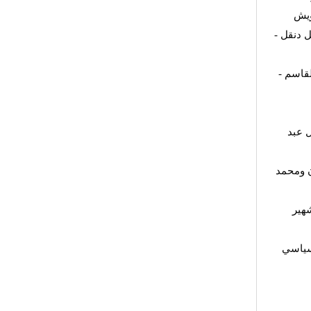
ويش
 دنقل -
قاسم -
 عبد
ن ومحمد
هير
لسياسي