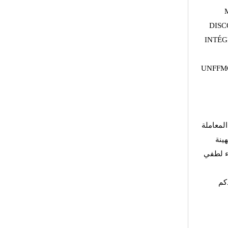
DISC
INTÉG
UNFFMG
لمعاملة
هينة
اء لطفي
كم