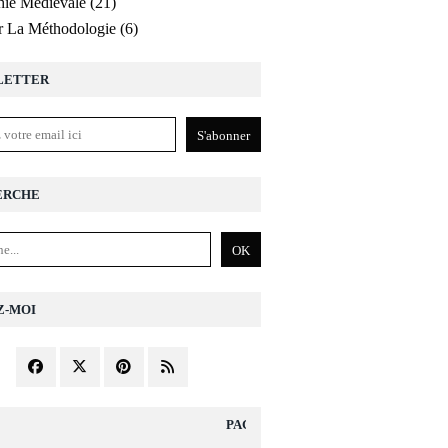
ie Médiévale
(21)
r La Méthodologie
(6)
LETTER
ERCHE
Z-MOI
PAGES DIVERS