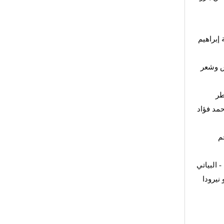
 إبراهيم
ش وشعر
طر
مد فؤاد
م
 البياتي
نيرودا