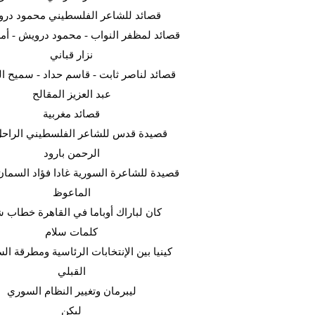
قصائد للشاعر الفلسطيني محمود در
قصائد لمظفر النواب - محمود درويش - أمل
نزار قباني
قصائد لناصر ثابت - قاسم حداد - سميح ال
عبد العزيز المقالح
قصائد مغربية
قصيدة قدس للشاعر الفلسطيني الراحل
الرحمن بارود
قصيدة للشاعرة السورية غادا فؤاد السما
الماعوظ
كان لباراك أوباما في القاهرة خطاب ش
كلمات سلام
كينيا بين الإنتخابات الرئاسية ومطرقة ا
القبلي
ليبرمان وتغيير النظام السوري
ليكن