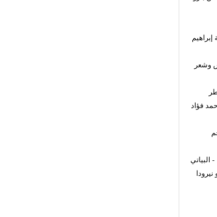
 إبراهيم
ش وشعر
طر
مد فؤاد
م
 البياتي
نيرودا