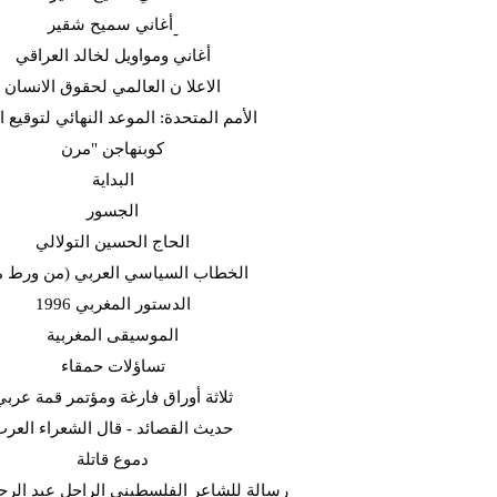
أغاني سميح شقير-
أغاني ومواويل لخالد العراقي
الاعلا ن العالمي لحقوق الانسان
الأمم المتحدة: الموعد النهائي لتوقيع ا
كوبنهاجن "مرن
البداية
الجسور
الحاج الحسين التولالي
(الخطاب السياسي العربي (من ورط 
الدستور المغربي 1996
الموسيقى المغربية
تساؤلات حمقاء
ثلاثة أوراق فارغة ومؤتمر قمة عربي
حديث القصائد - قال الشعراء العر
دموع قاتلة
رسالة للشاعر الفلسطيني الراحل عبد الرح