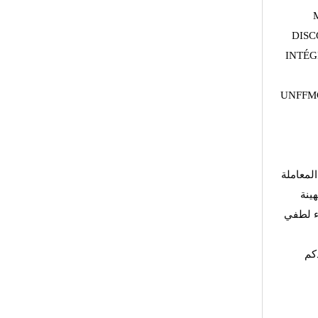
DISC
INTÉG
UNFFMG
لمعاملة
هينة
اء لطفي
كم