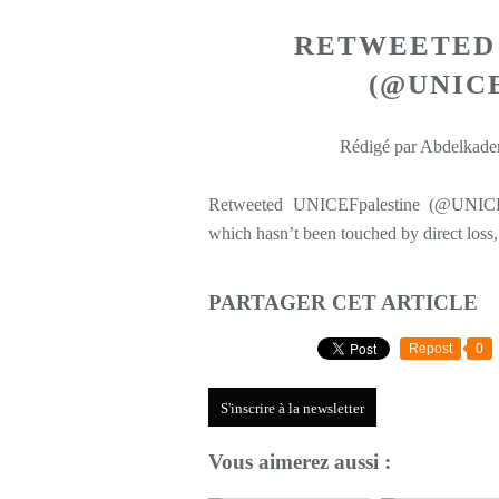
RETWEETED 
(@UNIC
Rédigé par Abdelkader
Retweeted UNICEFpalestine (@UNICEFp
which hasn’t been touched by direct loss
PARTAGER CET ARTICLE
Repost
0
S'inscrire à la newsletter
Vous aimerez aussi :