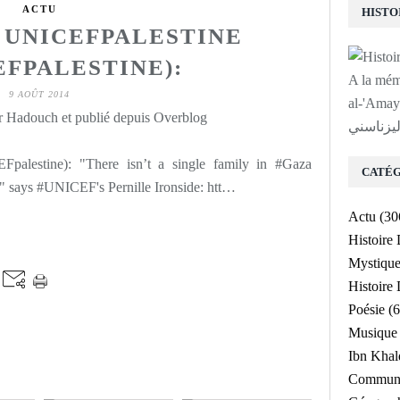
ACTU
UNICEFPALESTINE
EFPALESTINE):
A la mé
9 AOÛT 2014
لى روح الشيخ
 Hadouch et publié depuis Overblog
ليزناسني
alestine): "There isn’t a single family in #Gaza
CATÉG
," says #UNICEF's Pernille Ironside: htt…
Actu
(30
Histoire
Mystiqu
Histoir
Poésie
(6
Musique
Ibn Kha
Communa