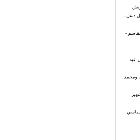
ويش
 دنقل -
قاسم -
 عبد
ن ومحمد
هير
لسياسي