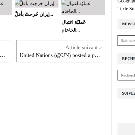
Géograph
Texte Su
إيران خَرجتْ بأقلِّ...
عَمليّة اغتيال
NEWS
الحاخام...
 @UNICEFpalestine: "There isn’t a single...
United Nations (@UN) posted a photo on Twitter
RECH
SUIVE