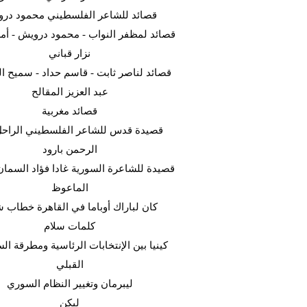
قصائد للشاعر الفلسطيني محمود در
قصائد لمظفر النواب - محمود درويش - أمل
نزار قباني
قصائد لناصر ثابت - قاسم حداد - سميح ال
عبد العزيز المقالح
قصائد مغربية
قصيدة قدس للشاعر الفلسطيني الراحل
الرحمن بارود
قصيدة للشاعرة السورية غادا فؤاد السما
الماعوظ
كان لباراك أوباما في القاهرة خطاب ش
كلمات سلام
كينيا بين الإنتخابات الرئاسية ومطرقة ا
القبلي
ليبرمان وتغيير النظام السوري
ليكن