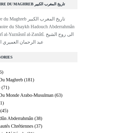
HISTOIRE DU MAGHREB تاريخ المغرب الكبير
moire du Shaykh Hadouch Abderrahmân
al-'Amayrî al-Yaznâsnî al-Zanâtî. ا
عبد الرحمان العميري ا
ORIES
6)
 Du Maghreb
(181)
e
(71)
e Du Monde Arabo-Musulman
(63)
1)
(45)
ldûn Abderrahmân
(38)
utés Chrétiennes
(37)