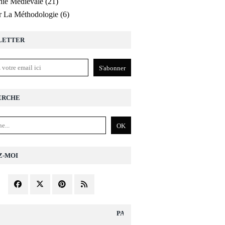
ie Médiévale
(21)
r La Méthodologie
(6)
LETTER
ERCHE
Z-MOI
PAGES DIVERS