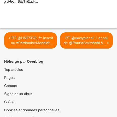
عَمليّة اغتيال الحاخام...
< RT @UNESCO_fr: Inscrit
RT @edwyplenel: L'appel
au #PatrimoineMondial:
de @PouriaAmirshahi à... >
Parc...
Hébergé par Overblog
Top articles
Pages
Contact
Signaler un abus
C.G.U.
Cookies et données personnelles