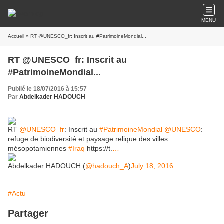
MENU
Accueil
» RT @UNESCO_fr: Inscrit au #PatrimoineMondial...
RT @UNESCO_fr: Inscrit au
#PatrimoineMondial...
Publié le 18/07/2016 à 15:57
Par
Abdelkader HADOUCH
RT
@UNESCO_fr
: Inscrit au
#PatrimoineMondial
@UNESCO
:
refuge de biodiversité et paysage relique des villes
mésopotamiennes
#Iraq
https://t.
…
Abdelkader HADOUCH (
@hadouch_A
)
July 18, 2016
#Actu
Partager