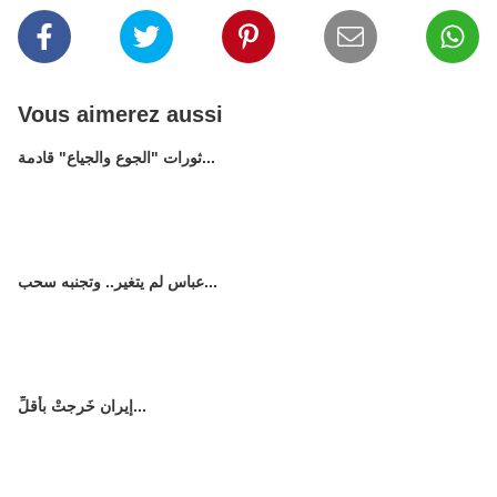
Vous aimerez aussi
ثورات "الجوع والجياع" قادمة...
عباس لم يتغير.. وتجنبه سحب...
إيران خَرجتْ بأقلِّ...