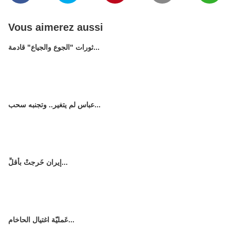
Vous aimerez aussi
ثورات "الجوع والجياع" قادمة...
عباس لم يتغير.. وتجنبه سحب...
إيران خَرجتْ بأقلِّ...
عَمليّة اغتيال الحاخام...