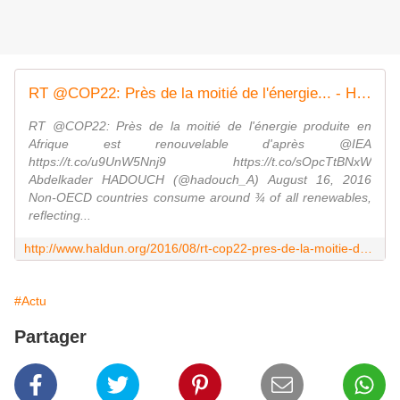
RT @COP22: Près de la moitié de l'énergie... - Histoire du Maghreb تاريخ المغرب الكبير
RT @COP22: Près de la moitié de l'énergie produite en
Afrique est renouvelable d'après @IEA
https://t.co/u9UnW5Nnj9 https://t.co/sOpcTtBNxW
Abdelkader HADOUCH (@hadouch_A) August 16, 2016
Non-OECD countries consume around ¾ of all renewables,
reflecting...
http://www.haldun.org/2016/08/rt-cop22-pres-de-la-moitie-de-l-energie.html
#Actu
Partager