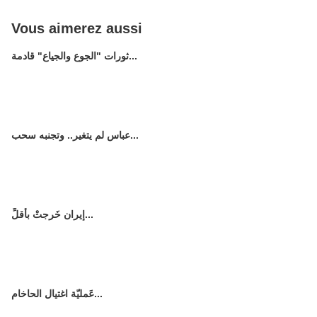
Vous aimerez aussi
ثورات "الجوع والجياع" قادمة...
عباس لم يتغير.. وتجنبه سحب...
إيران خَرجتْ بأقلِّ...
عَمليّة اغتيال الحاخام...