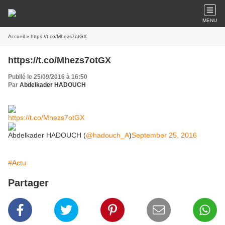
MENU
Accueil
» https://t.co/Mhezs7otGX
https://t.co/Mhezs7otGX
Publié le 25/09/2016 à 16:50
Par
Abdelkader HADOUCH
https://t.co/Mhezs7otGX
Abdelkader HADOUCH (
@hadouch_A
)
September 25, 2016
#Actu
Partager