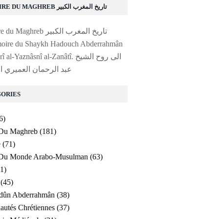
HISTOIRE DU MAGHREB تاريخ المغرب الكبير
moire du Shaykh Hadouch Abderrahmân
al-'Amayrî al-Yaznâsnî al-Zanâtî. ا
عبد الرحمان العميري ا
ORIES
6)
 Du Maghreb
(181)
e
(71)
e Du Monde Arabo-Musulman
(63)
1)
(45)
ldûn Abderrahmân
(38)
utés Chrétiennes
(37)