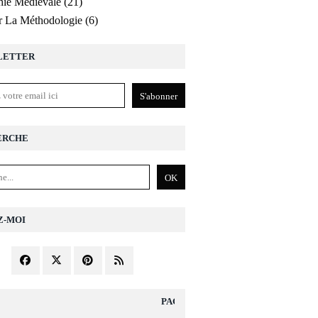
ie Médiévale
(21)
r La Méthodologie
(6)
LETTER
ERCHE
Z-MOI
PAGES DIVERS