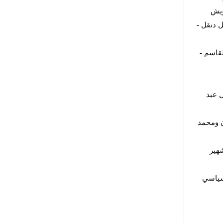
ويش
 دنقل -
قاسم -
 عبد
ن ومحمد
هير
لسياسي