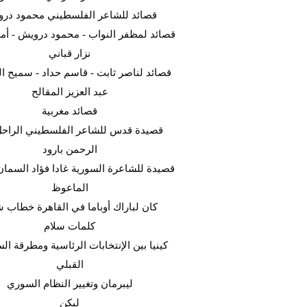
قصائد للشاعر الفلسطيني محمود در
قصائد لمظفر النواب - محمود درويش - أمل
نزار قباني
قصائد لناصر ثابت - قاسم حداد - سميح ال
عبد العزيز المقالح
قصائد مغربية
قصيدة قدس للشاعر الفلسطيني الراحل
الرحمن بارود
قصيدة للشاعرة السورية غادا فؤاد السما
الماعوظ
كان لباراك أوباما في القاهرة خطاب ش
كلمات سلام
كينيا بين الإنتخابات الرئاسية ومطرقة ا
القبلي
ليبرمان وتغيير النظام السوري
ليكن