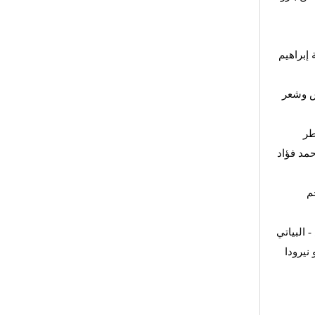
 إبراهيم
ش وشعر
طر
مد فؤاد
م
 البياتي
نيرودا