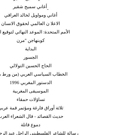
أغاني سميح شقير-
أغاني ومواويل لخالد العراقي
الاعلا ن العالمي لحقوق الانسان
الأمم المتحدة: الموعد النهائي لتوقيع ا
كوبنهاجن "مرن
البداية
الجسور
الحاج الحسين التولالي
(الخطاب السياسي العربي (من ورط 
الدستور المغربي 1996
الموسيقى المغربية
تساؤلات حمقاء
ثلاثة أوراق فارغة ومؤتمر قمة عربي
حديث القصائد - قال الشعراء العر
دموع قاتلة
رسالة للشاعر الفلسطيني الراحل عبد الرح