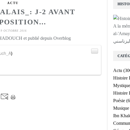
ACTU
ALAIS_: J-2 AVANT
POSITION...
A la mé
19 OCTOBRE 2016
لى روح الشيخ
 HADOUCH et publié depuis Overblog
ليزناسني
uch_A
)
CATÉG
Actu
(30
Histoire
Mystiqu
Histoir
Poésie
(6
Musique
Ibn Kha
Communa