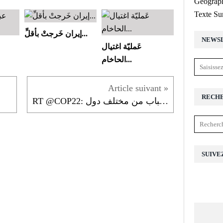
Géograph
Texte Su
إيران خَرجتْ بأقلِّ...
NEWS
عَمليّة اغتيال
الحاخام...
RECH
RT @COP22: شباب من مختلف دول...
SUIVE