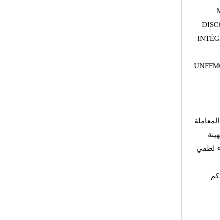
DISC
INTÉG
UNFFMG
لمعاملة
هينة
اء لطفي
كم