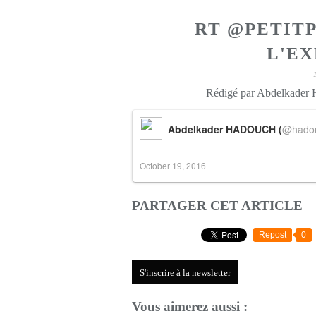
RT @PETITP
L'EX
Rédigé par Abdelkader
Abdelkader HADOUCH (
@hado
October 19, 2016
PARTAGER CET ARTICLE
Repost
0
S'inscrire à la newsletter
Vous aimerez aussi :