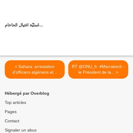
عَمليّة اغتيال الحاخام...
< Sahara: arrestation
RT @ONU_fr: #Marrakech -
d'officiers algériens et...
le Président de la... >
Hébergé par Overblog
Top articles
Pages
Contact
Signaler un abus