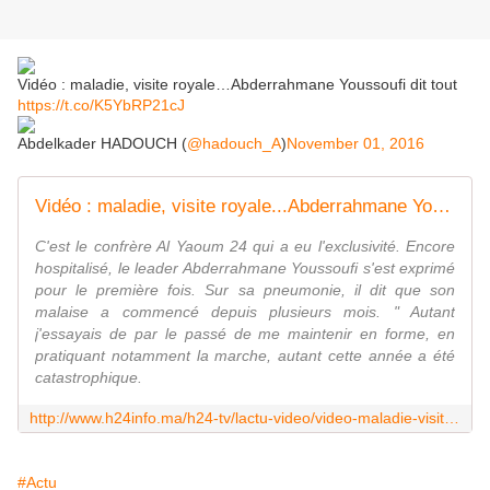
Vidéo : maladie, visite royale…Abderrahmane Youssoufi dit tout
https://t.co/K5YbRP21cJ
Abdelkader HADOUCH (
@hadouch_A
)
November 01, 2016
Vidéo : maladie, visite royale...Abderrahmane Youssoufi dit tout
C'est le confrère Al Yaoum 24 qui a eu l'exclusivité. Encore
hospitalisé, le leader Abderrahmane Youssoufi s'est exprimé
pour le première fois. Sur sa pneumonie, il dit que son
malaise a commencé depuis plusieurs mois. " Autant
j'essayais de par le passé de me maintenir en forme, en
pratiquant notamment la marche, autant cette année a été
catastrophique.
http://www.h24info.ma/h24-tv/lactu-video/video-maladie-visite-royaleabderrahmane-youssoufi-dit-tout/47460#.WBhB7If_CoR.twitter
#Actu