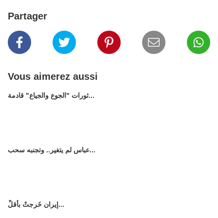
Partager
Vous aimerez aussi
ثورات "الجوع والجياع" قادمة...
عباس لم يتغير.. وتجنبه سحب...
إيران خَرجتْ بأقلِّ...