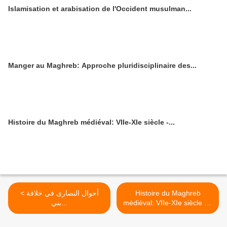
Islamisation et arabisation de l'Occident musulman...
Manger au Maghreb: Approche pluridisciplinaire des...
Histoire du Maghreb médiéval: VIIe-XIe siècle -...
< أحوال النصارى في خلافة
Histoire du Maghreb
بني...
médiéval: VIIe-XIe siècle -...
>