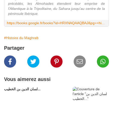
précédés, les Almohades étendent leur emprise de
l'Atlantique à la Tripolitaine, du Sahara jusqu'au centre de la
péninsule Ibérique.
https://books.google.fr/books?id=HRXNAQAAQBAJ&pg=+histoire&source=bl&ots=zenY7uKH7b&sig=BRI95bokgqs8zIx28wNTiMF_ehI&hl=fr&sa=X&ved=0ahUKEwj299vOq_nQAhWDDBoKHYrMBrkQ6AEIIjAC#v=onepage&q=nouvelle%20publications%20sur%20le%20maghreb%20domaine%20histoire&f=false
#Histoire du Maghreb
Partager
Vous aimerez aussi
لسان الدين بن الخطيب...