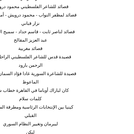
قصائد للشاعر الفلسطيني محمود در
قصائد لمظفر النواب - محمود درويش - أمل
نزار قباني
قصائد لناصر ثابت - قاسم حداد - سميح ال
عبد العزيز المقالح
قصائد مغربية
قصيدة قدس للشاعر الفلسطيني الراحل
الرحمن بارود
قصيدة للشاعرة السورية غادا فؤاد السما
الماعوظ
كان لباراك أوباما في القاهرة خطاب ش
كلمات سلام
كينيا بين الإنتخابات الرئاسية ومطرقة ا
القبلي
ليبرمان وتغيير النظام السوري
ليكن