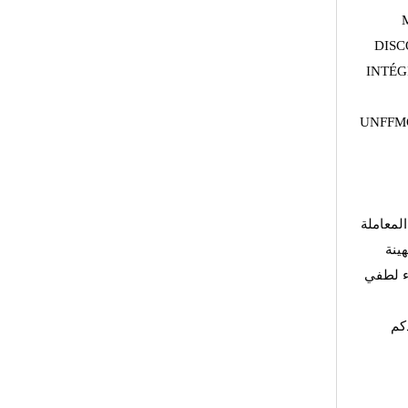
DISC
INTÉG
UNFFMG
لمعاملة
هينة
اء لطفي
كم