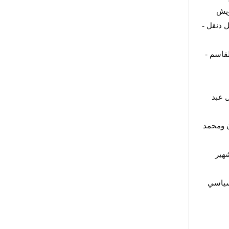
ويش
 دنقل -
قاسم -
 عبد
ن ومحمد
هير
لسياسي