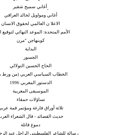
أغاني سميح شقير-
أغاني ومواويل لخالد العراقي
الاعلا ن العالمي لحقوق الانسان
الأمم المتحدة: الموعد النهائي لتوقيع ا
كوبنهاجن "مرن
البداية
الجسور
الحاج الحسين التولالي
(الخطاب السياسي العربي (من ورط 
الدستور المغربي 1996
الموسيقى المغربية
تساؤلات حمقاء
ثلاثة أوراق فارغة ومؤتمر قمة عربي
حديث القصائد - قال الشعراء العر
دموع قاتلة
رسالة للشاعر الفلسطيني الراحل عبد الرح