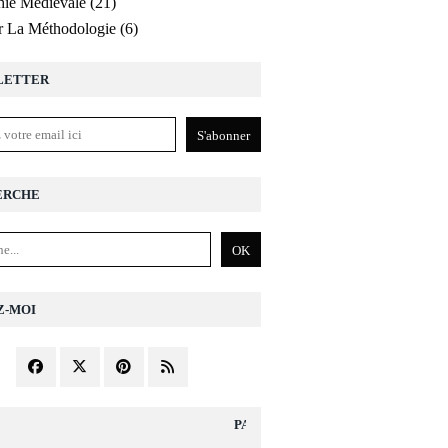
ie Médiévale
(21)
r La Méthodologie
(6)
LETTER
ERCHE
Z-MOI
PAGES DIVERS