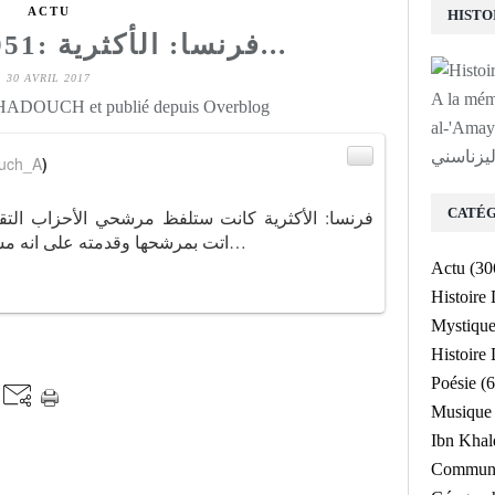
ACTU
RT @ANES1951: فرنسا: الأكثرية...
30 AVRIL 2017
A la mé
 HADOUCH et publié depuis Overblog
لى روح الشيخ
ليزناسني
uch_A
)
CATÉG
اتت بمرشحها وقدمته على انه مستقل ،الخدعة مرت والشعب خدع. مت…
Actu
(30
Histoire
Mystiqu
Histoir
Poésie
(6
Musique
Ibn Kha
Communa