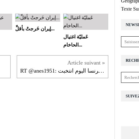
Géograph
Texte Su
NEWS
إيران خَرجتْ بأقلِّ...
عَمليّة اغتيال
الحاخام...
RECH
RT @anes1951: فرنسا اليوم انتخبت...
SUIVE