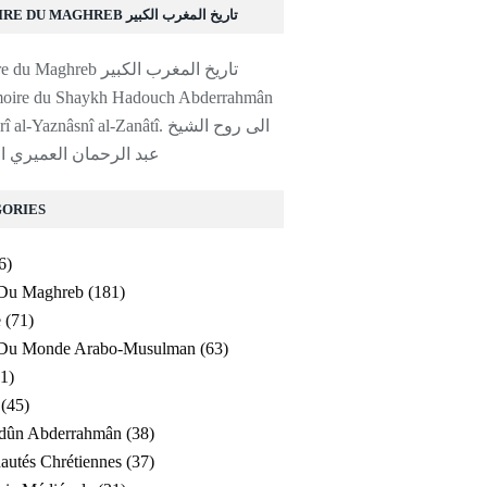
HISTOIRE DU MAGHREB تاريخ المغرب الكبير
moire du Shaykh Hadouch Abderrahmân
al-'Amayrî al-Yaznâsnî al-Zanâtî. ا
عبد الرحمان العميري ا
ORIES
6)
 Du Maghreb
(181)
e
(71)
e Du Monde Arabo-Musulman
(63)
1)
(45)
ldûn Abderrahmân
(38)
utés Chrétiennes
(37)