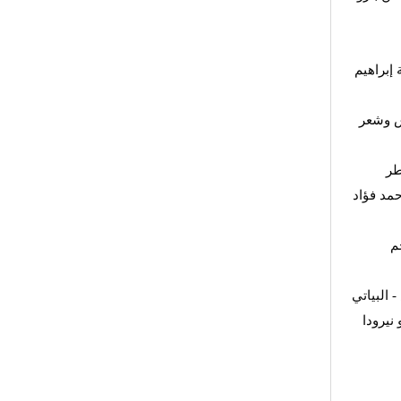
 إبراهيم
ش وشعر
طر
مد فؤاد
م
 البياتي
نيرودا