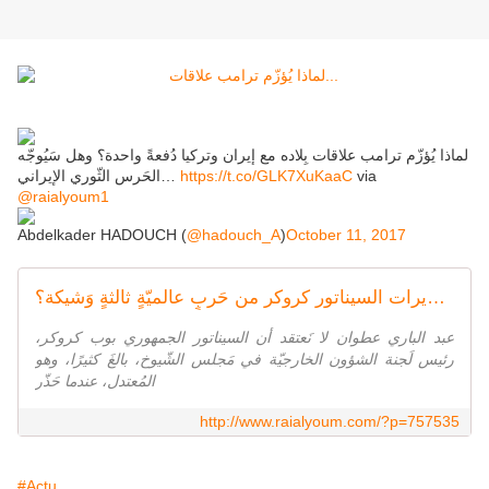
لماذا يُؤزّم ترامب علاقات بِلاده مع إيران وتركيا دُفعةً واحدة؟ وهل سَيُوجّه
via
https://t.co/GLK7XuKaaC
الحَرس الثّوري الإيراني…
@raialyoum1
Abdelkader HADOUCH (
@hadouch_A
)
October 11, 2017
لماذا يُؤزّم ترامب علاقات بِلاده مع إيران وتركيا دُفعةً واحدة؟ وهل سَيُوجّه الحَرس الثّوري الإيراني "ردًّا ساحقًا" على القواعد الأمريكيّة في الخليج؟ وما مَدى جِديّة تحذيرات السيناتور كروكر من حَربٍ عالميّةٍ ثالثةٍ وَشيكة؟
عبد الباري عطوان لا نَعتقد أن السيناتور الجمهوري بوب كروكر،
رئيس لَجنة الشؤون الخارجيّة في مَجلس الشّيوخ، بالغَ كثيرًا، وهو
المُعتدل، عندما حَذّر
http://www.raialyoum.com/?p=757535
#Actu