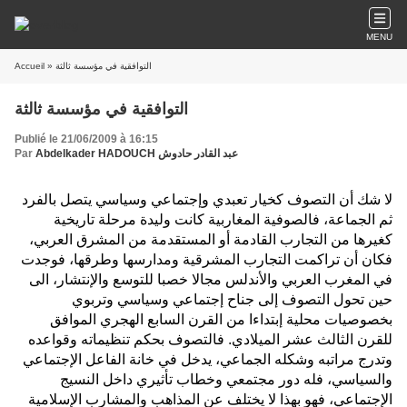
MENU
» التوافقية في مؤسسة ثالثة
Accueil
التوافقية في مؤسسة ثالثة
Publié le 21/06/2009 à 16:15
Abdelkader HADOUCH عبد القادر حادوش
Par
لا شك أن التصوف كخيار تعبدي وإجتماعي وسياسي يتصل بالفرد
ثم الجماعة، فالصوفية المغاربية كانت وليدة مرحلة تاريخية
كغيرها من التجارب القادمة أو
المستقدمة من المشرق العربي،
فكان أن تراكمت التجارب المشرقية ومدارسها وطرقها، فوجدت
في المغرب العربي والأندلس مجالا خصبا للتوسع والإنتشار، الى
حين تحول التصوف إلى جناح إجتماعي وسياسي وتربوي
بخصوصيات محلية إبتداءا من القرن السابع الهجري الموافق
للقرن الثالث عشر
الميلادي. فالتصوف بحكم تنظيماته وقواعده
وتدرج مراتبه وشكله الجماعي، يدخل في خانة الفاعل الإجتماعي
والسياسي، فله دور مجتمعي وخطاب تأثيري داخل النسيج
الإجتماعي، فهو بهذا لا يختلف عن المذاهب والمشارب الإسلامية