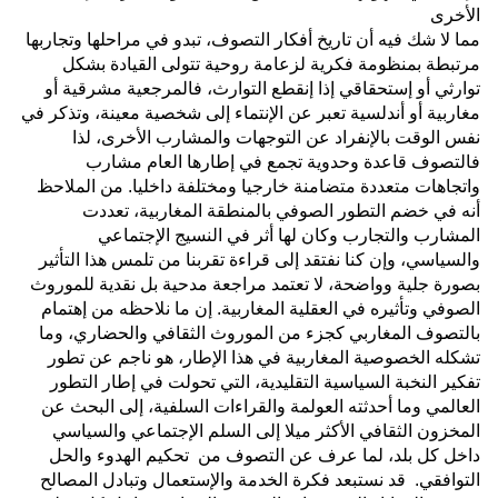
الأخرى
مما لا شك فيه أن تاريخ أفكار التصوف، تبدو في مراحلها وتجاربها
مرتبطة بمنظومة فكرية لزعامة روحية تتولى القيادة بشكل
توارثي أو إستحقاقي إذا إنقطع التوارث، فالمرجعية مشرقية أو
مغاربية أو أندلسية تعبر عن الإنتماء إلى شخصية معينة، وتذكر في
نفس الوقت بالإنفراد عن التوجهات والمشارب الأخرى، لذا
فالتصوف قاعدة وحدوية تجمع في إطارها العام مشارب
واتجاهات متعددة متضامنة خارجيا ومختلفة داخليا. من الملاحظ
أنه في خضم التطور الصوفي بالمنطقة المغاربية، تعددت
المشارب والتجارب وكان لها أثر في النسيج الإجتماعي
والسياسي، وإن كنا نفتقد إلى قراءة تقربنا من تلمس هذا التأثير
بصورة جلية وواضحة، لا تعتمد مراجعة مدحية بل نقدية للموروث
الصوفي وتأثيره في العقلية المغاربية. إن ما نلاحظه من إهتمام
بالتصوف المغاربي كجزء من الموروث الثقافي والحضاري، وما
تشكله الخصوصية المغاربية في هذا الإطار، هو ناجم عن تطور
تفكير النخبة السياسية التقليدية، التي تحولت في إطار التطور
العالمي وما أحدثته العولمة والقراءات السلفية، إلى البحث عن
المخزون الثقافي الأكثر ميلا إلى السلم الإجتماعي والسياسي
داخل كل بلد، لما عرف عن التصوف من تحكيم الهدوء والحل
التوافقي. قد نستبعد فكرة الخدمة والإستعمال وتبادل المصالح