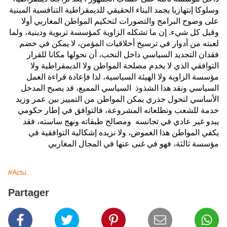
وسلوكا إنتهازيا يجمد البناء الحقيقي للديمقراطية التنافسية المبنية
على وضوح البرامج والتصورات لتحكيم المواطن المغاربي أولا
وقبل كل شيء. إن ما تشكله الزاوية كمؤسسة تربوية ودينية، ولما
لعبته من أدوار في ترسيخ أخلاقيات المؤمن، لا يمكن في خضم
فقدان التجديد السياسي داخل النخب، أن نحولها مكانا للقرار
التوافقي الذي لا يخدم مصلحة المواطن ولا الديمقراطية ولا
مؤسسة الزاوية ولا الهيئة السياسية، لذا فإعادة قراءة العمل
السياسي ونقد هذا الشذوذ السياسي المميع، قد يصبح المدخل
الأساسي لتحول جذري يمكن المواطن من التمييز بين عمر وزيد
خدمة للشعب وتطلعاته المشروعة، فالتوافق في إطار حكومي
يبدو غير عادي في تجانسه ومصالح طبقاته ونهج ساسته، فقد
يكفي المواطن هذا الغموض، ولا نزيده إشكالية التوافقية في
مؤسسة ثالثة، فهو في غنى عنها في المجال المغاربي
#Actu
Partager