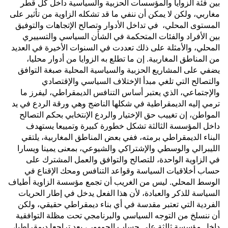
بين فئة الزوايا والمؤسسات الحزبية والسياسية داخل كل قطر
مغاربي، ولكن لا يمكن أن ننفي ما قد تشكله الزاوية من تأثير على
المستوى المحلي، في تداخل الأدوار وتصالح الإتجاهات والتوفيق
بين الأفراد والفئات المتحكمة في الشأن السياسي والتسييري
المحلي، والأمثلة على ذلك تعددت في السنوات الأخيرة في العديد
من المناطق المغاربية. إن ما تطلع به الزوايا من أدوار محليا،
يضفي على المشاريع الحزبية والسياسية المحلية صبغة التوافق
والتصالح التي تلغي مبدأ الإختلاف السياسي والإقتصادي
والإجتماعي، الذي يعتبر أساس التنافس الديمقراطي، ليفرز ما
ترمي إليه الديمقراطية في شكلها الناضج وهي ورقة الردع في يد
المواطن، إن تغييب حق الإختيار والردع الإنتخابي بحكم التصالح
داخل المؤسسة الثالثة تشكل خطورة كبيرة وتمييعا يستهدف
البناء الديمقراطي برمته، ففي بعض المناطق المغاربية، يلتقي
الليبرالي والوسطي والإشتراكي والشيوعي، بمعنى يمينا ويسارا
في الزاوية الواحدة، للتصالح والتوافق والعمل المشترك على
حساب أخلاقيات السياسة وقواعد التنافس ومحك الإقناع في
الوسط المحلي. ليس من الغريب أن تجمع مؤسسة الزاوية أطياف
السياسة للذكر والعبادة، لأن هذا الفعل يدخل في إطار الحريات
الفردية التي تعتبر مقدسة في أي بناء ديمقراطي حقيقي، ولكن
أن ننسلخ من التوجه السياسي والبرنامجي تحت مظلة التوافقية
داخل مؤسسة ثالثة على حساب الجمهور ، يعد تراجعا ديمقراطيا،