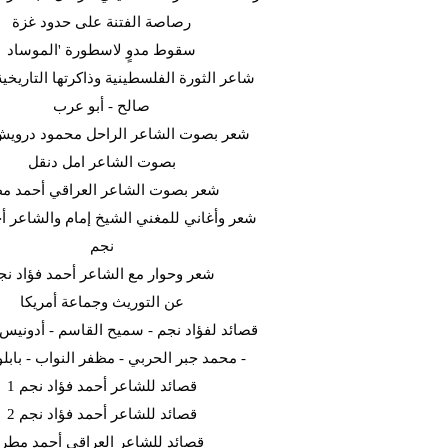
رصاصة الفتنة على حدود غزة
سقوط مدوٍ لاسطورة 'الموساد
شاعر الثورة الفلسطينية وذاكرتها التاريخية
صالح - أبو عرب
شعر بصوت الشاعر الراحل محمود دروي
بصوت الشاعر امل دنقل
شعر بصوت الشاعر العراقي أحمد م
شعر وأغاني للمغني الشيخ إمام والشاعر أح
نجم
شعر وحوار مع الشاعر أحمد فؤاد نج
عن التوريث وجماعة أمريكا
قصائد لفؤاد نجم - سميح القاسم - أدونيس -
محمد جبر الحربي - مظفر النواب - بابلو ني
قصائد للشاعر أحمد فؤاد نجم 1
قصائد للشاعر أحمد فؤاد نجم 2
قصائد للشاعر العراقي أحمد مطر