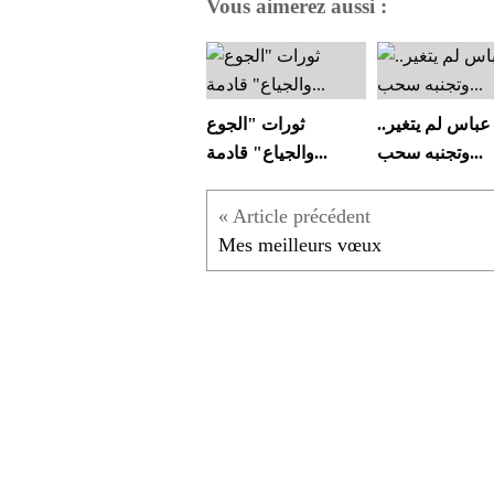
Vous aimerez aussi :
عباس لم يتغير..
ثورات "الجوع
وتجنبه سحب...
والجياع" قادمة...
Mes meilleurs vœux