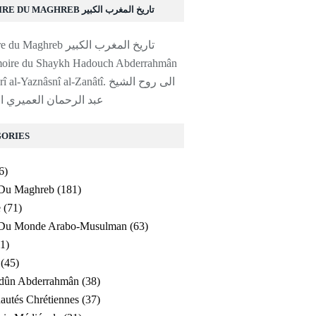
HISTOIRE DU MAGHREB تاريخ المغرب الكبير
moire du Shaykh Hadouch Abderrahmân
l-Yaznâsnî al-Zanâtî. الى روح الشيخ
عبد الرحمان العميري ا
ORIES
6)
 Du Maghreb
(181)
e
(71)
e Du Monde Arabo-Musulman
(63)
1)
(45)
ldûn Abderrahmân
(38)
utés Chrétiennes
(37)