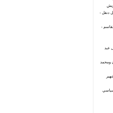
ويش
مل دنقل
القاسم
 عبد
ن ومحمد
هير
لسياسي