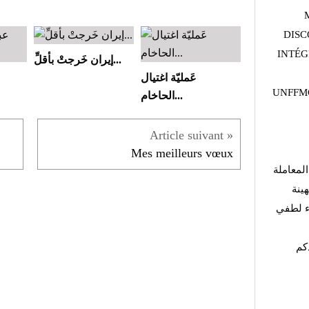
DISC
INTÉG
إيران خَرجتْ بأقلِّ...
عَمليّة اغتيال
UNFFMG
الحاخام...
Mes meilleurs vœux
لمعاملة
هينة
اء لطفي
كم