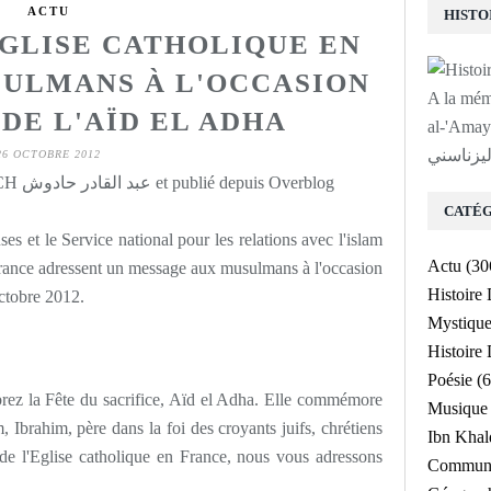
ACTU
EGLISE CATHOLIQUE EN
ULMANS À L'OCCASION
A la mé
 DE L'AÏD EL ADHA
al-'Amayrî a
ليزناسني
26 OCTOBRE 2012
Rédigé par Abdelkader HADOUCH عبد القادر حادوش et publié depuis Overblog
CATÉG
ses et le Service national pour les relations avec l'islam
Actu
(30
rance adressent un message aux musulmans à l'occasion
Histoire
octobre 2012.
Mystiqu
Histoir
Poésie
(6
rez la Fête du sacrifice, Aïd el Adha. Elle commémore
Musique
Ibrahim, père dans la foi des croyants juifs, chrétiens
Ibn Kha
de l'Eglise catholique en France, nous vous adressons
Communa