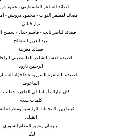
قصائد للشاعر الفلسطيني محمود در
قصائد لمظفر النواب - محمود درويش - أ -
نزار قباني
قصائد لناصر ثابت - قاسم حداد - سميح  -
عبد العزيز المقالح
قصائد مغربية
قصيدة قدس للشاعر الفلسطيني الراحل
الرحمن بارود
قصيدة للشاعرة السورية غادا فؤاد السما
الماعوظ
كان لباراك أوباما في القاهرة خطاب ش
كلمات سلام
كينيا بين الإنتخابات الرئاسية ومطرقة ا
القبلي
ليبرمان وتغيير النظام السوري
ليكن