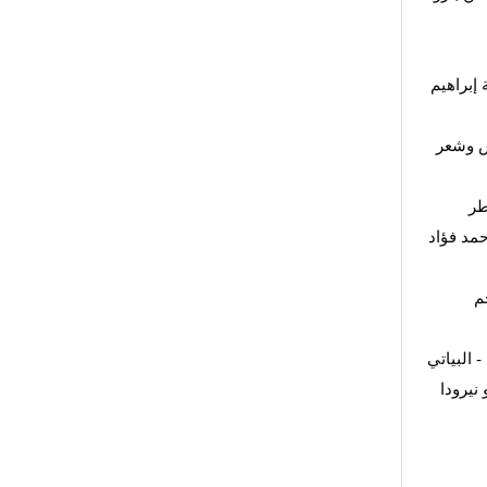
 إبراهيم
ش وشعر
طر
مد فؤاد
م
 البياتي
- رودا