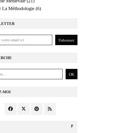
ie Médiévale
(21)
r La Méthodologie
(6)
LETTER
ERCHE
Z-MOI
PAGES DIVERS