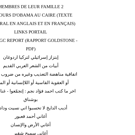
MEMBRES DE LEUR FAMILLE 2
OURS D'OBAMA AU CAIRE (TEXTE
RAL EN ANGLAIS ET EN FRANÇAIS)
LINKS PORTAIL
C REPORT (RAPPORT GOLDSTONE -
PDF)
إبتزاز إسرائيلي لتركيا اردوغان
أبيات من الشعر العربي القديم
اتفاقية مناهضة التعذيب وغيره من ضروب ا
أو العقوبة القاسية أو اللاإنسانية أو الم
اخر ما كتب احمد فؤاد نجم : إتجمّعوا - غن
بوشناق
أديب الدايخ لا تحسبوا اني نسيت وداد
أغاني أحمد قعبور
أغاني الأرض والإنسان
أغاني سميح شقير