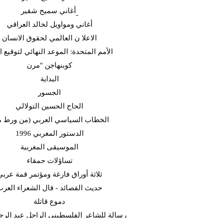
أغاني سميح شقير-
أغاني ومواويل لخالد العراقي
الاعلا ن العالمي لحقوق الانسان
الأمم المتحدة: الموعد النهائي لتوقيع ا
كوبنهاجن "مرن
البداية
الجسور
الحاج الحسين التولالي
الخطاب السياسي العربي (من ورط م
الدستور المغربي 1996
الموسيقى المغربية
تساؤلات حمقاء
ثلاثة أوراق فارغة ومؤتمر قمة عربي
حديث القصائد - قال الشعراء العر
دموع قاتلة
رسالة للشاعر الفلسطيني الراحل عبد الرح