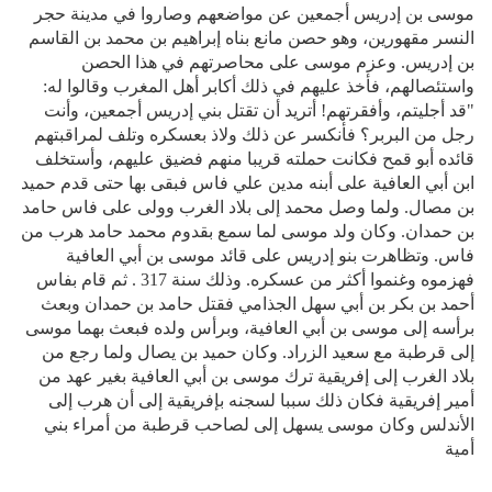
موسى بن إدريس أجمعين عن مواضعهم وصاروا في مدينة حجر
النسر مقهورين، وهو حصن مانع بناه إبراهيم بن محمد بن القاسم
بن إدريس. وعزم موسى على محاصرتهم في هذا الحصن
واستئصالهم، فأخذ عليهم في ذلك أكابر أهل المغرب وقالوا له:
"قد أجليتم، وأفقرتهم! أتريد أن تقتل بني إدريس أجمعين، وأنت
رجل من البربر؟ فأنكسر عن ذلك ولاذ بعسكره وتلف لمراقبتهم
قائده أبو قمح فكانت حملته قريبا منهم فضيق عليهم، وأستخلف
ابن أبي العافية على أبنه مدين علي فاس فبقى بها حتى قدم حميد
بن مصال. ولما وصل محمد إلى بلاد الغرب وولى على فاس حامد
بن حمدان. وكان ولد موسى لما سمع بقدوم محمد حامد هرب من
فاس. وتظاهرت بنو إدريس على قائد موسى بن أبي العافية
فهزموه وغنموا أكثر من عسكره. وذلك سنة 317 . ثم قام بفاس
أحمد بن بكر بن أبي سهل الجذامي فقتل حامد بن حمدان وبعث
برأسه إلى موسى بن أبي العافية، وبرأس ولده فبعث بهما موسى
إلى قرطبة مع سعيد الزراد. وكان حميد بن يصال ولما رجع من
بلاد الغرب إلى إفريقية ترك موسى بن أبي العافية بغير عهد من
أمير إفريقية فكان ذلك سببا لسجنه بإفريقية إلى أن هرب إلى
الأندلس وكان موسى يسهل إلى لصاحب قرطبة من أمراء بني
أمية