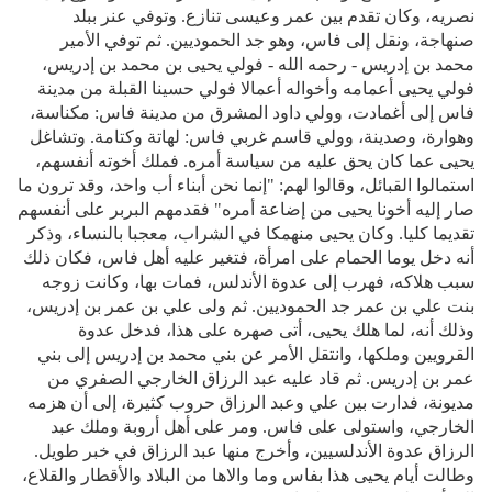
نصريه، وكان تقدم بين عمر وعيسى تنازع. وتوفي عنر ببلد
صنهاجة، ونقل إلى فاس، وهو جد الحموديين. ثم توفي الأمير
محمد بن إدريس - رحمه الله - فولي يحيى بن محمد بن إدريس،
فولي يحيى أعمامه وأخواله أعمالا فولي حسينا القبلة من مدينة
فاس إلى أغمادت، وولي داود المشرق من مدينة فاس: مكناسة،
وهوارة، وصدينة، وولي قاسم غربي فاس: لهاتة وكتامة. وتشاغل
يحيى عما كان يحق عليه من سياسة أمره. فملك أخوته أنفسهم،
استمالوا القبائل، وقالوا لهم: "إنما نحن أبناء أب واحد، وقد ترون ما
صار إليه أخونا يحيى من إضاعة أمره" فقدمهم البربر على أنفسهم
تقديما كليا. وكان يحيى منهمكا في الشراب، معجبا بالنساء، وذكر
أنه دخل يوما الحمام على امرأة، فتغير عليه أهل فاس، فكان ذلك
سبب هلاكه، فهرب إلى عدوة الأندلس، فمات بها، وكانت زوجه
بنت علي بن عمر جد الحموديين. ثم ولى علي بن عمر بن إدريس،
وذلك أنه، لما هلك يحيى، أتى صهره على هذا، فدخل عدوة
القرويين وملكها، وانتقل الأمر عن بني محمد بن إدريس إلى بني
عمر بن إدريس. ثم قاد عليه عبد الرزاق الخارجي الصفري من
مديونة، فدارت بين علي وعبد الرزاق حروب كثيرة، إلى أن هزمه
الخارجي، واستولى على فاس. ومر على أهل أروبة وملك عبد
الرزاق عدوة الأندلسيين، وأخرج منها عبد الرزاق في خبر طويل.
وطالت أيام يحيى هذا بفاس وما والاها من البلاد والأقطار والقلاع،