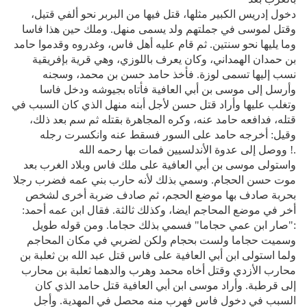
دخول إدريس الكبير مثلها، قتل فيها من البربر نحو ألفي قتيل،
وقتل لموسى في جملتهم ولد يسمى منهل. وملك حين هذا فاسا
وما يليها نحو سنتين. ثم قام عليه أهل فاس، وغدروه وقدموا حامد
بن حمدان الهمداني، وكان يعرف باللوزي، وهي قرية بإفريقية
نسب إليها تسمى لوزة. فأخذ حامد حسن بن محمد، وسجنه
وأرسل إلى موسى بن أبي العافية فأتاه بجيوشه ودخل فاسا
وتغلب عليها وأراد قتل حسن لأجل أبنه منهل الذي كان السبب في
قتله، فدافعه حامد عنه، وكره المجاهرة بقتله ثم سم بعد ذلك،
وقيل: أخرجه حامد على السور فسقط عنه وانكسرت رجله
ووصل إلى عدوة الأندلسيين فمات بها رحمه الله !.
واستولى موسى بن أبي العافية على ملك فاس وبلاد الغرب بعد
موت حسن الحجام. وسمي بذلك لأنه حارب بني عمه فضرب رجلا
بحربة صادف بها موضع الحجم، ثم صادف ضربة أخرى لشخص
أخر في موضع المحاجم ايضا، وكذلك ثالثة. فقال ابن عمه أحمد:
"صار ابن عمي حجاما" فسمي بذلك حجاما. ومن قوله طويل:
وسميت حجاما ولست بحجام ولكن لضربي في مكان المحاجم
ولما استولى ابن أبي العافية على فاس قتل عبد الله بن ثعلبة بن
محارب الأزدي وقتل أخاه محمد وهرب والدهما ثعلبة بن محارب
إلى قرطبة. وأراد موسى ابن أبي العافية قتل حامد الذي كان
السبب في دخول فاس فهرب منه محصل في المهدية. وأجل