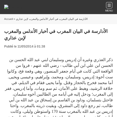
MENU
» الأدارسة في البيان المغرب في أخبار الأندلس والمغرب لإبن عذاري
Accueil
الأدارسة في البيان المغرب في أخبار الأندلس والمغرب
لإبن عذاري
Publié le 11/05/2014 à 01:38
ذكر العذري وغيره أن إدريس وسليمان ابني عبد الله الحسن بن
الحسن ابن علي ابن أبي طالب - رضي الله عنهم - فروا من
الواقعة التي كانت في أيام جعفر المنصور، وهي وقعة فخ، وكانوا
ست أخوة: إدريس، وسليمان، ومحمد، وإبراهيم، وعيسى ويحيى.
أما محمد فخرج بالحجاز وقتل. وأما يحيى فقام في الديلم، في
خلافة الرشيد، وهبط على الأمان، ثم سم ومات. وأما إدريس، ففر
إلى المغرب؛ ودخل إليه في أيامه من الطالبين أخوه سليمان،
فاحتل بتسلمان، وداود بن القاسم بن إسحاق بن عبد الله بن أبي
طالب، ثم رجع داود إلى المشرق، وبقيت ذريته بالمغرب. واحتا
إدريس بن عبد الله بالمغرب سنة 170 واستوطن وليلى، وكانت