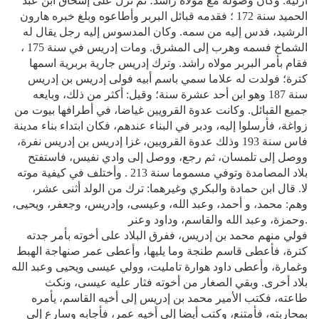
أزلية. وكان وصوله مع مولاه راشد؛ ثم نزل على إسحاق ابن عبد
الحميد سنة 172 ؛ فقدمه قبائل البربر وأطاعوه وبلغ خبره هارون
الرشيد، فدس إليه من سمه. وكان المدسوس إليه رجل يقال له
الشماخ فسمه وهرب إلى المشرق. ومات إدريس في سنة 175 ،
فقام بأمر البربر مولاه راشد. وترك إدريس جارية بربرية اسمها
كترة؛ فولدت له علاما سمي باسم أبيه فولى إدريس بن إدريس
سنة 187 وهو ابن أحد عشرة سنة؛ وقيل: أكثر من ذلك، وبايعه
جميع القبائل. وكانت عدوة القرويين غياضا، في أطرافها بيوت من
زواغة، فأرسلوا إليه، ودبر في البناء عندهم، فكان ابتداء بناء مدينة
فاس سنة 193 وذلك عدوة القرويين، غزا إدريس بن إدريس نفرة،
ووصل إلى تلمسان، ثم رجع، ووصل إلى وادي نفيس، فاستفتح
بلاد المصامدة وتوفي مسموما سنة 213 . وأختلف في كيفية موته
لا. قال ابن حمادة والبكري وغيرهما: ترك من الولد أثنى عشر،
وهم: محمد، و أحمد، وعبد الله، وعيسى، وإدريس، وجعفر، ويحيى،
وحمزة، وعبد الله والقاسم، وداود وعنر.
فولي منهم محمد بن إدريس، ففرق البلاد على أخوته بأمر جدته
كترة، فأعطى قاسم طنجة وما يليها، وأعطى عمر صنهاجة الهبط
وغمارة، وأعطى داود هوارة تامليت، وولي عيسى ويحيى وعبد الله
بلاد أخرى. وبقي الصغار من أخوته فثار عليه عيسى، ونكث
طاعته، فكتب الأمير محمد بن إدريس إلى أخيه القاسم، يأمره
بمحاربته، فأمتنع، وكتب أيضا إلى أخيه عمر، فأجابه وسارع إلى