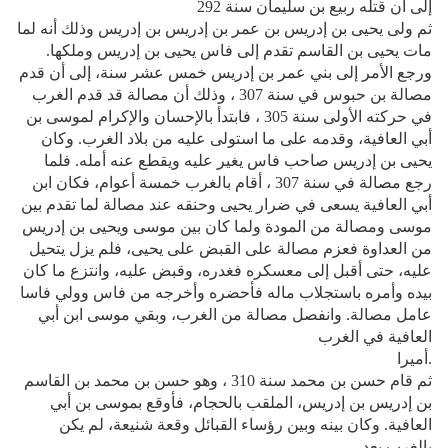
إلى أن قتله ربيع بن سليمان سنة 292
ثم ولى يحيى بن إدريس بن عمر بن إدريس بن إدريس وذلك أنه لما
مات يحيى بن القاسم تقدم إلى فاس يحيى بن إدريس وملكها.
ورجع الأمر إلى بني عمر بن إدريس خمس عشر سنة، إلى أن قدم
مصالة بن حبوس في سنة 307 ، وذلك أن مصالة قد قدم الغرب
في حركته الأولى سنة 305 ، فابتدأ بالإحسان والإكرام لموسى بن
أبي العافية، وقدمه على ما استولى عليه من بلاد الغرب. وكان
يحيى بن إدريس صاحب فاس يغير عليه ويقطع عنه أمله. فلما
رجع مصالة في سنة 307 ، أقام بالغرب خمسة أعوام، فكان ابن
أبي العافية يسعى في ضرار يحيى وحنقه عند مصالة لما تقدم بين
موسى ومصالة من المودة ولما كان بين موسى ويحيى بن إدريس
من العداوة فعزم مصالة على القبض على يحيى، فلم يزل يتحيل
عليه، حتى أقبل إلى معسكره فغدره، وقبض عليه، وانتزع ما كان
بيده وأمره باستجلاب ماله فأحضره وأخرجه من فاس وولي فاسا
عامل مصالة. وانفصل مصالة من الغرب، وبقي موسى ابن أبي
العافية في الغرب
أميرا.
ثم قام حسن بن محمد سنة 310 ، وهو حسن بن محمد بن القاسم
بن إدريس بن إدريس، الملقب بالحجام، فأوقع بموسى بن أبي
العافية. وكان بينه وبين رؤساء القبائل وقعة شنيعة، لم يكن
بالغرب بعد