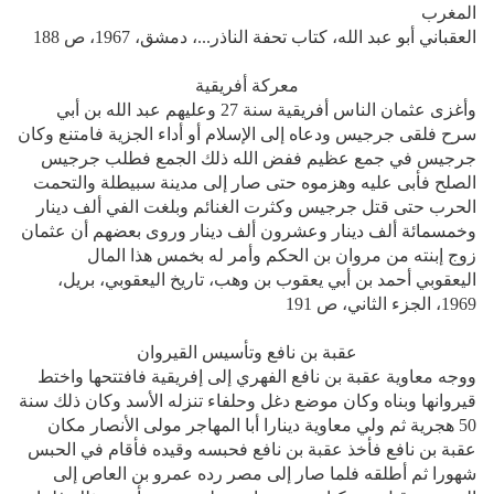
المغرب
العقباني أبو عبد الله، كتاب تحفة الناذر...، دمشق، 1967، ص 188
معركة أفريقية
وأغزى عثمان الناس أفريقية سنة 27 وعليهم عبد الله بن أبي
سرح فلقى جرجيس ودعاه إلى الإسلام أو أداء الجزية فامتنع وكان
جرجيس في جمع عظيم ففض الله ذلك الجمع فطلب جرجيس
الصلح فأبى عليه وهزموه حتى صار إلى مدينة سبيطلة والتحمت
الحرب حتى قتل جرجيس وكثرت الغنائم وبلغت الفي ألف دينار
وخمسمائة ألف دينار وعشرون ألف دينار وروى بعضهم أن عثمان
زوج إبنته من مروان بن الحكم وأمر له بخمس هذا المال
اليعقوبي أحمد بن أبي يعقوب بن وهب، تاريخ اليعقوبي، بريل،
1969، الجزء الثاني، ص 191
عقبة بن نافع وتأسيس القيروان
ووجه معاوية عقبة بن نافع الفهري إلى إفريقية فافتتحها واختط
قيروانها وبناه وكان موضع دغل وحلفاء تنزله الأسد وكان ذلك سنة
50 هجرية ثم ولي معاوية دينارا أبا المهاجر مولى الأنصار مكان
عقبة بن نافع فأخذ عقبة بن نافع فحبسه وقيده فأقام في الحبس
شهورا ثم أطلقه فلما صار إلى مصر رده عمرو بن العاص إلى