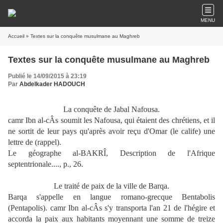
MENU
Accueil
» Textes sur la conquête musulmane au Maghreb
Textes sur la conquête musulmane au Maghreb
Publié le 14/09/2015 à 23:19
Par
Abdelkader HADOUCH
La conquête de Jabal Nafousa.
camr Ibn al-cÂs soumit les Nafousa, qui étaient des chrétiens, et il
ne sortit de leur pays qu'après avoir reçu d'Omar (le calife) une
lettre de (rappel).
Le géographe al-BAKRÎ, Description de l'Afrique
septentrionale...., p., 26.
Le traité de paix de la ville de Barqa.
Barqa s'appelle en langue romano-grecque Bentabolis
(Pentapolis). camr Ibn al-cÂs s'y transporta l'an 21 de l'hégire et
accorda la paix aux habitants moyennant une somme de treize