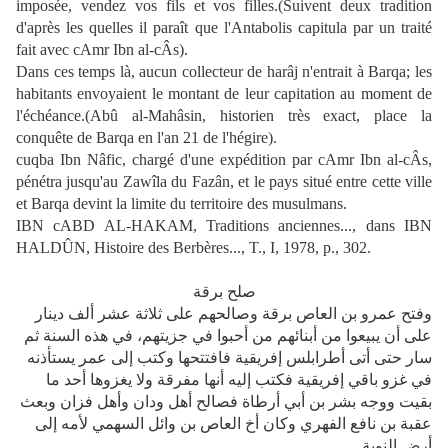
imposée, vendez vos fils et vos filles.(Suivent deux tradition
d'après les quelles il paraît que l'Antabolis capitula par un traité
fait avec cAmr Ibn al-cÂs).
Dans ces temps là, aucun collecteur de harâj n'entrait à Barqa; les
habitants envoyaient le montant de leur capitation au moment de
l'échéance.(Abû al-Mahâsin, historien très exact, place la
conquête de Barqa en l'an 21 de l'hégire).
cuqba Ibn Nâfic, chargé d'une expédition par cAmr Ibn al-cÂs,
pénétra jusqu'au Zawîla du Fazân, et le pays situé entre cette ville
et Barqa devint la limite du territoire des musulmans.
IBN cABD AL-HAKAM, Traditions anciennes..., dans IBN
HALDÛN, Histoire des Berbères..., T., I, 1978, p., 302.
صلح برقة
وفتح عمرو بن العاص برقة وصالحهم على ثلاثة عشر ألف دينار
على أن يبيعوا من أبنائهم من أحبوا في جزيتهم، في هذه السنة ثم
سار حتى أتى أطرابلس إفريقية فافتتحها وكتب إلى عمر يستأذنه
في غزو باقي إفريقية فكتب إليه أنها مفرقة ولا يغزوها أحد ما
بقيت ووجه بشر بن أبي أرطاة فصالح أهل ودان وأهل فزان وبعث
عقبة بن نافع الفهري وكان أخ العاص بن وائل السهمي لأمه إلى
أرض النوبة