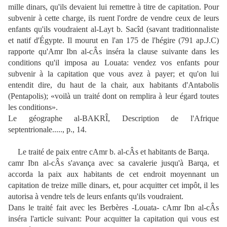
mille dinars, qu'ils devaient lui remettre à titre de capitation. Pour
subvenir à cette charge, ils ruent l'ordre de vendre ceux de leurs
enfants qu'ils voudraient al-Layt b. Sacîd (savant traditionnaliste
et natif d'Égypte. Il mourut en l'an 175 de l'hégire (791 ap.J.C)
rapporte qu'Amr Ibn al-cÂs inséra la clause suivante dans les
conditions qu'il imposa au Louata: vendez vos enfants pour
subvenir à la capitation que vous avez à payer; et qu'on lui
entendit dire, du haut de la chair, aux habitants d'Antabolis
(Pentapolis); «voilà un traité dont on remplira à leur égard toutes
les conditions».
Le géographe al-BAKRÎ, Description de l'Afrique
septentrionale....., p., 14.
Le traité de paix entre cAmr b. al-cÂs et habitants de Barqa.
camr Ibn al-cÂs s'avança avec sa cavalerie jusqu'à Barqa, et
accorda la paix aux habitants de cet endroit moyennant un
capitation de treize mille dinars, et, pour acquitter cet impôt, il les
autorisa à vendre tels de leurs enfants qu'ils voudraient.
Dans le traité fait avec les Berbères -Louata- cAmr Ibn al-cÂs
inséra l'article suivant: Pour acquitter la capitation qui vous est