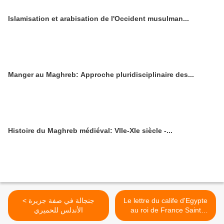
Islamisation et arabisation de l'Occident musulman...
Manger au Maghreb: Approche pluridisciplinaire des...
Histoire du Maghreb médiéval: VIIe-XIe siècle -...
< جنجالة في صفة جزيرة
Le lettre du calife d'Egypte
الأندلس للحميري
au roi de France Saint
Louis délivré par le poéte