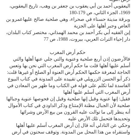
اليعقوبي أحمد بن أبي يعقوب بن جعفر بن وهب، تاريخ اليعقوبي،
1969، الجزء الثاني، ص 179-180
وبرقة مدينة حسناء في صحراء، وهي صلحية صالح عليهاعمرو بن
العاص وجبر أهلها على الجزية
إبن الفقيه أبي بكر أحمد بن محمد الهمذاني، مختصر كتاب البلدان،
دار إحياء التراث العربي، بيروت، 1988، ص 77
حكم أرض المغرب
فالأرضون إذن أربع صلحية وعنوية والتي جلي عنها أهلها والتي
أسلم عليها أهلها قلت ما حكم أرض المغرب التي نحن بها وتعس
الحاجة لمعرفة حكمها الحكم أرض العنوة أو الصلح أو غيرها قلت:
ذكر أبو الحسن الزرويلي في تقييده على المدونة في كتاب البيوع
الفاسدة لما تكلم على قوله في الكتاب وما ظهر من المعادن في
أرض المغرب التي أسلم عليها أهلها
فقيل: إنها عنوية وقيل إنها صلحية وقيل إن فحوصها عنوية وجبالها
صلحية لأن الجبال مظنة الإمتناع وذكر الداودي في كتاب الأموال
أنه ينظر إلى ما توالت عليه القرون من بيع الأرض وشرائها
وتحديدها فتحمل تلك الأرض عليه
وحكي عن التادلي أنه قال إن أرض المغرب أسلم عليها أهلها
واستقراه من هذا المحل من المدونة. وتوقف سحنون في أرض