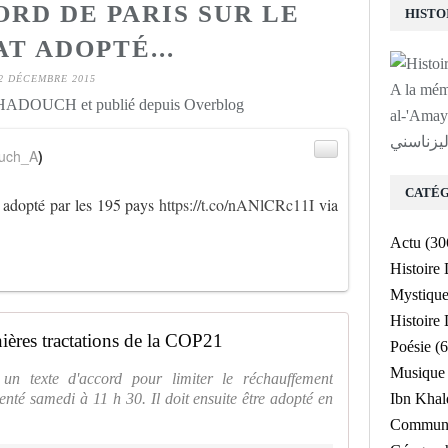
ORD DE PARIS SUR LE
T ADOPTÉ...
2 DÉCEMBRE 2015
A la mé
 HADOUCH et publié depuis Overblog
al-'Amayrî a
ليزناسني
uch_A
)
CATÉG
t adopté par les 195 pays
https://t.co/nANlCRc11I
via
Actu
(30
Histoire
Mystiqu
Histoir
rnières tractations de la COP21
Poésie
(6
Musique
 un texte d'accord pour limiter le réchauffement
nté samedi à 11 h 30. Il doit ensuite être adopté en
Ibn Kha
Communa