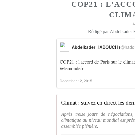
COP21 : L'ACC
CLIMA
1
Rédigé par Abdelkader
Abdelkader HADOUCH (
@hado
COP21 : l'accord de Paris sur le clima
@lemondefr
December 12, 2015
Climat : suivez en direct les de
Après treize jours de négociations,
climatique au niveau mondial est prése
assemblée plénière.