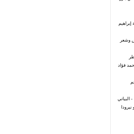
 إبراهيم
ش وشعر
طر
مد فؤاد
م
 البياتي
- رودا