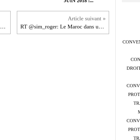
JUIN 2018 :...
Les 10 meilleures citations de Fatima Mernissi qui...
RT @sim_roger: Le Maroc dans une grande opération...
CONVEN
CON
DROIT
CONV
PROT
TR
CONV
PROT
TR