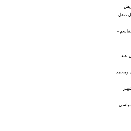
ويش
مل دنقل
القاسم
 عبد
ن ومحمد
هير
لسياسي