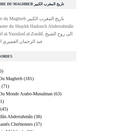
HISTOIRE DU MAGHREB تاريخ المغرب الكبير
moire du Shaykh Hadouch Abderrahmân
l-Yaznâsnî al-Zanâtî. الى روح الشيخ
عبد الرحمان العميري ا
ORIES
6)
 Du Maghreb
(181)
e
(71)
e Du Monde Arabo-Musulman
(63)
1)
(45)
ldûn Abderrahmân
(38)
utés Chrétiennes
(37)