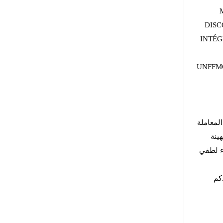
DISC
INTÉG
UNFFMG
لمعاملة
هينة
اء لطفي
كم