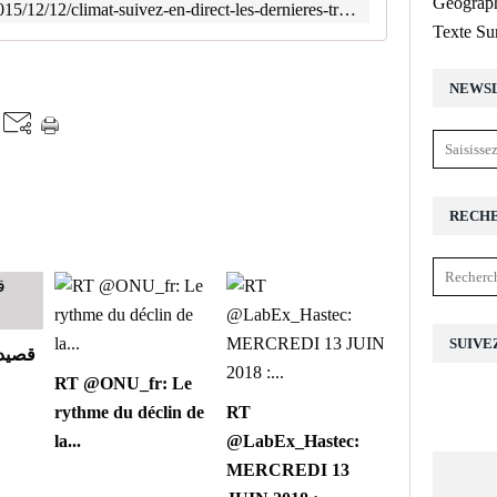
Géograph
http://www.lemonde.fr/planete/live/2015/12/12/climat-suivez-en-direct-les-dernieres-tractations-de-la-cop21_4830506_3244.html
Texte Su
NEWS
RECH
SUIVE
قصيدة
RT @ONU_fr: Le
rythme du déclin de
RT
la...
@LabEx_Hastec:
MERCREDI 13