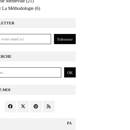
ie Médiévale
(21)
r La Méthodologie
(6)
LETTER
ERCHE
Z-MOI
PAGES DIVERS