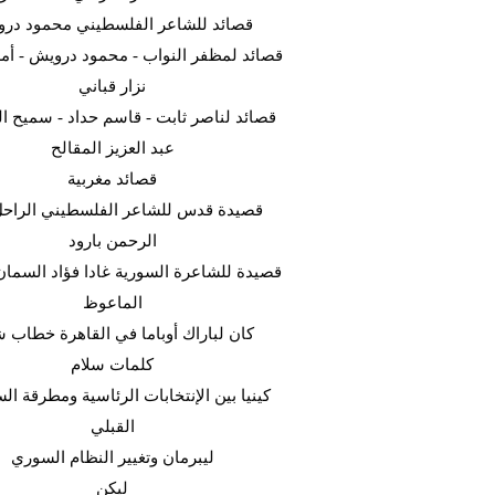
قصائد للشاعر الفلسطيني محمود در
قصائد لمظفر النواب - محمود درويش - أ -
نزار قباني
قصائد لناصر ثابت - قاسم حداد - سميح  -
عبد العزيز المقالح
قصائد مغربية
قصيدة قدس للشاعر الفلسطيني الراحل
الرحمن بارود
قصيدة للشاعرة السورية غادا فؤاد السما
الماعوظ
كان لباراك أوباما في القاهرة خطاب ش
كلمات سلام
كينيا بين الإنتخابات الرئاسية ومطرقة ا
القبلي
ليبرمان وتغيير النظام السوري
ليكن