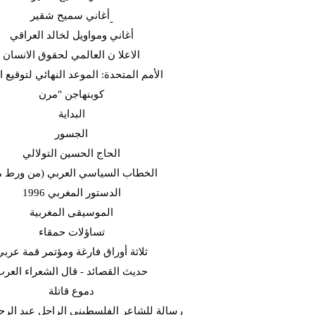
أغاني سميح شقير-
أغاني ومواويل لخالد العراقي
الاعلا ن العالمي لحقوق الانسان
الأمم المتحدة: الموعد النهائي لتوقيع ا
كوبنهاجن "مرن
البداية
الجسور
الحاج الحسين التولالي
الخطاب السياسي العربي (من ورط م
الدستور المغربي 1996
الموسيقى المغربية
تساؤلات حمقاء
ثلاثة أوراق فارغة ومؤتمر قمة عربي
حديث القصائد - قال الشعراء العر
دموع قاتلة
رسالة للشاعر الفلسطيني الراحل عبد الرح