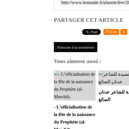
PARTAGER CET ARTICLE
Repost
0
S'inscrire à la newsletter
Vous aimerez aussi :
 للشاعر عدنان
الصائغ
- L’officialisation de
la fête de la naissance
du Prophète (al-