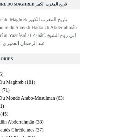
HISTOIRE DU MAGHREB تاريخ المغرب الكبير
moire du Shaykh Hadouch Abderrahmân
al-'Amayrî al-Yaznâsnî al-Zanâtî. ا
عبد الرحمان العميري ا
ORIES
6)
 Du Maghreb
(181)
e
(71)
e Du Monde Arabo-Musulman
(63)
1)
(45)
ldûn Abderrahmân
(38)
utés Chrétiennes
(37)