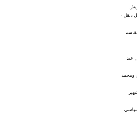
ويش
 دنقل -
قاسم -
 عبد
ن ومحمد
هير
لسياسي