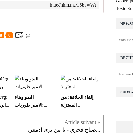
Géograph
http://hkm.ma/1SbvwWt
Texte Su
NEWS
st
0
RECH
SUIVE
إلغاء الخلافة: من
البدو وبناء
rg:
المعتزلة...
الامبراطوريات:...
ابن سينا يروي قصة...
صباح فخري - يا من يرى ادمعي...