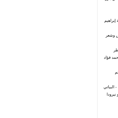
 إبراهيم
ش وشعر
طر
مد فؤاد
م
 البياتي
نيرودا