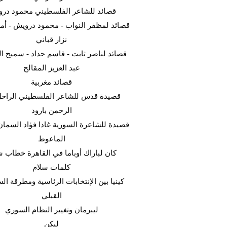
قصائد للشاعر الفلسطيني محمود در
قصائد لمظفر النواب - محمود درويش - أمل
نزار قباني
قصائد لناصر ثابت - قاسم حداد - سميح ال
عبد العزيز المقالح
قصائد مغربية
قصيدة قدس للشاعر الفلسطيني الراحل
الرحمن بارود
قصيدة للشاعرة السورية غادا فؤاد السما
الماعوظ
كان لباراك أوباما في القاهرة خطاب ش
كلمات سلام
كينيا بين الإنتخابات الرئاسية ومطرقة ا
القبلي
ليبرمان وتغيير النظام السوري
ليكن