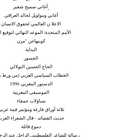
أغاني سميح شقير-
أغاني ومواويل لخالد العراقي
الاعلا ن العالمي لحقوق الانسان
الأمم المتحدة: الموعد النهائي لتوقيع ا
كوبنهاجن "مرن
البداية
الجسور
الحاج الحسين التولالي
(الخطاب السياسي العربي (من ورط 
الدستور المغربي 1996
الموسيقى المغربية
تساؤلات حمقاء
ثلاثة أوراق فارغة ومؤتمر قمة عربي
حديث القصائد - قال الشعراء العر
دموع قاتلة
رسالة للشاعر الفلسطيني الراحل عبد الرح