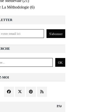
ie Médiévale
(21)
r La Méthodologie
(6)
LETTER
ERCHE
Z-MOI
PAGES DIVERS