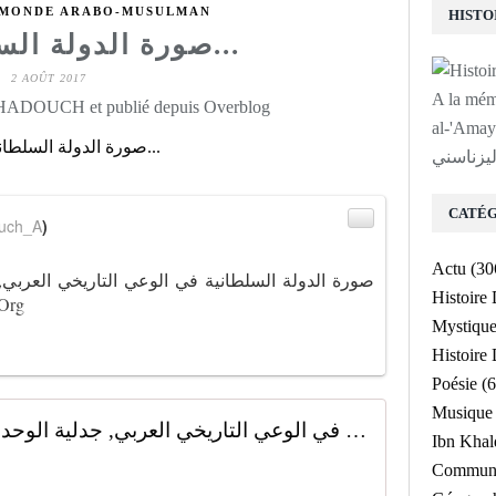
 MONDE ARABO-MUSULMAN
صورة الدولة السلطانية في...
2 AOÛT 2017
A la mé
 HADOUCH et publié depuis Overblog
لى روح الشيخ
ليزناسني
CATÉG
uch_A
)
Actu
(30
صورة الدولة السلطانية في الوعي التاريخي العربي, 
Histoire
Org
Mystiqu
Histoir
Poésie
(6
Musique
صورة الدولة السلطانية في الوعي التاريخي العربي, جدلية الوحدة والتعدد - وجيه كوثراني - حكمة
Ibn Kha
Communa