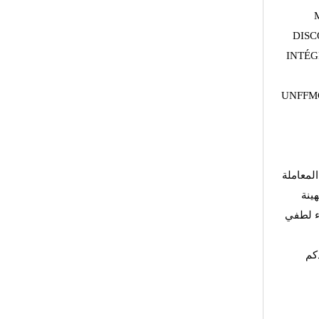
DISC
INTÉG
UNFFMG
لمعاملة
هينة
اء لطفي
كم