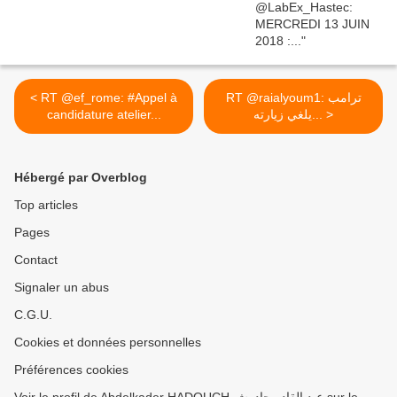
< RT @ef_rome: #Appel à
RT @raialyoum1: ترامب
candidature atelier...
يلغي زيارته... >
Hébergé par Overblog
Top articles
Pages
Contact
Signaler un abus
C.G.U.
Cookies et données personnelles
Préférences cookies