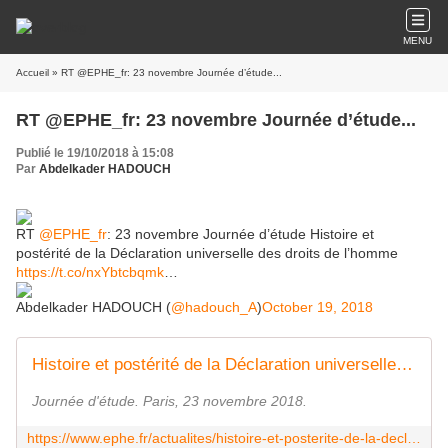
MENU
Accueil
» RT @EPHE_fr: 23 novembre Journée d’étude...
RT @EPHE_fr: 23 novembre Journée d’étude...
Publié le 19/10/2018 à 15:08
Par
Abdelkader HADOUCH
RT
@EPHE_fr
: 23 novembre Journée d’étude Histoire et
postérité de la Déclaration universelle des droits de l’homme
https://t.co/nxYbtcbqmk
…
Abdelkader HADOUCH (
@hadouch_A
)
October 19, 2018
Histoire et postérité de la Déclaration universelle des droits de l'homme | École Pratique des Hautes Études
Journée d'étude. Paris, 23 novembre 2018.
https://www.ephe.fr/actualites/histoire-et-posterite-de-la-declaration-universelle-des-droits-de-l-homme