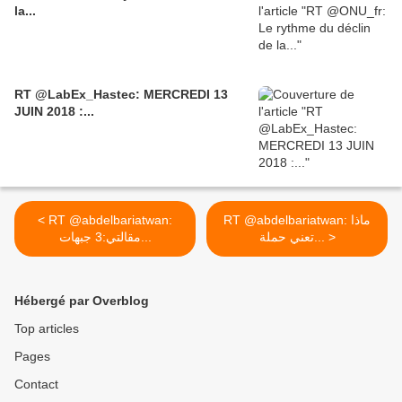
la...
RT @LabEx_Hastec: MERCREDI 13
JUIN 2018 :...
< RT @abdelbariatwan:
RT @abdelbariatwan: ماذا
تعني حملة... >
مقالتي:3 جبهات...
Hébergé par Overblog
Top articles
Pages
Contact