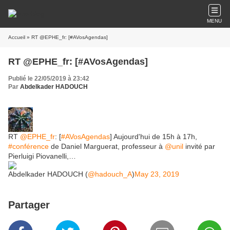
MENU
Accueil
» RT @EPHE_fr: [#AVosAgendas]
RT @EPHE_fr: [#AVosAgendas]
Publié le 22/05/2019 à 23:42
Par
Abdelkader HADOUCH
RT
@EPHE_fr
: [
#AVosAgendas
] Aujourd'hui de 15h à 17h,
#conférence
de Daniel Marguerat, professeur à
@unil
invité par
Pierluigi Piovanelli,…
Abdelkader HADOUCH (
@hadouch_A
)
May 23, 2019
Partager