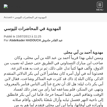
MENU
» المهدوية في المحاضرات لليوسي
Accueil
المهدوية في المحاضرات لليوسي
Publié le 15/07/2013 à 11:25
Abdelkader HADOUCH عبد القادر حادوش
Par
مهدوية أحمد بن أبي محلى
وممن ابتلي بهذا قريباً أحمد بن عبد الله بن أبي محلى، وكان
صاحب ابن مبارك التستاوتي في الطريق حتى حصل له نصيب من
الذوق، وألف فيها كتباً تدل على ذلك، ثم نزعت به هذه النزعة،
فحدثونا أنه في أول أمره كان معاشراً لابن أبي بكر الدلائي المتقدم
الذكر، وكان البلد إذ ذاك قد كثرت فيه المناكر وشاعت، فقال لابن
أبي بكر ذات ليلة: هل لك أن تخرج غداً إلى الناس فتأمر بالمعروف
وتنهى عن المنكر، فلم يساعفه لما رأى من تعذر ذلك لفساد
الوقت وتفاقم الشر، فلما أصبحا خرجا، فأما ابن أبي بكر فانطلق
إلى ناحية النهر فغسل ثيابه وأزال شَعَثَهُ بالحلق، وأقام صلاته
وأوراده في أوقاتها، وأما ابن أبي محلى فتقدم لما هم به من