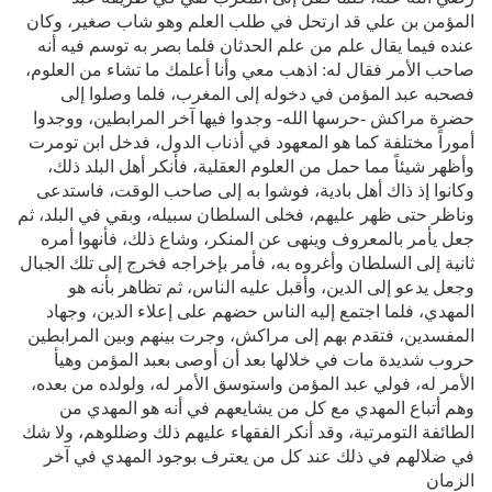
المؤمن بن علي قد ارتحل في طلب العلم وهو شاب صغير، وكان
عنده فيما يقال علم من علم الحدثان فلما بصر به توسم فيه أنه
صاحب الأمر فقال له: اذهب معي وأنا أعلمك ما تشاء من العلوم،
فصحبه عبد المؤمن في دخوله إلى المغرب، فلما وصلوا إلى
حضرة مراكش -حرسها الله- وجدوا فيها آخر المرابطين، ووجدوا
أموراً مختلفة كما هو المعهود في أذناب الدول، فدخل ابن تومرت
وأظهر شيئاً مما حمل من العلوم العقلية، فأنكر أهل البلد ذلك،
وكانوا إذ ذاك أهل بادية، فوشوا به إلى صاحب الوقت، فاستدعى
وناظر حتى ظهر عليهم، فخلى السلطان سبيله، وبقي في البلد، ثم
جعل يأمر بالمعروف وينهى عن المنكر، وشاع ذلك، فأنهوا أمره
ثانية إلى السلطان وأغروه به، فأمر بإخراجه فخرج إلى تلك الجبال
وجعل يدعو إلى الدين، وأقبل عليه الناس، ثم تظاهر بأنه هو
المهدي، فلما اجتمع إليه الناس حضهم على إعلاء الدين، وجهاد
المفسدين، فتقدم بهم إلى مراكش، وجرت بينهم وبين المرابطين
حروب شديدة مات في خلالها بعد أن أوصى بعبد المؤمن وهيأ
الأمر له، فولي عبد المؤمن واستوسق الأمر له، ولولده من بعده،
وهم أتباع المهدي مع كل من يشايعهم في أنه هو المهدي من
الطائفة التومرتية، وقد أنكر الفقهاء عليهم ذلك وضللوهم، ولا شك
في ضلالهم في ذلك عند كل من يعترف بوجود المهدي في آخر
الزمان