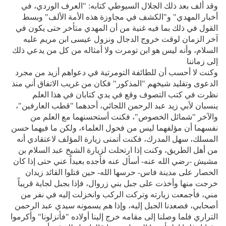
وقد ألف بعد ذلك الجلال السيوطي كتابه: "العرف الوردي، في
أخبار المهدي" و"الكشف في مجاوزة هذه الأمة الألف" وبسط
القول في ذلك بما فيه غنية من أن المهدي متأخر حتى يكون في
آخر الزمان لوقت خروج الدجال ونزول عيسى ابن مريم عليه
السلام، وأنه ليس هو ابن تومرت ولا أمثاله من كل من يدعي ذلك
إلى زماننا
وكنت لا أحسب أن للطائفة التومرتية في دعواهم أزيد من مجرد
الدعوى وتقليد شيخهم "المذكور" فكان من غريب الاتفاق أني منذ
نظرت في كتب التصوف وقع في يدي كتابان في هذا العلم
ينسبان لأبي زيد عبد الرحمن اللجائي، أحدهما "قطب العارفين"،
والآخر "شمائل الخصوص"، فكنت أستحسنهما مع العلم من
نفسهما أن مؤلفهما ليس من فحول العلماء، ولكن ما فيهما حسن
المسلك، سهل المدرك، فكنت أتمنى زيارة المؤلف لاعتقادي أنه
من أهل الطريق، وكنت إذا ارتحلت لزيارة الشيخ عبد السلام بن
مشيش -رضي الله عنه- أسأل عنه فأجده بعيداً عني حتى إذا كان
الحصار على مدينة فاس- حرسها الله- حين قتلوا القائد زيدان
خرجت منها وأخذت على جبل بني زروال، فإذا بجبل لجاية قريباً
مني، فأجمعت زيارته وتركت الركب وانخزلت إليه في نفر من
أصحابي، فصعدنا الجبل إليه، وإذا هم يسمونه سيدي عبد الرحمن
التراري فلما وصلنا إلى مقامه خرج إلينا أولاده "فأنزلونا" وأكرموا