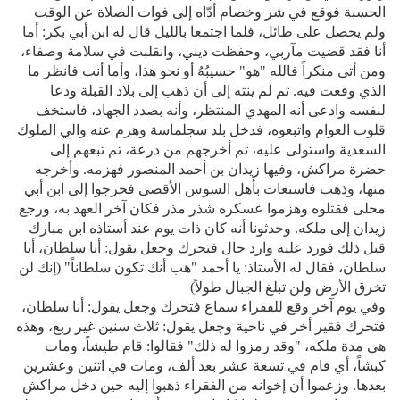
الحسبة فوقع في شر وخصام أدّاه إلى فوات الصلاة عن الوقت
ولم يحصل على طائل، فلما اجتمعا بالليل قال له ابن أبي بكر: أما
أنا فقد قضيت مآربي، وحفظت ديني، وانقلبت في سلامة وصفاء،
ومن أتى منكراً فالله "هو" حسيبُهُ أو نحو هذا، وأما أنت فانظر ما
الذي وقعت فيه. ثم لم ينته إلى أن ذهب إلى بلاد القبلة ودعا
لنفسه وادعى أنه المهدي المنتظر، وأنه بصدد الجهاد، فاستخف
قلوب العوام واتبعوه، فدخل بلد سجلماسة وهزم عنه والي الملوك
السعدية واستولى عليه، ثم أخرجهم من درعة، ثم تبعهم إلى
حضرة مراكش، وفيها زيدان بن أحمد المنصور فهزمه. وأخرجه
منها، وذهب فاستغاث بأهل السوس الأقصى فخرجوا إلى ابن أبي
محلى فقتلوه وهزموا عسكره شذر مذر فكان آخر العهد به، ورجع
زيدان إلى ملكه. وحدثونا أنه كان ذات يوم عند أستاذه ابن مبارك
قبل ذلك فورد عليه وارد حال فتحرك وجعل يقول: أنا سلطان، أنا
سلطان، فقال له الأستاذ: يا أحمد "هب أنك تكون سلطاناً" (إنك لن
تخرق الأرض ولن تبلغ الجبال طولاً)
وفي يوم آخر وقع للفقراء سماع فتحرك وجعل يقول: أنا سلطان،
فتحرك فقير أخر في ناحية وجعل يقول: ثلاث سنين غير ربع، وهذه
هي مدة ملكه، "وقد رمزوا له ذلك" فقالوا: قام طيشاً، ومات
كبشاً، أي قام في تسعة عشر بعد ألف، ومات في اثنين وعشرين
بعدها. وزعموا أن إخوانه من الفقراء ذهبوا إليه حين دخل مراكش