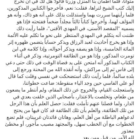
مثوانا، فلما اطمأن بنا المنزل وزرنا قالوا: هل لك في أن نخرج
إليك كتب الشيخ لتراها، فقلت: نعم، فأخرجوا الكتابين المذكورين،
فلما رأيتهما سررت بهما واستدللت بذلك على أنه هو ذاك، وأنه هو
المؤلف لهما، وأخرجوا كتاباً ثالثاً مجلداً ضخماً ففتحته فإذا هو
يسميه "المقصد الأسنى، في المهدي الأقنى"، فلما رأيت ذلك
ظننت أنه يتكلم في المهدي المنتظر على نحو ما تكلم عليه الأئمة
وإذا هو يخرج أحاديث لعبد الرزاق ويذكر حساباً يتضمن ظهوره إثر
المائة الخامسة، وإذا هو يصفه ويذكر أحواله، وإذا كلامه في ابن
تومرت المذكور، وإذا هو من الطائفة التومرتية، وذكر في أثناء
الكتاب المذكور أنه امتحن على يد قضاة الوقت في ذلك حتى دعي
إلى فاس ثم إلى مراكش، وأنه أنقذه الله من المحنة ورجع إلى
بلده سالماً، فلما رأيت ذلك استضحكت في نفسي وقلت كما قال
أبو علي الفاسي حين وجد الياء منقوطة: ضاعت خطواتنا،
واستعجلت القيام، والخروج عن ذلك المقام، ولم أنتظر ما يضعون
من طعام، وتخلصت بالاعتذار، بأصحابي الذين خلفت بعدي في
الدار، ولما فصلنا عنهم تأملت فقلت: حصل العلم بأن هذا الرجل
من تلك الطائفة، والعلم بأن تلك الطائفة قد كان فيها من يحتج
لدعواهم الباطلة من أهل العلم، وهاتان فائدتان غريبتان، فلم تضع
الخطوات مع أن الخطب سهل، والمجتهد مصيب مأجور، أو مخطئ
معذور
لله الأمر من قبل ومن بعد