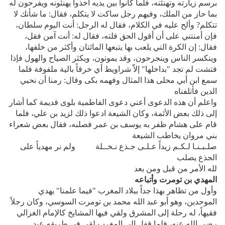
برسم زيارته وتهنئته، فلما كانوا بين يديه أخذوا يهنئونه ويفرحون له
بما حاز من الملك، وفيهم رجل ساكت لا يتكلم، فقال: ما شأنك لا
تتكلم? وألح عليه في الكلام، فقال له الرجل: أنت اليوم سلطان،
فإن أمنتني على أن أقول الحق قلته، فقال له: أنت آمن فقل،
فقال: إن الكرة التي يلعب بها يتبعها المائتان وأكثر من خلفها،
وينكسر الناس وينجرحون، وقد يموتون، ويكثر الصياح والهول فإذا
فتشت لم تجد "بداخلها" إلاّ شراويط أي خرقاً بالية ملفوفة فلما
سمع ابن أبي محلى هذا المثال وفهمه بكى وقال: رمنا أن نحيي
الدين فأتلفناه
واعلم أن هذه الدعوى أعني دعوى الفاطمية بلوى قديمة كما أشار
إلى ذلك بعض الأئمة، وكان الشيعة ادعوا ذلك لزيد بن علي، فلما
قام على هشام ظفر به يوسف بن عمر فصلبه، فقال بعض شعراء
بني مروان يخاطب الشيعة
صلـبـنـا لـكـم زيداً عـلـى جـذع نـخــلة ولم نر مهدياً على
الجذع يصلب
لله الأمر من قبل ومن بعد
المهدي بن تومرت وأتباعه
وأول من تظاهر بهذا جداً ببلاد المغرب "فيما علمنا" يهدي
الموحدين، وهو أبو عبد الله محمد بن تومرت السوسي، وكان رجلاً
فقيهاً، له رحلة إلى المشرق ولقي فيها المشايخ كالإمام الغزالي
رضي الله عنه، فلما قفل إلى المغرب لقي في طريقه عبد