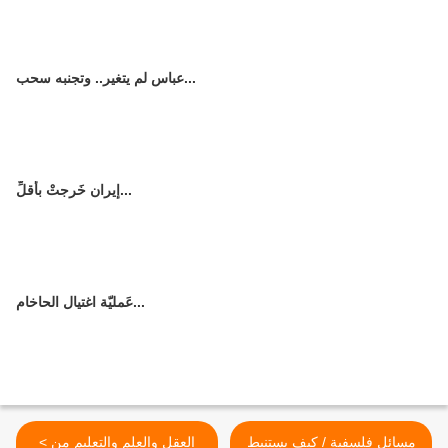
عباس لم يتغير.. وتجنبه سحب...
إيران خَرجتْ بأقلِّ...
عَمليّة اغتيال الحاخام...
مسائل فلسفية / كيف يستنبط
< العقل والعلم والتعليم من