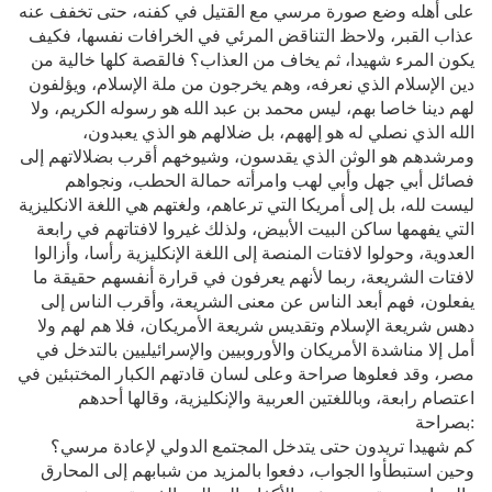
على أهله وضع صورة مرسي مع القتيل في كفنه، حتى تخفف عنه
عذاب القبر، ولاحظ التناقض المرئي في الخرافات نفسها، فكيف
يكون المرء شهيدا، ثم يخاف من العذاب؟ فالقصة كلها خالية من
دين الإسلام الذي نعرفه، وهم يخرجون من ملة الإسلام، ويؤلفون
لهم دينا خاصا بهم، ليس محمد بن عبد الله هو رسوله الكريم، ولا
الله الذي نصلي له هو إلههم، بل ضلالهم هو الذي يعبدون،
ومرشدهم هو الوثن الذي يقدسون، وشيوخهم أقرب بضلالاتهم إلى
فصائل أبي جهل وأبي لهب وامرأته حمالة الحطب، ونجواهم
ليست لله، بل إلى أمريكا التي ترعاهم، ولغتهم هي اللغة الانكليزية
التي يفهمها ساكن البيت الأبيض، ولذلك غيروا لافتاتهم في رابعة
العدوية، وحولوا لافتات المنصة إلى اللغة الإنكليزية رأسا، وأزالوا
لافتات الشريعة، ربما لأنهم يعرفون في قرارة أنفسهم حقيقة ما
يفعلون، فهم أبعد الناس عن معنى الشريعة، وأقرب الناس إلى
دهس شريعة الإسلام وتقديس شريعة الأمريكان، فلا هم لهم ولا
أمل إلا مناشدة الأمريكان والأوروبيين والإسرائيليين بالتدخل في
مصر
،
وقد فعلوها صراحة وعلى لسان قادتهم الكبار المختبئين في
اعتصام رابعة، وباللغتين العربية والإنكليزية، وقالها أحدهم
بصراحة:
كم شهيدا تريدون حتى يتدخل المجتمع الدولي لإعادة مرسي؟
وحين استبطأوا الجواب، دفعوا بالمزيد من شبابهم إلى المحارق