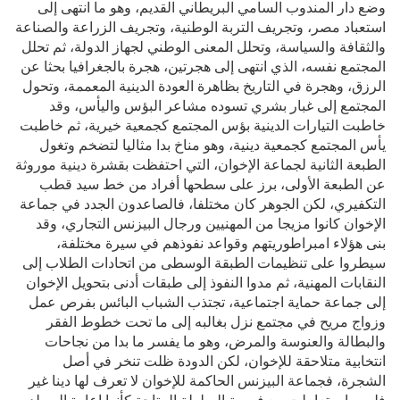
وضع دار المندوب السامي البريطاني القديم، وهو ما انتهى إلى
استعباد مصر، وتجريف التربة الوطنية، وتجريف الزراعة والصناعة
والثقافة والسياسة، وتحلل المعنى الوطني لجهاز الدولة، ثم تحلل
المجتمع نفسه، الذي انتهى إلى هجرتين، هجرة بالجغرافيا بحثا عن
الرزق، وهجرة في التاريخ بظاهرة العودة الدينية المعممة، وتحول
المجتمع إلى غبار بشري تسوده مشاعر البؤس واليأس، وقد
خاطبت التيارات الدينية بؤس المجتمع كجمعية خيرية، ثم خاطبت
يأس المجتمع كجمعية دينية، وهو مناخ بدا مثاليا لتضخم وتغول
الطبعة الثانية لجماعة الإخوان، التي احتفظت بقشرة دينية موروثة
عن الطبعة الأولى، برز على سطحها أفراد من خط سيد قطب
التكفيري، لكن الجوهر كان مختلفا، فالصاعدون الجدد في جماعة
الإخوان كانوا مزيجا من المهنيين ورجال البيزنس التجاري، وقد
بنى هؤلاء امبراطوريتهم وقواعد نفوذهم في سيرة مختلفة،
سيطروا على تنظيمات الطبقة الوسطى من اتحادات الطلاب إلى
النقابات المهنية، ثم مدوا النفوذ إلى طبقات أدنى بتحويل الإخوان
إلى جماعة حماية اجتماعية، تجتذب الشباب البائس بفرص عمل
وزواج مريح في مجتمع نزل بغالبه إلى ما تحت خطوط الفقر
والبطالة والعنوسة والمرض، وهو ما يفسر ما بدا من نجاحات
انتخابية متلاحقة للإخوان، لكن الدودة ظلت تنخر في أصل
الشجرة، فجماعة البيزنس الحاكمة للإخوان لا تعرف لها دينا غير