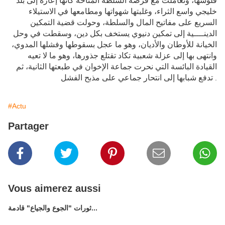
فلوسها، وتعاملت مع فرصة السلطة المتاحة كأنها إعارة إلى بلد
خليجي واسع الثراء، وغلبتها شهواتها ومطامعها في الاستيلاء
السريع على مفاتيح المال والسلطة، وحولت قضية التمكين
الدينــــية إلى تمكين دنيوي يستخف بكل دين، وسقطت في وحل
الخيانة للأوطان والأديان، وهو ما عجل بسقوطها وفشلها المدوي،
وانتهى بها إلى عزلة شعبية تكاد تقتلع جذورها، وهو ما لا تعيه
القيادة البائسة التي نحرت جماعة الإخوان في طبعتها الثانية، ثم
تدفع شبابها إلى انتحار جماعي على مذبح الفشل
.
#Actu
Partager
Vous aimerez aussi
ثورات "الجوع والجياع" قادمة...