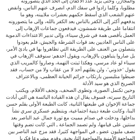
والمجازر، وحتى يزيد عدد الأكفان إلى الحد الذي يتصورونه
مطلوبا، وكلما زادوا في سفك الدم، انصرف عنهم الناس، وانفض
عنهم الشعب الذي أسقط حكمهم بعشرات ملايينه، وهو ما
يدفعهم أكثر إلى الكفر بالناس بعد الكفر بالله، وإلى ما يتصورونه
انتقاما على طريقة شمشون، فيدفعون جماعات الإرهاب إلى
العمل بأقصى همة في شرق سيناء، وإلى تدبير الاعتداءات الدموية
على الناس العاديين بعد قوات الشرطة والجيش، فلم يعودوا
يتنصلون من العنف على الطريقة التي تظاهروا بها في بادئ الأمر،
بل صاروا يتباهون بالإرهاب، ويقول أحدهم: سنوقف الإرهاب في
سيناء لو عاد مرسي، وهكذا ثبتت التهمة، وصاروا كالمريب الذي
يقول ‘خذوني’، ولن يفلتهم أحد لا من عقاب ولا من حساب، فقد
ضبطوا متلبسين بارتكاب جرائم الخيانة العظمى، وبالاعتراف
الصريح الذي هو سيد الأدلة
وحين تكتمل الصورة، وتطوى الصحف، وتجف الأقلام، ويكتب
التاريخ سيرته، فسوف يقال ان هذه القيادة البائسة هي التي أبادت
جماعة الإخوان في طبعتها الثانية، كانت الطبعة الأولى بقلم حسن
البنا، وكانت طبعة دينية اجتماعية، وبتنظيم عسكري سري نشأ
بداخلها، ودخلت في صدام مميت مع ثورة جمال عبد الناصر بعد
سنتين على قيامها، ولم تصمد الجماعة ـ التي كانت تضم وقتها
نصف مليون عضو ـ في المواجهة كثيرا، فقد مزج عبد الناصر بين
المواجهة الأمنية والمواجهة التاريخية، وقدم مشروعا فكريا