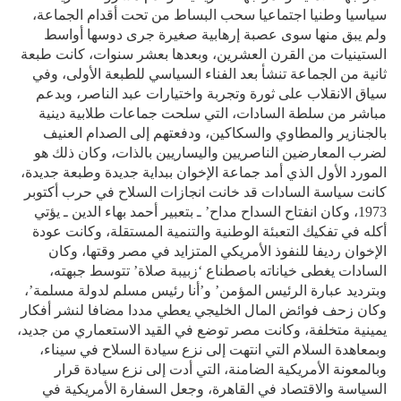
سياسيا وطنيا اجتماعيا سحب البساط من تحت أقدام الجماعة،
ولم يبق منها سوى عصبة إرهابية صغيرة جرى دوسها أواسط
الستينيات من القرن العشرين، وبعدها بعشر سنوات، كانت طبعة
ثانية من الجماعة تنشأ بعد الفناء السياسي للطبعة الأولى، وفي
سياق الانقلاب على ثورة وتجربة واختيارات عبد الناصر، وبدعم
مباشر من سلطة السادات، التي سلحت جماعات طلابية دينية
بالجنازير والمطاوي والسكاكين، ودفعتهم إلى الصدام العنيف
لضرب المعارضين الناصريين واليساريين بالذات، وكان ذلك هو
المورد الأول الذي أمد جماعة الإخوان ببداية جديدة وطبعة جديدة،
كانت سياسة السادات قد خانت انجازات السلاح في حرب أكتوبر
1973، وكان انفتاح السداح مداح’ ـ بتعبير أحمد بهاء الدين ـ يؤتي
أكله في تفكيك التعبئة الوطنية والتنمية المستقلة، وكانت عودة
الإخوان رديفا للنفوذ الأمريكي المتزايد في مصر وقتها، وكان
السادات يغطى خياناته باصطناع ‘زبيبة صلاة’ تتوسط جبهته،
وبترديد عبارة الرئيس المؤمن’ و’أنا رئيس مسلم لدولة مسلمة’،
وكان زحف فوائض المال الخليجي يعطي مددا مضافا لنشر أفكار
يمينية متخلفة، وكانت مصر توضع في القيد الاستعماري من جديد،
وبمعاهدة السلام التي انتهت إلى نزع سيادة السلاح في سيناء،
وبالمعونة الأمريكية الضامنة، التي أدت إلى نزع سيادة قرار
السياسة والاقتصاد في
القاهرة
، وجعل السفارة الأمريكية في