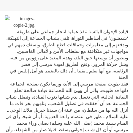
قيادة الإخوان البائسة تنفذ عملية انتحار جماعي على طريقة
‘شمشون’ في أساطير التوراة، تلقي بشباب الجماعة إلى التهلكة،
وتدفعهم إلى مغامرات وحماقات قطع الطرق، وتسفك دمهم في
مواجهات غير متكافئة مع سلطات الأمن والأهالي الغاضبين،
وتتصور أن بوسعها خنق البلد، وهدم المعبد على رؤوس من فيه،
وشل حركة المرور، وفتح الطريق لعودة مرسي إلى قصر
الرئاسة، مع أنها تعلم ـ يقينا ـ أن ذلك بالضبط هو أمل إبليس في
الجنة
فقد طويت صفحة مرسي إلى الأبد، وربما تكون صفحة الجماعة
ذاتها قد طويت، وإلى أن يهيئ الله للجماعة قيادة صالحة تخلع
القيادة الحالية، التي تغسل بدم شبابها ذنوب القيادة، وتضلل شباب
الجماعة بعد أن أخفقت في تضليل الشعب، وتلهيهم بخرافات ما
أنزل الله بها من سلطان، من عينة أن سيدنا جبريل ملاك الوحي ـ
عليه السلام ـ ظهر في اعتصام رابعة العدوية، أو أن شيخا رأى في
المنام سيدنا محمد (صلى الله عليه وسلم) يصلي وراء محمد
مرسي، أو أن كل شاب إخواني يسقط قتيلا صار من الشهداء، وأن