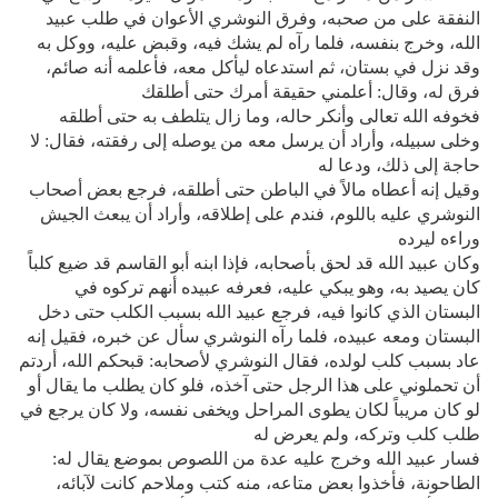
النفقة على من صحبه، وفرق النوشري الأعوان في طلب عبيد
الله، وخرج بنفسه، فلما رآه لم يشك فيه، وقبض عليه، ووكل به
وقد نزل في بستان، ثم استدعاه ليأكل معه، فأعلمه أنه صائم،
فرق له، وقال: أعلمني حقيقة أمرك حتى أطلقك
فخوفه الله تعالى وأنكر حاله، وما زال يتلطف به حتى أطلقه
وخلى سبيله، وأراد أن يرسل معه من يوصله إلى رفقته، فقال: لا
حاجة إلى ذلك، ودعا له
وقيل إنه أعطاه مالاً في الباطن حتى أطلقه، فرجع بعض أصحاب
النوشري عليه باللوم، فندم على إطلاقه، وأراد أن يبعث الجيش
وراءه ليرده
وكان عبيد الله قد لحق بأصحابه، فإذا ابنه أبو القاسم قد ضيع كلباً
كان يصيد به، وهو يبكي عليه، فعرفه عبيده أنهم تركوه في
البستان الذي كانوا فيه، فرجع عبيد الله بسبب الكلب حتى دخل
البستان ومعه عبيده، فلما رآه النوشري سأل عن خبره، فقيل إنه
عاد بسبب كلب لولده، فقال النوشري لأصحابه: قبحكم الله، أردتم
أن تحملوني على هذا الرجل حتى آخذه، فلو كان يطلب ما يقال أو
لو كان مريباً لكان يطوى المراحل ويخفى نفسه، ولا كان يرجع في
طلب كلب وتركه، ولم يعرض له
فسار عبيد الله وخرج عليه عدة من اللصوص بموضع يقال له:
الطاحونة، فأخذوا بعض متاعه، منه كتب وملاحم كانت لآبائه،