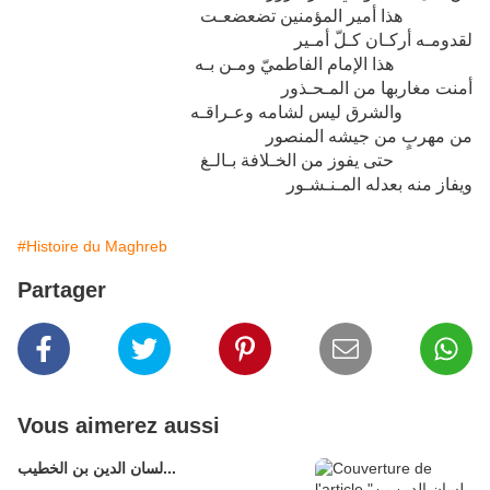
هذا أمير المؤمنين تضعضعـت
لقدومـه أركـان كـلّ أمـير
هذا الإمام الفاطميّ ومـن بـه
أمنت مغاربها من المـحـذور
والشرق ليس لشامه وعـراقـه
من مهربٍ من جيشه المنصور
حتى يفوز من الخـلافة بـالـغ
ويفاز منه بعدله المـنـشـور
#Histoire du Maghreb
Partager
Vous aimerez aussi
لسان الدين بن الخطيب...