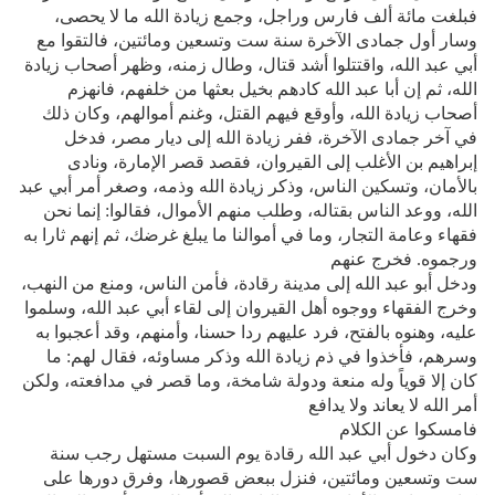
فبلغت مائة ألف فارس وراجل، وجمع زيادة الله ما لا يحصى،
وسار أول جمادى الآخرة سنة ست وتسعين ومائتين، فالتقوا مع
أبي عبد الله، واقتتلوا أشد قتال، وطال زمنه، وظهر أصحاب زيادة
الله، ثم إن أبا عبد الله كادهم بخيل بعثها من خلفهم، فانهزم
أصحاب زيادة الله، وأوقع فيهم القتل، وغنم أموالهم، وكان ذلك
في آخر جمادى الآخرة، ففر زيادة الله إلى ديار مصر، فدخل
إبراهيم بن الأغلب إلى القيروان، فقصد قصر الإمارة، ونادى
بالأمان، وتسكين الناس، وذكر زيادة الله وذمه، وصغر أمر أبي عبد
الله، ووعد الناس بقتاله، وطلب منهم الأموال، فقالوا: إنما نحن
فقهاء وعامة التجار، وما في أموالنا ما يبلغ غرضك، ثم إنهم ثارا به
ورجموه. فخرج عنهم
ودخل أبو عبد الله إلى مدينة رقادة، فأمن الناس، ومنع من النهب،
وخرج الفقهاء ووجوه أهل القيروان إلى لقاء أبي عبد الله، وسلموا
عليه، وهنوه بالفتح، فرد عليهم ردا حسنا، وأمنهم، وقد أعجبوا به
وسرهم، فأخذوا في ذم زيادة الله وذكر مساوئه، فقال لهم: ما
كان إلا قوياً وله منعة ودولة شامخة، وما قصر في مدافعته، ولكن
أمر الله لا يعاند ولا يدافع
فامسكوا عن الكلام
وكان دخول أبي عبد الله رقادة يوم السبت مستهل رجب سنة
ست وتسعين ومائتين، فنزل ببعض قصورها، وفرق دورها على