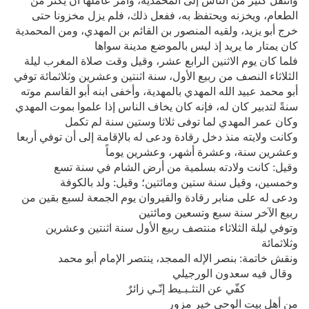
وانتقل كثير من الناس إلى المحمدية، وأمر عاملها أن يكثر من
الطعام، ويخزنه ويحتفظ به، ففعل ذلك، فلم يزل مخزونا حتى
خرج أبو يزيد، ولقيه المنصور بن القائم بن المهدي، ومن المحمدية
كان يمتار ما يريد إذ ليس بالموضع مدينة سواها
فلما كان يوم الاثنين الرابع عشر، وقيل وقت صلاة المغرب ليلة
الثلاثاء النصف من ربيع الأول، سنة اثنتين وعشرين وثلاثمائة توفي
أبو محمد عبيد الله المهدي بالمهدية، وأخفى ابنه أبو القاسم موته
سنةً لتدبير كان له، فإنه كان يخاف الناس إذا علموا بموت المهدي
وكان عمر المهدي لما توفى ثلاثا وستين سنة لم تكمل
وكانت ولايته منذ دخل رقادة ودعى له بالإقامة إلى أن توفي أربعا
وعشرين سنة، وعشرة أشهر، وعشرين يوماً
وقيل: كانت ولادته بسلمية من أرض الشام في سنة تسع
وخمسين، وقيل سنة ستين ومائتين؛ وقيل: ولد بالكوفة
ودعى له على منابر رقادة والقيروان يوم الجمعة لسبع بقين من
ربيع الآخر سنة سبع وتسعين ومائتين
وتوفي ليلة الثلاثاء منتصف ربيع الأول سنة اثنتين وعشرين
وثلاثمائة
ونقش خاتمة: بنصر الإله الممجد، ينتصر الإمام أبو محمد
وقال فيه سعدون الورجيلي
كفّي عن التثـبـيط إنّـي زائرٌ
من أهل بيت الوحي خير مزور