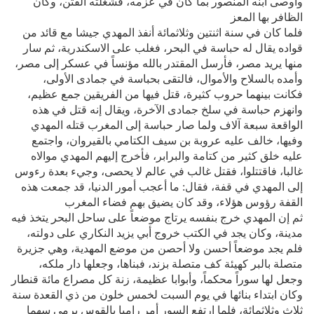
وأوصى ابنه المنصور بما كان في عزمه، فشغلته الفتن، وكان
الظافر بها المعز
فلما كان في سنة اثنتين وثلاثمائة أنفذ المهدي جيشا مع قائد من
قواده يقال له حباسة في البحر، فغلب على الاسكندرية، ثم سار
منها يريد مصر، فأرسل المقتدر بالله مؤنساً في عسكر إلى مصر،
وأمده بالسلاح والأموال، فالتقى بحباسة في جمادى الأولى،
فكانت بينهما حروب كثيرة، قتل فيها من الفريقين جمع عظيم،
وانهزم حباسة في سلخ جمادى الآخرة، ويقال إنه قتل في هذه
الواقعة سبعة آلاف ولما صار حباسة إلى المغرب قتله المهدي
وفيها، خالف عليه عروبة بن سيف الكتامي بالقيروان، واجتمع
عليه خلق كثير من كتامة والبرابر، فأخرج إليهم المهدي موالاه
غالبا، فاقتتلوا، فقتل غالب في عالم لا يحصى، وجيء بعدة رءوس
إلى المهدي في قفة، فقال: ما أعجب أمور الدنيا، قد جمعت هذه
القفة رؤوس هؤلاء، وقد كان يضيق بهم فضاء المغرب
ثم إن المهدي خرج بنفسه يرتاج موضعاً على ساحل البحر يتخذ فيه
مدينة، وكان يجد في الكتب خروج أبي يزيد النكاري على دولته،
فلم يجد موضعاً أحسن ولا أحصن من موضع المهدية، وهي جزيرة
متصلة بالبر كهيئة كف متصلة بزند، فبناها، وجعلها دار ملكه،
وجعل لها سوراً محكماً، وأبوابا عظيمة، زنة كل مصراع مائة قنطار
وكان ابتداء بنائها في يوم السبت لخمس خلون من ذي القعدة سنة
ثلاث وثلاثمائة، فلما ارتفع السور أمر راميا بالقوس يرمى سهما