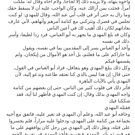
وأخوه ينهاه، ولا يزيده ذلك إلا لجاجا، ولام أخاه وقال له: ملكت
أمراً، فجئت بمن أزالك عنه، وكان الواجب عليه أن لا يسقط حقك
وما زال به حتى أثر في قلب أبي عبد الله، وقال للمهدي: لو كنت
تجلس في قصرك وتتركني مع كتامة آمرهم وأنهاهم، لأني عارف
بعاداتهم لكان ذلك أهيب لك في أعين الناس
وكان قد بلغ المهدي ما يجهر به أبو العباس، فرد ردا لطيفا، وأسر
ذلك في نفسه.
وأخذ أبو العباس يسر إلى المقدمين بما في نفسه، ويقول
ما جازاكم على ما فعلتم، بل أخذ هو الأموال من إيكجان، ولم
يقسمها فيكم
وكل ذلك يبلغ المهدي وهو يتغافل، فزاد أبو العباس في القول،
حتى قال: إن هذا ليس بالذي كنا نعتقد طاعته وندعو إليه، لأن
المهدي يأتي بالآيات الباهرة
فأثر ذلك في قلوب كثير من الناس، حتى إن بعضهم من كتامة
واجه المهدي بذلك وقال: إن كنت المهدي فأظهر لنا آية، فقد
شككنا فيك
فقتله المهدي
وخافه أبو عبد الله، وعلم أن المهدي قد تغير عليه، فاتفق مع أخيه
بجماعة من كتامة على المهدي، ودخلوا عليه مراراً، فلم يجسروا
على قتله، ونقل ذلك إلى المهدي من رجل كان يوافقهم على ما
هم فيه، ثم يأتي المهدي فيخبره، فأخذ المهدي في تفريق القوم