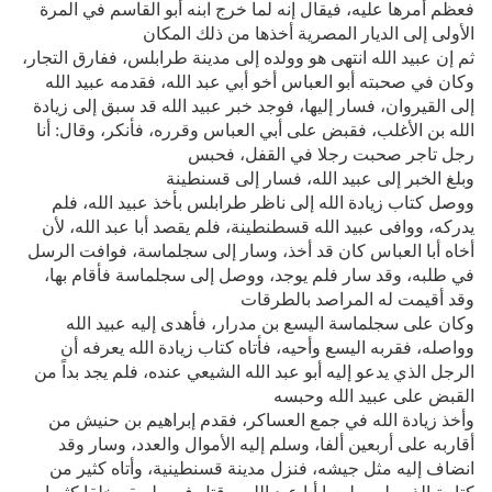
فعظم أمرها عليه، فيقال إنه لما خرج ابنه أبو القاسم في المرة
الأولى إلى الديار المصرية أخذها من ذلك المكان
ثم إن عبيد الله انتهى هو وولده إلى مدينة طرابلس، ففارق التجار،
وكان في صحبته أبو العباس أخو أبي عبد الله، فقدمه عبيد الله
إلى القيروان، فسار إليها، فوجد خبر عبيد الله قد سبق إلى زيادة
الله بن الأغلب، فقبض على أبي العباس وقرره، فأنكر، وقال: أنا
رجل تاجر صحبت رجلا في القفل، فحبس
وبلغ الخبر إلى عبيد الله، فسار إلى قسنطينة
ووصل كتاب زيادة الله إلى ناظر طرابلس بأخذ عبيد الله، فلم
يدركه، ووافى عبيد الله قسطنطينة، فلم يقصد أبا عبد الله، لأن
أخاه أبا العباس كان قد أخذ، وسار إلى سجلماسة، فوافت الرسل
في طلبه، وقد سار فلم يوجد، ووصل إلى سجلماسة فأقام بها،
وقد أقيمت له المراصد بالطرقات
وكان على سجلماسة اليسع بن مدرار، فأهدى إليه عبيد الله
وواصله، فقربه اليسع وأحيه، فأتاه كتاب زيادة الله يعرفه أن
الرجل الذي يدعو إليه أبو عبد الله الشيعي عنده، فلم يجد بداً من
القبض على عبيد الله وحبسه
وأخذ زيادة الله في جمع العساكر، فقدم إبراهيم بن حنيش من
أقاربه على أربعين ألفا، وسلم إليه الأموال والعدد، وسار وقد
انضاف إليه مثل جيشه، فنزل مدينة قسنطينية، وأتاه كثير من