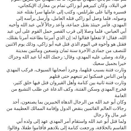
في البلاد، وكان كبيرهم أبو زاكي تمام بن معارك الإيكجاني،
فسيره واليا على طرابلس، وكتب إلى عاملها سرا بقتله عند
وصوله، فلما وصل أبو زاكي قتله العامل، وأرسل برأسه إلى
المهدي، فأمر حينئذ بقتل جماعة، وأعد رجالاً لأبي عبد الله وأخيه
أبي العباس، فلما وصلا إلى قرب القصر حمل القوم على أبي عبد
الله، فقال: لا تفعلوا فقالوا له: إن الذي أمرتنا بطاعته أمرنا بقتلك،
فقتل هو وأخوه في اليوم الذي قتل فيه أبو زاكي، وذلك يوم الاثنين
للنصف من جمادى الآخرة سنة ثمان وتسعين ومائتين بمدينة
رقادة، وصلى عليه المهدي، وقال: رحمك الله أبا عبد الله وجزاك
خيرا بجميل سعيك
وثارت فتنة بسبب قتلهما، وجرد أصحابها السيوف، فركب المهدي
وأمن الناس فسكنوا ثم تتبعهم حتى قتلهم
وثارت فتنة ثانية بين كتامة وأهل القيروان قتل فيها خلق كثير،
فخرج المهدي وسكن الفتنة، وكف الدعاة عن طلب التشيع من
العامة
وكان أبو عبد الله من الرجال الدهاة الخبيرين بما يصنعون، أحد
رجالات العالم القائمين بنقض الدول وإقامة الممالك العظيمة من
غير مال ولا رجال
ولما قتل أبو عبد الله واستقام أمر المهدي عهد إلى ولده أبي
القاسم بالخلافة، ورجعت كتامة إلى بلادهم فأقاموا طفلا، وقالوا: