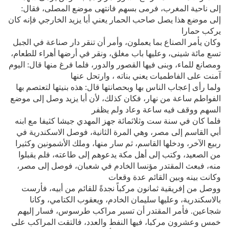
إلى ناحية المغرب، فرمى بسهم فانتهى موضع المصلى، فقال:
إلى موضع هذا يصل صاحب الحمار يعني أبا يزيد الخارجي فإنه كان
يركب حمارا
وكان يأمر الصناع بما يعملون، وأمر أن تنقر دار صناعة في الجبل
تسع مائة شينى، وعليها باب مغلق، ونقر في أرضها أهراء للطعام،
ومصانع للماء، وبنى فيها القصور والدور، فلما فرغ منها قال: اليوم
آمنت على الفاطميات يعني بناته ، وارتحل عنها
ولما رأى إعجاب الناس بها وبحصانتها قال: هذه بنيتها لتعتصم بها
الفواطم ساعة من نهار، فكان كذلك، لأن أبا يزيد وصل إلى موضع
السهم ووقف فيه ساعة وعاد ولم يظفر
فلما كان في سنة ست وثلاثمائة جهز المهدي جيشا كثيفا مع ابنه
أبي القاسم إلى مصر، وهي المرة الثانية، فوصل الاسكندرية في
ربيع الآخر، ودخلها القاسم، ثم سار منها، وملك الأشمونين وكثيرا
من الصعيد، وكتب إلى أهل مكة يدعوهم إلى طاعته، فلم يقبلوا
منه، فبعث المقتدر مؤنسا الخادم في شعبان، فوصل إلى مصر،
وكانت بينه وبين القائم عدة وقعات
ووصل من إفريقية ثمانون مركباً نجدةً للقائم من أبيه، فأرست
بالاسكندرية، وعليها سليمان الخادم، ويعقوب الكتامي، وكانا
شجاعين. فأمر المقتدر أن تسير مراكب طرسوس، فسار إليهم
خمس وعشرون مركبا، فيها النفط والعدد، فالتقت المراكب على