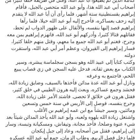
كتامة الذين لم يطيعوا أبا عبد الله، وقتل في طريقه خلقا كثيرا من
أصحاب أبي عبد الله هذا، وأبو عبد الله متحصن بالجبل، فأقام
إبراهيم بقسنطينية ستة أشهر، فلما رأى أن أبا عبد الله لا يتقدم
إليه زحف بعساكره، فأخرج إليه أبو عبد الله خيلا، فلما رآها
إبراهيم قصد إليها بنفسه، والأثقال على ظهور الدواب لم تحط،
فقاتلهم قتالا كثيرا، وأدركهم أبو عبد الله، فانهزم إبراهيم بمن معه
وجرح، فغنم أبو عبد الله جميع ما معهم، وقتل منهم خلقا كثيرا،
فسار إبراهيم إلى القيروان، وعظم أمر أبي عبد الله، واستقرت
دولته
وكتب كتاباً إلى عبيد الله وهو بسجن سجلماسة يبشره، وسير
الكتاب مع بعض ثقاته، فدخل عليه السجن في زي قصاب يبيع
اللحم، فاجتمع به وعرفه
ونازل أبو عبد الله عدة مدائن فأخذها بالسيف، وضايق زيادة الله،
فحشد وجمع عساكره، وبعث إليه هرون الطيبي في خلق كثير،
فقتل هرون في خلائق لا تحصى. فاشتد الأمر على زيادة الله،
وخرج بنفسه، فوصل إلى الأربس في سنة خمس وتسعين
ومائتين، وسير جيشاً مع ابن عمه إبراهيم بن الأغلب
واشتغل زيادة الله بلهوه ولعبه، وأبو عبد الله يأخذ المدائن شيئاً بعد
شيء عنوة وصلحا، فأخذ مجانة، وتيفاش، ومسكيانة وتبسة، وسار
إلى إبراهيم، فقتل من أصحابه، وعاد إلى جبل إيكجان
فلما دخل فصل الربيع، وطاب الزمان، جمع أبو عبد الله عسكره