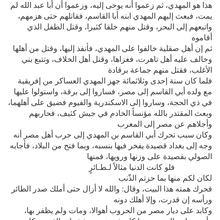
هذا هو المهدي، ثم زعموا أنه يوحى إليه، وزعموا أن أبا عبد الله لم
يمت، فبعث إليهم المهدي ابنه أبا القاسم، فقاتلهم حتى هزمهم،
واتبعهم إلى البحر، وقتل منهم خلقا كثيرا، وقتل الطفل الذي
أقاموه
ثم إن أهل صقلية خالفوا على المهدي، فأنفذ إليها، وقتل من أهلها
وخالف عليه أهل تاهرت، فغزاها، وقتل أهل الخلاف، وتتبع بني
الأغلب، فقتل منهم جماعة برقادة
فلما كان سنة إحدى وثلاثمائة جهز المهدي العساكر من إفريقية
مع ولده أبي القاسم إلى مصر، فساروا إلى برقة، واستولوا عليها
في ذي الحجة، وساروا إلى الاسكندرية والفيوم فضيق على أهلهما،
وبعث المقتدر بالله مؤنساً الخادم في جيش كثيف، فحاربهم
وأجلاهم عن مصر إلى المغرب
وكان سبب تحرك أبي القاسم بن المهدي إلى حرب أهل مصر أنه
وجه إلى بغداد قصيدة يفخر فيها بنسبه، وبما فتح من البلاد، فأجابه
الصولي بقصيدة على وزنها ورويها، فمنها
فلو كانت الدنيا مثالاً لـطـائرٍ
لكان لكم منها بما حزتم الذّنب
فحرك همته هذا البيت، وقال: والله لا أزال حتى أملك صدر الطائر
ورأسه إن قدرت، وإلا أهلك دونه
وكابد على ديار مصر من الحروب أهوالا، ومات ولم يظفر بها،