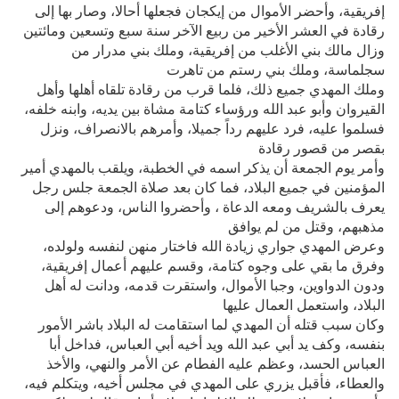
إفريقية، وأحضر الأموال من إيكجان فجعلها أحالا، وصار بها إلى
رقادة في العشر الأخير من ربيع الآخر سنة سبع وتسعين ومائتين
وزال مالك بني الأغلب من إفريقية، وملك بني مدرار من
سجلماسة، وملك بني رستم من تاهرت
وملك المهدي جميع ذلك، فلما قرب من رقادة تلقاه أهلها وأهل
القيروان وأبو عبد الله ورؤساء كتامة مشاة بين يديه، وابنه خلفه،
فسلموا عليه، فرد عليهم رداً جميلا، وأمرهم بالانصراف، ونزل
بقصر من قصور رقادة
وأمر يوم الجمعة أن يذكر اسمه في الخطبة، ويلقب بالمهدي أمير
المؤمنين في جميع البلاد، فما كان بعد صلاة الجمعة جلس رجل
يعرف بالشريف ومعه الدعاة ، وأحضروا الناس، ودعوهم إلى
مذهبهم، وقتل من لم يوافق
وعرض المهدي جواري زيادة الله فاختار منهن لنفسه ولولده،
وفرق ما بقي على وجوه كتامة، وقسم عليهم أعمال إفريقية،
ودون الدواوين، وجبا الأموال، واستقرت قدمه، ودانت له أهل
البلاد، واستعمل العمال عليها
وكان سبب قتله أن المهدي لما استقامت له البلاد باشر الأمور
بنفسه، وكف يد أبي عبد الله ويد أخيه أبي العباس، فداخل أبا
العباس الحسد، وعظم عليه الفطام عن الأمر والنهي، والأخذ
والعطاء، فأقبل يزري على المهدي في مجلس أخيه، ويتكلم فيه،