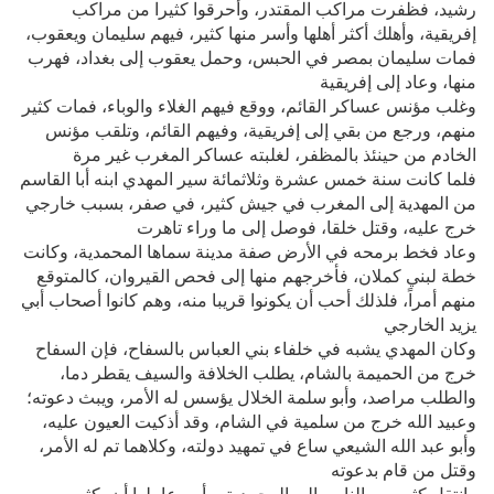
رشيد، فظفرت مراكب المقتدر، وأحرقوا كثيرا من مراكب
إفريقية، وأهلك أكثر أهلها وأسر منها كثير، فيهم سليمان ويعقوب،
فمات سليمان بمصر في الحبس، وحمل يعقوب إلى بغداد، فهرب
منها، وعاد إلى إفريقية
وغلب مؤنس عساكر القائم، ووقع فيهم الغلاء والوباء، فمات كثير
منهم، ورجع من بقي إلى إفريقية، وفيهم القائم، وتلقب مؤنس
الخادم من حينئذ بالمظفر، لغلبته عساكر المغرب غير مرة
فلما كانت سنة خمس عشرة وثلاثمائة سير المهدي ابنه أبا القاسم
من المهدية إلى المغرب في جيش كثير، في صفر، بسبب خارجي
خرج عليه، وقتل خلقا، فوصل إلى ما وراء تاهرت
وعاد فخط برمحه في الأرض صفة مدينة سماها المحمدية، وكانت
خطة لبني كملان، فأخرجهم منها إلى فحص القيروان، كالمتوقع
منهم أمراً، فلذلك أحب أن يكونوا قريبا منه، وهم كانوا أصحاب أبي
يزيد الخارجي
وكان المهدي يشبه في خلفاء بني العباس بالسفاح، فإن السفاح
خرج من الحميمة بالشام، يطلب الخلافة والسيف يقطر دما،
والطلب مراصد، وأبو سلمة الخلال يؤسس له الأمر، ويبث دعوته؛
وعبيد الله خرج من سلمية في الشام، وقد أذكيت العيون عليه،
وأبو عبد الله الشيعي ساع في تمهيد دولته، وكلاهما تم له الأمر،
وقتل من قام بدعوته