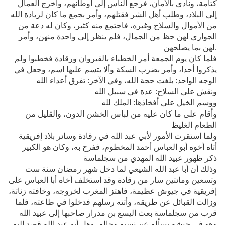
كتامة، ونادى بالأمان، فرجع الناس إلى أوطانهم، وأخرج العمال
إلى البلاد، وطلب أهل الشر فقتلهم، وأمر بجمع ما كان لزيادة الله
من الأموال والسلاح وغيره، فاجتمع منه كثير، وكان له دعة من
الجواري لهن حظ من الجمال، فلم ينظر إلى واحدة منهن، وأمر
لهن بما يصلحهن.
فلما كان يوم الجمعة أمر الخطباء بالقيروان ورقادة فخطبوا ولم
يذكروا أحدا، وأمر بضرب السكة وألا يتسم عليها اسم، وجعل في
الوجه الواحد: بلغت حجة الله، وفي الآخر: تفرق أعداء الله
ونقش على السلاح: عدة في سبيل الله
ووسم الخيل على أفخاذها: الملك لله
وأقام على ما كان عليه من لباس الخشن الدون، والقليل من
الطعام الغليظ
ولما استقرت الأمور لأبي عبد الله في رقادة وسائر بلاد إفريقية
أتاه أخوه أبو العباس أحمد المخطوم، ففرح به، وكان هو الكبير
ذكر ظهور عبيد الله المهدي من سجلماسة
وذلك أن أبا عبد الله الشيعي لما دخل شهر رمضان سنة ست
وتسعين ومائتين سار من رقادة وقد استخلف أخاه أبا العباس على
إفريقية في جيوش عظيمة، فاهتز المغرب لخروجه، وخافته زناتة،
وزالت القبائل عن طريقه، وأتته رسلهم فدخلوا في طاعته، فلما
قرب من سجلماسة بعث اليسع بن مدرار صاحبها إلى عبيد الله
وهو في جيشه يسأله عن نسبه وحاله، وهل أبو عبد الله قصد إليه