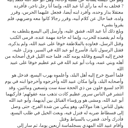
? فحلف به أنه ما رأى أبا عبد الله، وإنما أنا رجل تاجر، فأفرده
معتقلا بدار وحده، وأفرد ابنه أيضا، فجعل عليهما الحرس، وقرر
ولده، فما حال عن كلام أبيه، وقرر رجالا كانوا معه وضربهم، فلم
يقروا بشيء
وبلغ ذلك أبا عبد الله، فشق عليه، وأرسل إلى اليسع يتلطف به
وأنه لم يقصده للحرب، وإنما له حاجة مهمة عنده، فرمى الكتب
وقتل الرسل، فعاوده بالملاطفة خوفا على عبيد الله، ولم يذكره،
فقتل الرسول ثانيا، فأسرع أبو عبد الله في السير، ونزل عليه،
فخرج إليه اليسع وقاتله يومه كله، فلما جنه الليل فرق أصحابه من
أهله وبني عمه، وبات أبو عبد الله في غم عظيم خوفا على عبيد
الله
فلما أصبح خرج إليه أهل البلد، وأعلموه بهرب اليسع، فدخل هو
وأصحابه البلد، وأتوا مكان عبيد الله وأخرجوه وأخرجوا ابنه في يوم
الأحد لسبع خلون من ذي الحجة سنة ست وتسعين ومائتين، وقد
انتشر في الناس سرور عظيم كادت تذهب منه عقولهم؛ فأركبهما
أبو عبد الله، ومشى هو ورؤساء القبائل بين أيديهما، وأبو عبد الله
يقول للناس: هذا مولاكم، وهو يبكي من شدة الفرح، حتى وصل
إلى فسطاط ضربه له فنزل فيه، وبعث الخيل في طلب اليسع،
فأدرك وأخذ، فضرب بالسياط وقتل
وأقام عبيد الله المهدي بسجلماسة أربعين يوما، ثم سار إلى