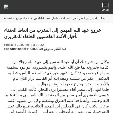
MENU
» خروج عبيد الله المهدي إلى المغرب من اتعاظ الحنفاء بأخبار الأئمة الفاطميين الخلفاء للمقريزي
Accueil
خروج عبيد الله المهدي إلى المغرب من اتعاظ الحنفاء
بأخبار الأئمة الفاطميين الخلفاء للمقريزي
Publié le 29/07/2013 à 00:32
Abdelkader HADOUCH عبد القادر حادوش
Par
وكان من خبر ذلك أن أبا عبد الله سير إلى عبيد الله رجالا من
كتامة يخبرونه بما فتح الله عليه، وأنهم ينتظرونه، فوافوه بسلمية
من أرض حمص، قد كان اشتهر خبر عبيد الله عند الناس، فطلبه
المكتفي، ففر من سلمية ومعه ابنه أبو القاسم نزار الذي قام
بالأمر من بعده، وخرج معهما خاصته ومواليه
فلما انتهى إلى مصر أقام مستتراً بزي التجار، فأتت الكتب إلى
عيسى التوشري أمير مصر من المعتضد بالله العباسي بصفة عبيد
الله وحليته، وأنه يأخذ عليه الطرق ويقبضه وكل من يشبهه؛ فلما
قرئت الكتب كان في المجلس ابن المدير الكاتب، فبلغ ذلك عبيد
الله، فسار من مصر مع أصحابه ومعه أموال كثيرة، فأوسع في