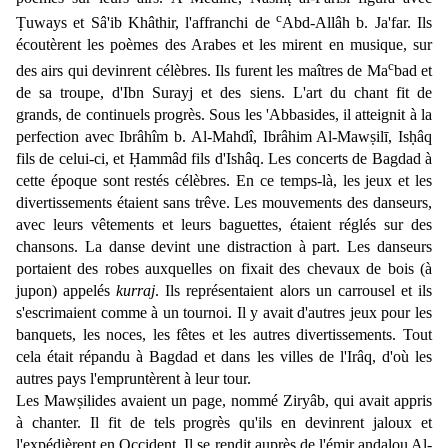
c
Ṭuways et Sâ'ib Khâthir, l'affranchi de
Abd-Allâh b. Ja'far. Ils
écoutèrent les poèmes des Arabes et les mirent en musique, sur
c
des airs qui devinrent célèbres. Ils furent les maîtres de Ma
bad et
de sa troupe, d'Ibn Surayj et des siens. L'art du chant fit de
grands, de continuels progrès. Sous les 'Abbasides, il atteignit à la
perfection avec Ibrâhîm b. Al-Mahdî, Ibrâhim Al-Mawṣilī, Isḥâq
fils de celui-ci, et Ḥammâd fils d'Ishâq. Les concerts de Bagdad à
cette époque sont restés célèbres. En ce temps-là, les jeux et les
divertissements étaient sans trêve. Les mouvements des danseurs,
avec leurs vêtements et leurs baguettes, étaient réglés sur des
chansons. La danse devint une distraction à part. Les danseurs
portaient des robes auxquelles on fixait des chevaux de bois (à
jupon) appelés
kurraj
. Ils représentaient alors un carrousel et ils
s'escrimaient comme à un tournoi. Il y avait d'autres jeux pour les
banquets, les noces, les fêtes et les autres divertissements. Tout
cela était répandu à Bagdad et dans les villes de l'Irâq, d'où les
autres pays l'empruntèrent à leur tour.
Les Mawṣilides avaient un page, nommé Ziryâb, qui avait appris
à chanter. Il fit de tels progrès qu'ils en devinrent jaloux et
l'expédièrent en Occident. Il se rendit auprès de l'émir andalou Al-