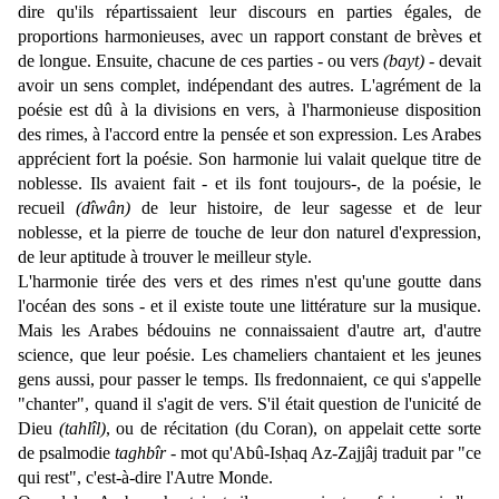
dire qu'ils répartissaient leur discours en parties égales, de
proportions harmonieuses, avec un rapport constant de brèves et
de longue. Ensuite, chacune de ces parties - ou vers
(bayt)
- devait
avoir un sens complet, indépendant des autres. L'agrément de la
poésie est dû à la divisions en vers, à l'harmonieuse disposition
des rimes, à l'accord entre la pensée et son expression. Les Arabes
apprécient fort la poésie. Son harmonie lui valait quelque titre de
noblesse. Ils avaient fait - et ils font toujours-, de la poésie, le
recueil
(dîwân)
de leur histoire, de leur sagesse et de leur
noblesse, et la pierre de touche de leur don naturel d'expression,
de leur aptitude à trouver le meilleur style.
L'harmonie tirée des vers et des rimes n'est qu'une goutte dans
l'océan des sons - et il existe toute une littérature sur la musique.
Mais les Arabes bédouins ne connaissaient d'autre art, d'autre
science, que leur poésie. Les chameliers chantaient et les jeunes
gens aussi, pour passer le temps. Ils fredonnaient, ce qui s'appelle
"chanter", quand il s'agit de vers. S'il était question de l'unicité de
Dieu
(tahlîl)
, ou de récitation (du Coran), on appelait cette sorte
de psalmodie
taghbîr
- mot qu'Abû-Isḥaq Az-Zajjâj traduit par "ce
qui rest", c'est-à-dire l'Autre Monde.