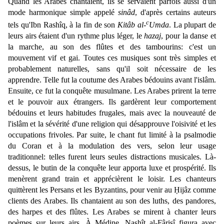
Quand les Arabes chantaient, ils se servaient parfois aussi d'un
mode harmonique simple appelé
sinâd
, d'après certains auteurs
c
tels qu'Ibn Rashîq, à la fin de son
Kitâb al-
Umda
. La plupart de
leurs airs étaient d'un rythme plus léger, le
hazaj
, pour la danse et
la marche, au son des flûtes et des tambourins: c'est un
mouvement vif et gai. Toutes ces musiques sont très simples et
probablement naturelles, sans qu'il soit nécessaire de les
apprendre. Telle fut la coutume des Arabes bédouins avant l'islâm.
Ensuite, ce fut la conquête musulmane. Les Arabes prirent la terre
et le pouvoir aux étrangers. Ils gardèrent leur comportement
bédouins et leurs habitudes frugales, mais avec la nouveauté de
l'islâm et la sévérité d'une religion qui désapprouve l'oisivité et les
occupations frivoles. Par suite, le chant fut limité à la psalmodie
du Coran et à la modulation des vers, selon leur usage
traditionnel: telles furent leurs seules distractions musicales. Là-
dessus, le butin de la conquête leur apporta luxe et prospérité. Ils
menèrent grand train et apprécièrent le loisir. Les chanteurs
quittèrent les Persans et les Byzantins, pour venir au Ḥijâz comme
clients des Arabes. Ils chantaient au son des luths, des pandores,
des harpes et des flûtes. Les Arabes se mirent à chanter leurs
poèmes sur leurs airs. À Médine, Nashîṭ al-Fârisî figura avec