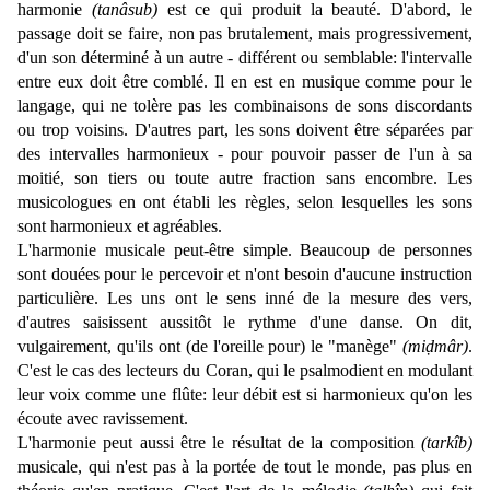
harmonie
(tanâsub)
est ce qui produit la beauté. D'abord, le
passage doit se faire, non pas brutalement, mais progressivement,
d'un son déterminé à un autre - différent ou semblable: l'intervalle
entre eux doit être comblé. Il en est en musique comme pour le
langage, qui ne tolère pas les combinaisons de sons discordants
ou trop voisins. D'autres part, les sons doivent être séparées par
des intervalles harmonieux - pour pouvoir passer de l'un à sa
moitié, son tiers ou toute autre fraction sans encombre. Les
musicologues en ont établi les règles, selon lesquelles les sons
sont harmonieux et agréables.
L'harmonie musicale peut-être simple. Beaucoup de personnes
sont douées pour le percevoir et n'ont besoin d'aucune instruction
particulière. Les uns ont le sens inné de la mesure des vers,
d'autres saisissent aussitôt le rythme d'une danse. On dit,
vulgairement, qu'ils ont (de l'oreille pour) le "manège"
(miḍmâr)
.
C'est le cas des lecteurs du Coran, qui le psalmodient en modulant
leur voix comme une flûte: leur débit est si harmonieux qu'on les
écoute avec ravissement.
L'harmonie peut aussi être le résultat de la composition
(tarkîb)
musicale, qui n'est pas à la portée de tout le monde, pas plus en