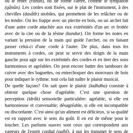
ou le rebec
(rabâb)
, ou de forme carrée, comme le tympanon
(qânûn)
. Les cordes sont fixées, sur le plat de l'instrument, à des
chevilles
(dasâtîr)
mobiles, qui permettent de les relâcher ou de
les tendre. On les frappe avec un plectre en bois, ou un archet fait
d'une autre corde attachée aux eux extrémités d'un arc et frottée
avec de la cire ou de la résine
(kundur)
. On forme les notes en
variant la pression de la main qui guide l'archet, ou en faisant
passer celui-ci d'une corde à l'autre. De plus, dans tous les
instruments à cordes, on peut se servir des doigts de la main
gauche pour agir sur les extrémités des cordes et en tirer des sons
harmonieux et agréables. On peut encore battre des tambours de
cuivre avec des baguettes, ou entrechoquer des morceaux de bois
pour indiquer le rythme. tout cela fait naître le plaisir musical.
De quelle façons? On sait quee le plaisir
(ladhdha)
consiste à
obtenir quelque chose d'agréable. C'est une question de
perception
(idrâk)
sensorielle particulière: agréable, si elle est
harmonieuse et convenable; désagréable, si elle est incompatible
ou discordante. C'est ainsi qu'un aliment est délicieux, si sa qualité
est en rapport avec le sens du goût. Il en est de même pour le
toucher. Les parfums suaves sont ceux qui correspondent aux
vapeurs de l'esprit cordial
(qalbî)
, à qui les transmet le sens de