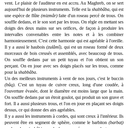
vent. Le plaisir de l'auditeur en est accru. Au Maghreb, on se sert
aujourd'hui de plusieurs instruments. Telle est la
shabbâba
, qui est
une espèce de flûte
(mizmâr)
faite d'un roseau percé de trous. On
souffle dedans, et le son sort par les trous. On règle en mettant ses
doigts des deux mains sur ses orifices, de façon à produire les
intervalles convenables entre les notes et à les combiner
harmonieusement. C'est cette harmonie qui est agréable à l'oreille.
Il y a aussi le haubois
(zulâmî)
, qui est un roseau formé de deux
morceaux de bois creusés et assemblés, avec beaucoup de trous.
On souffle dedans par un petit tuyau et l'on obtient un son
perçant. On en joue avec ses doigts placés sur les trous, comme
pour la
shabbâba
.
Un des meilleurs instruments à vent de nos jours, c'est le buccin
(bûq)
. C'est un tuyau de cuivre creux, long d'une coudée, à
l'ouverture évasée, dont le diamètre est moins large que la main.
On souffle dedans par un étroit goulot, qui produit un son grave et
fort. Il a aussi plusieurs trous, et l'on en joue en plaçant ses doigts
dessus, ce qui donne des airs agréables.
Il y a aussi les instruments à cordes, qui sont creux à l'intérieur. Ils
peuvent être en segment de sphère, comme le barbiton
(barbaṭ)