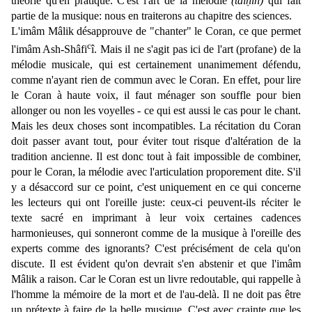
théorie qu'en pratique. C'est l'art de la mélodie
(talḥîn)
qui fait
partie de la musique: nous en traiterons au chapitre des sciences.
L'imâm Mâlik désapprouve de "chanter" le Coran, ce que permet
c
l'imâm Ash-Shâfi
î. Mais il ne s'agit pas ici de l'art (profane) de la
mélodie musicale, qui est certainement unanimement défendu,
comme n'ayant rien de commun avec le Coran. En effet, pour lire
le Coran à haute voix, il faut ménager son souffle pour bien
allonger ou non les voyelles - ce qui est aussi le cas pour le chant.
Mais les deux choses sont incompatibles. La récitation du Coran
doit passer avant tout, pour éviter tout risque d'altération de la
tradition ancienne. Il est donc tout à fait impossible de combiner,
pour le Coran, la mélodie avec l'articulation proporement dite. S'il
y a désaccord sur ce point, c'est uniquement en ce qui concerne
les lecteurs qui ont l'oreille juste: ceux-ci peuvent-ils réciter le
texte sacré en imprimant à leur voix certaines cadences
harmonieuses, qui sonneront comme de la musique à l'oreille des
experts comme des ignorants? C'est précisément de cela qu'on
discute. Il est évident qu'on devrait s'en abstenir et que l'imâm
Mâlik a raison. Car le Coran est un livre redoutable, qui rappelle à
l'homme la mémoire de la mort et de l'au-delà. Il ne doit pas être
un prétexte à faire de la belle musique. C'est avec crainte que les