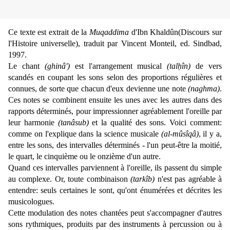
Ce texte est extrait de la
Muqaddima
d'Ibn Khaldûn(Discours sur
l'Histoire universelle), traduit par Vincent Monteil, ed. Sindbad,
1997.
Le chant
(ghinâ')
est l'arrangement musical
(talḥîn)
de vers
scandés en coupant les sons selon des proportions régulières et
connues, de sorte que chacun d'eux devienne une note
(naghma)
.
Ces notes se combinent ensuite les unes avec les autres dans des
rapports déterminés, pour impressionner agréablement l'oreille par
leur harmonie
(tanâsub)
et la qualité des sons. Voici comment:
comme on l'explique dans la science musicale
(al-mûsîqâ)
, il y a,
entre les sons, des intervalles déterminés - l'un peut-être la moitié,
le quart, le cinquième ou le onzième d'un autre.
Quand ces intervalles parviennent à l'oreille, ils passent du simple
au complexe. Or, toute combinaison
(tarkîb)
n'est pas agréable à
entendre: seuls certaines le sont, qu'ont énumérées et décrites les
musicologues.
Cette modulation des notes chantées peut s'accompagner d'autres
sons rythmiques, produits par des instruments à percussion ou à