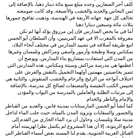
كلف أجر الصفارين وحده مبلغ سبع مائة دينار ذهبا، بالإضافة إلى
ثمن النحاس والحديد والخشب والأصبغة، وقد كانت صومعته
تخالف كل جهة جهاته الأربعة في الهندسة، وذهبت تفافيح جمورها
بثلاث مائة وسبعين دينارا ذهبا
أما في ما يخص المدارس فإن إبن مرزوق يؤكد أنها لم تكن
معروفة بالمغرب الا في عهد المرينيين، وأن السلطان أبو الحسن
اتبع طريقة أسلافه في تشييد المدارس في مختلف أنحاء البلاد،
بمكناس وسلا وطنجة وأزمور وآسفي ومراكش وتلمسان وغيرها
من المدن التي استفادت بمشاريع بناء المدارس، ويوضح أن
أعظمها هي مدرسة مراكش وسبتة ومكناس، هذه المدارس التي
تتميز بخاصيتين مهمتين أولهما التجميل بالنقش والفرش على
اختلاف أنواعه من الزليج والرخام والخشب المنقوش، والثانية هي
تحبيس الكتب النفيسة والمصنفات لصالح كل مدرسة، بالإضافة
إلى مرتبات الطلبة والعاملين بالمدرسة من البواب والمؤذن
والإمام والناظر والخدام
كما أنشأ أبو الحسن المارستانات بمدينة فاس، والعديد من القناطر
والجسور والسقايات وتزويد المدن بالمياه، حيث جلب الماء لداخل
مدينة سلا وتلمسان، وحاول أن يرد الماء الجاري من القدم إلى
جامع الزيتونة، إلا أن هذا المشروع لم يكتمل نظرا لهزيمته أمام
القبائل العربية الجنوبية، يقدم لنا المسند بعض أسماء القناطر التي