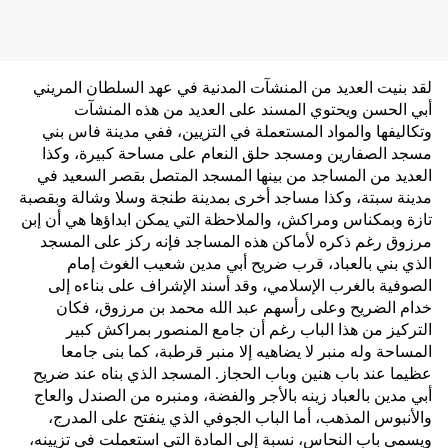
لقد بنيت العديد من المنشآت المدنية في عهد السلطان المريني
أبي الحسن ويحتوي المسند على العديد من هذه المنشآت
وتكاليفها والمواد المستعملة في التزيين، ففي مدينة فاس بني
مسجد الصفارين ومسجد حلق النعام على مساحة كبيرة، وكذا
العديد من المساجد من بينها المسجد المتصل بقصر السعيد في
مدينة سبتة، وكذا مساجد أخرى بمدينة طنجة وسلا وشالة وبقصبة
تازة وبمكناس ومراكش، والملاحظة التي يمكن ابداؤها هي أن إبن
مرزوق رغم ذكره لأماكن هذه المساجد فإنه ركز على المسجد
الذي بني بالعباد، قرب ضريح أبي مدين شعيب الغوث إمام
الصوفية بالغرب الإسلامي، وقد أسند الإشراف على بناءه إلى
خدام الضريح وعلى رأسهم عبد الله محمد بن مرزوق، فكان
التركيز من هذا الباب رغم أن جامع المنصور بمراكش كبير
المساحة وله منبر لا يضاهيه إلا منبر قرطبة، كما بنى جامعا
عظيما عند باب هنين وباب الحجاز. المسجد الذي بناه عند ضريح
أبي مدين بالعباد زينه بالأجر والفضة، ومنبره من الصندل والعاج
والأنبوس المذهب، أما الباب الجوفي الذي ينفتح على المدرج،
ويسمى باب النحاس، نسبة إلى المادة التي استعملت في تزيينه،