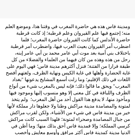
ومدينة فاس هذه هي حاضرة المغرب في وقتنا هذا، وموضع العلم
منه؛ إجتمع فيها علم القيروان وعلم قرطبة؛ إذ كانت قرطبة
حاضرة الأندلس كما كانت القيروان حاضرة المغرب؛ فلما
اضطرب أمر القيروان بعيث العرب فيها، واضطرب أمر قرطبة
باختلاف بني أمية بعد موت أبي عامر محمد بن أبي عامر إبنه،
رحل من هذه وهذه من كان فيهما من العلماء والفضلاء من كل
طبقة فرارا من الفتنة؛ فنزل أكثرهم مدينة فاس؛ فهي اليوم على
غاية الحضارة وأهلها في غاية الكيس ونهاية الظرف، ولغتهم أفصح
اللغات في ذلك الإقليم؛ وما زلت أسمع المشايخ يدعونها "بغداد
المغرب" وبحق ما قالوا ذلك؛ فإنه ليس بالمغرب شيء من أنواع
الظرف واللباقة في كل معنى إلا وهو منسوب إليها وموجود فيها
ومأخوذ منها، لا يدفع هذا القول أحد من أهل المغرب؛ ولم يتخذ
لمتونة والمصامدة مدينة مراكش وطنا ولا جعلوها دار مملكة لأنها
خير من مدينة فاس في شيء من الأشياء، ولكن لقرب مراكش
من جبال المصامدة وصحراء لمتونة؛ فلهذا السبب كانت مراكش
كرسي المملكة؛ وإلا فمدينة فاس أحق بذلك منها؛ وما أظن في
الدنيا مدينة كمدينة فاس أكثر مرافق وأوسع معايش وأخصب