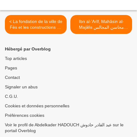
< La fondation de la ville de
Ibn al-'Arîf, Mahâsin al-
Majâlis محاسن المجالس
Fès et les constructions de
(Sadness الحزن) >
l'Imâm Idrîs d'après Ibn Abî
Zar'
Hébergé par Overblog
Top articles
Pages
Contact
Signaler un abus
C.G.U.
Cookies et données personnelles
Préférences cookies
Voir le profil de Abdelkader HADOUCH عبد القادر حادوش sur le
portail Overblog