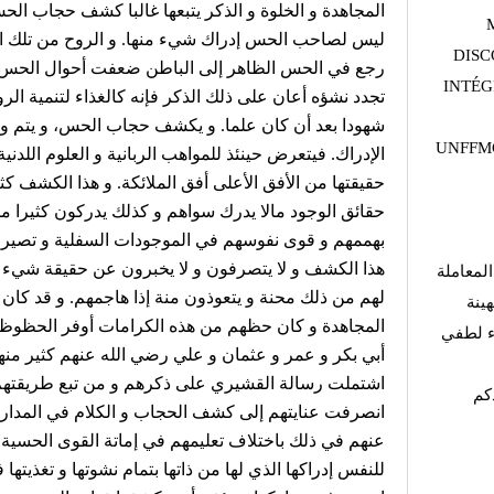
المجاهدة و الخلوة و الذكر يتبعها غالبا كشف حجاب الح
ليس لصاحب الحس إدراك شيء منها. و الروح من تلك الع
DISC
رجع في الحس الظاهر إلى الباطن ضعفت أحوال الحس و
INTÉG
تجدد نشؤه أعان على ذلك الذكر فإنه كالغذاء لتنمية الرو
شهودا بعد أن كان علما. و يكشف حجاب الحس، و يتم وجو
UNFFMG
الإدراك. فيتعرض حينئذ للمواهب الربانية و العلوم اللدني
حقيقتها من الأفق الأعلى أفق الملائكة. و هذا الكشف ك
حقائق الوجود مالا يدرك سواهم و كذلك يدركون كثيرا م
بهممهم و قوى نفوسهم في الموجودات السفلية و تصير طو
هذا الكشف و لا يتصرفون و لا يخبرون عن حقيقة شيء لم
لمعاملة
لهم من ذلك محنة و يتعوذون منة إذا هاجمهم. و قد كان
هينة
المجاهدة و كان حظهم من هذه الكرامات أوفر الحظوظ لك
اء لطفي
أبي بكر و عمر و عثمان و علي رضي الله عنهم كثير منه
اشتملت رسالة القشيري على ذكرهم و من تبع طريقتهم 
كم
انصرفت عنايتهم إلى كشف الحجاب و الكلام في المدار
عنهم في ذلك باختلاف تعليمهم في إماتة القوى الحسية 
للنفس إدراكها الذي لها من ذاتها بتمام نشوتها و تغذيته