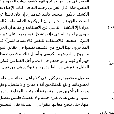
انحصر في مداركها حينئذ و أنهم كشفوا ذوات الوجود و ت
الطش. هكذا قال الغزالي رحمه الله في كتاب الإحياء بع
الكشف لا يكون صحيحا كاملا عندهم إلا إذا كان ناشئا 
لصاحب الجوع و الخلوة و إن لم يكن هناك استقامة كال
تفاق
مرادنا إلا الكشف الناشئ عن الاستقامة و مثاله أن المرآ
حوذي بها جهة المرئي فإنه يتشكل فيه معوجا على غير
المرئي صحيحا. فالاستقامة للنفس كالانبساط للمرآة فيما
المتأخرون بهذا النوع من الكشف تكلموا في حقائق الموج
و الروح و العرش و الكرسي و أمثال ذلك. و قصرت مد
فهم أذواقهم و مواجدهم في ذلك. و أهل الفتيا بين فنكر
من
الدليل بنافع في هذا الطريق ردا و قبولا إذ هي من قبيل ا
تفصيل و تحقيق: يقع كثيرا في كلام أهل العقائد من علماء
لمخلوقاته. و يقع للمتكلمين أنة لا مباين و لا متصل. و يقع
و يقع للمتأخرين من المتصوفة أنه متحد بالمخلوقات: إما 
عينها. و ليس هناك غيره جملة و لا تفصيلا. فلنبين تفص
ب
منها، حتى تتضح معانيها فنقول، إن المباينة تقال لمعنيين
من بارود