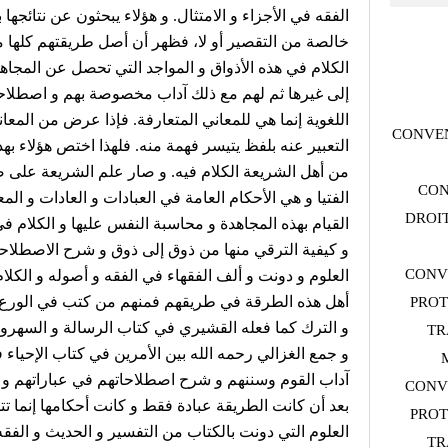
الفقه في الأجزاء و الامتثال. و هؤلاء يبحثون عن نتائجها ب
خالصة من التقصير أو لا، فظهر أن أصل طريقتهم كلها م
الكلام في هذه الأذواق و المواجد التي تحصل عن المجاه
إلى غيرها ثم لهم مع ذلك آداب مخصوصة بهم و اصطلاحات
اللغوية إنما هي للمعاني المتعارفة. فإذا عرض من المع
CONVEN
التعبير عنه بلفظ يتيسر فهمة منه. فلهذا اختص هؤلاء به
من أهل الشريعة الكلام فيه. و صار علم الشريعة على
CON
الفتيا و هي الأحكام العامة في العبادات و العادات و
DROIT
القيام بهذه المجاهدة و محاسبة النفس عليها و الكلام ف
و كيفية الترقي منها من ذوق إلى ذوق و شرح الاصطلاحا
CONV
العلوم و دونت و ألف الفقهاء في الفقه و أصوله و الكل
أهل هذه الطرقة في طريقهم فمنهم من كتب في الورع و
PROT
و الترك كما فعله القشيري في كتاب الرسالة و السهرو
TR
و جمع الغزالي رحمه الله بين الأمرين في كتاب الإحياء ف
آداب القوم وسننهم و شرح اصطلاحاتهم في عباراتهم و 
CONV
بعد أن كانت الطريقة عبادة فقط و كانت أحكامها إنما 
PROT
العلوم التي دونت بالكتاب من التفسير و الحديث و الفقه
TR