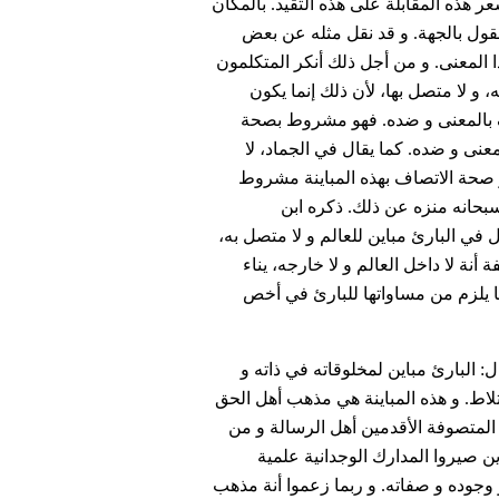
شعر هذه المقابلة على هذه التقيد. بالمكان
لقول بالجهة. و قد نقل مثله عن بعض
ا المعنى. و من أجل ذلك أنكر المتكلمون
ه، و لا متصل بها، لأن ذلك إنما يكون
اف بالمعنى و ضده. فهو مشروط بصحة
لمعنى و ضده. كما يقال في الجماد، لا
. و صحة الاتصاف بهذه المباينة مشروط
سبحانه منزه عن ذلك. ذكره ابن
 في البارئ مباين للعالم و لا متصل به،
 أنة لا داخل العالم و لا خارجه، يناء
ما يلزم من مساواتها للبارئ في أخص
ال: البارئ مباين لمخلوقاته في ذاته و
اختلاط. و هذه المباينة هي مذهب أهل الحق
المتصوفة الأقدمين أهل الرسالة و من
ن صيروا المدارك الوجدانية علمية
 وجوده و صفاته. و ربما زعموا أنة مذهب