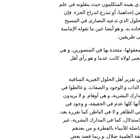
ي يقينه المتكلمون حيث ينقلونه في علم
ي إحداهما، أو تندرج اندراج الجزء. فإن
الحلول الذي تدعيه النصارى في المسيح
ه به. و هو أيضا عين ما تقوله الإمامية
لى طريقين:
عقولها، متحدة بها في المتصورين، و هي
معنى لولاه كانت عدما و هو رأي أهل
تقرير أهل الحلول الغيرية المنافية
 الذات و الوجود و الصفات. و غالطوا في
رك البشرية، و هي أوهام. و لا يريدون
أنها كلها عدم في الحقيقة، و وجود في
في الظاهر و لا في الباطن كما نقرره بعد،
ستدلال، كما في المدارك البشرية، غير
اصلة للأنبياء بالفطرة و من بعدهم
يقة العلمية ضلال. و ربما قصد بعض