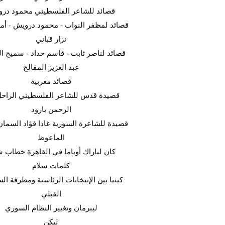
قصائد للشاعر الفلسطيني محمود در
قصائد لمظفر النواب - محمود درويش - أمل
نزار قباني
قصائد لناصر ثابت - قاسم حداد - سميح ال
عبد العزيز المقالح
قصائد مغربية
قصيدة قدس للشاعر الفلسطيني الراحل
الرحمن بارود
قصيدة للشاعرة السورية غادا فؤاد السما
الماعوظ
كان لباراك أوباما في القاهرة خطاب ش
كلمات سلام
كينيا بين الإنتخابات الرئاسية ومطرقة ا
القبلي
ليبرمان وتغيير النظام السوري
ليكن