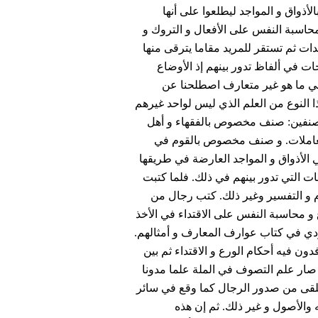
الأذواق و المواجد ليطلعوا على أنها
حاسبة النفس على الأفعال و التروك و
دات ثم تستقر للمريد مقاما يترقى منها
 في ألفاظ تدور بينهم إذ الأوضاع
اني ما هو غير متعارف اصطلحنا عن
ذا النوع من العلم الذي ليس لواحد غيرهم
 صنفين: صنف مخصوص بالفقهاء و أهل
 المعاملات. و صنف مخصوص بالقوم في
ي الأذواق و المواجد العارضة في طريقها
ت التي تدور بينهم في ذلك. فلما كتبت
ام و التفسير وغير ذلك. كتب رجال من
 محاسبة النفس على الاقتداء في الأخذ
دي في كتاب عوارف المعارف و أمثالهم.
دون فيه أحكام الورع و الاقتداء ثم بين
صار علم التصوف في الملة علما مدونا
تتلقى من صدور الرجال كما وقع في سائر
 والأصول و غير ذلك. ثم إن هذه