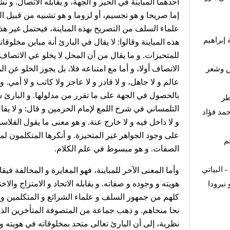
أحدهما المباينة في الحيز و الجهة، و يقابله الاتصال. و ن
إما صريحا و هو تجسيم، أو لزوما و هو تشبيه من قبيل ا
علماء السلف من التصريح بهذه المباينة، فيحتمل غير هذ
 إبراهيم
هذه المباينة وقالوا: لا يقال في البارئ أنة مباين مخلوقات
للمتحيزات. و ما يقال من أن المحل لا يخلو عي الاتص
الاتصاف أولا، و أما مع امتناعه فلا، بل يجوز الخلو عن ا
ش وشعر
عالم و لا جاهل، و لا قادر و لا عاجز ولا كاتب و لا أمي
بالحصول في الجهة على ما تقرر من مدلولها. و البارئ 
طر
التلمساني في شرح اللمع لإمام الحرمين و قال: و لا يقال
مد فؤاد
و لا داخل فيه و لا خارج عنة. و هو معنى ما يقول الفلاسفة
على وجود الجواهر غير المتحيزة. و أنكرها المتكلمون ل
م
الصفات. و هو مبسوط في علم الكلام.
 البياتي
وأما المعنى الآخر للمباينة، فهو المغايرة و المخالفة فيق
هويته و وجوده و صفاته. و يقابله الاتحاد و الامتزاج وال
نيرودا
كلهم من جمهور السلف و علماء الشرائع و المتكلمين و 
نحا منحاهم. و ذهب جماعة من المتصوفة المتأخرين الذي
نظرية، إلى أن البارئ تعالى متحد بمخلوقاته في هويته و