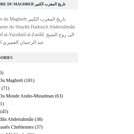
HISTOIRE DU MAGHREB تاريخ المغرب الكبير
moire du Shaykh Hadouch Abderrahmân
al-'Amayrî al-Yaznâsnî al-Zanâtî. ا
عبد الرحمان العميري ا
ORIES
6)
 Du Maghreb
(181)
e
(71)
e Du Monde Arabo-Musulman
(63)
1)
(45)
ldûn Abderrahmân
(38)
utés Chrétiennes
(37)