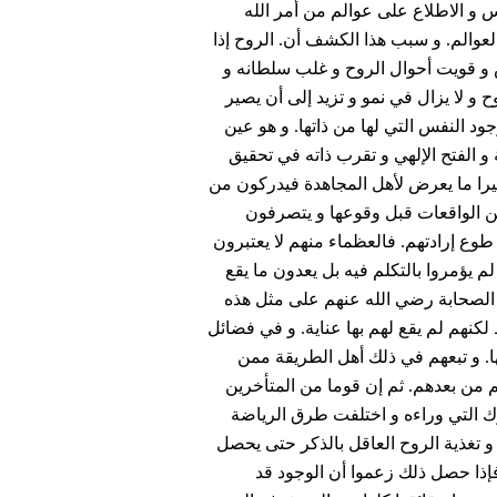
س و الاطلاع على عوالم من أمر الله
والم. و سبب هذا الكشف أن. الروح إذا
 قويت أحوال الروح و غلب سلطانه و
ح و لا يزال في نمو و تزيد إلى أن يصير
د النفس التي لها من ذاتها. و هو عين
ة و الفتح الإلهي و تقرب ذاته في تحقيق
ثيرا ما يعرض لأهل المجاهدة فيدركون من
ن الواقعات قبل وقوعها و يتصرفون
ع إرادتهم. فالعظماء منهم لا يعتبرون
 يؤمروا بالتكلم فيه بل يعدون ما يقع
 الصحابة رضي الله عنهم على مثل هذه
نهم لم يقع لهم بها عناية. و في فضائل
ا. و تبعهم في ذلك أهل الطريقة ممن
من بعدهم. ثم إن قوما من المتأخرين
ك التي وراءه و اختلفت طرق الرياضة
و تغذية الروح العاقل بالذكر حتى يحصل
ا فإذا حصل ذلك زعموا أن الوجود قد