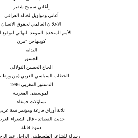
أغاني سميح شقير-
أغاني ومواويل لخالد العراقي
الاعلا ن العالمي لحقوق الانسان
الأمم المتحدة: الموعد النهائي لتوقيع ا
كوبنهاجن "مرن
البداية
الجسور
الحاج الحسين التولالي
(الخطاب السياسي العربي (من ورط 
الدستور المغربي 1996
الموسيقى المغربية
تساؤلات حمقاء
ثلاثة أوراق فارغة ومؤتمر قمة عربي
حديث القصائد - قال الشعراء العر
دموع قاتلة
رسالة للشاعر الفلسطيني الراحل عبد الرح