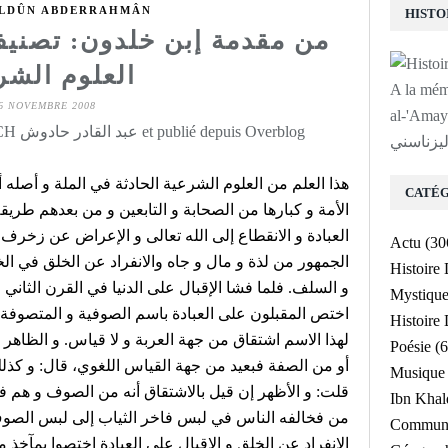
ALDÛN ABDERRAHMÂN
من مقدمة إبن خلدون: تصني
العلوم الشر
A la mé
6 NOVEMBRE 2008
لى روح الشيخ
Rédigé par Abdelkader HADOUCH عبد القادر حادوش et publié depuis Overblog
ليزناسني
هذا العلم من العلوم الشرعية الحادثة في الملة و أصله
CATÉG
الأمة و كبارها من الصحابة و التابعين و من بعدهم طريق
العبادة و الانقطاع إلى الله تعالى و الإعراض عن زخرف الد
Actu
(30
الجمهور من لذة و مال و جاه والانفراد عن الخلق في الخ
Histoire
و السلف. فلما فشا الإقبال على الدنيا في القرن الثاني 
Mystiqu
اختص المقبلون على العبادة باسم الصوفية و المتصوفة. 
Histoir
لهذا الاسم اشتقاق من جهة العربة و لا قياس. و الظاهر
Poésie
(6
أو من الصفة فبعيد من جهة القياس اللغوي، قال: و كذل
Musique
قلت: و الأظهر إن قيل بالاشتقاق أنه من الصوف و هم ف
Ibn Kha
من فخالفه الناس في لبس فاخر الثياب إلى لبس الصوف
Communa
الانفراد عن الخلق و الإقبال على العبادة اختصوا بمآخذ 