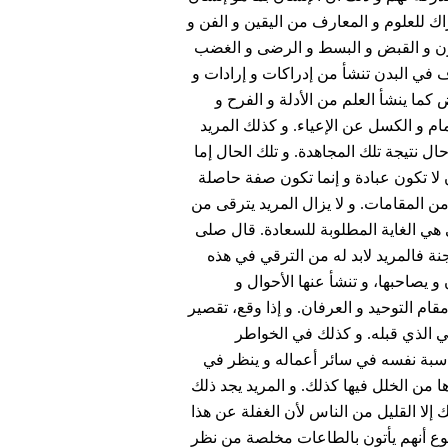
راك للعلوم و المعارف من اليقين و الفن و
حزن و القبض و البسط و الرضى و الغضب
 في البدن تنشأ من إدراكات و إرادات و
 كما ينشأ العلم من الأدلة و الفرح و
ام و الكسل عن الإعياء. و كذلك المريد
ل نتيجة تلك المجاهدة. و تلك الحال إما
 لا تكون عبادة و إنما تكون صفة حاصلة
 المقامات. و لا يزال المريد يترقى من
ي هي الغاية المطلوبة للسعادة. قال صلى
جنة فالمريد لابد له من الترقي في هذه
 و يصاحبها، و تنشأ عنها الأحوال و
ام التوحيد و العرفان. و إذا وقع، تقصير
في الذي قبله. و كذلك في الخواطر
محاسبة نفسه في سائر أعماله و ينظر في
من الخلل فيها كذلك. و المريد يجد ذلك
إلا القليل من الناس لأن الغفلة عن هذا
 النوع أنهم يأتون بالطاعات مخلصة من نظر