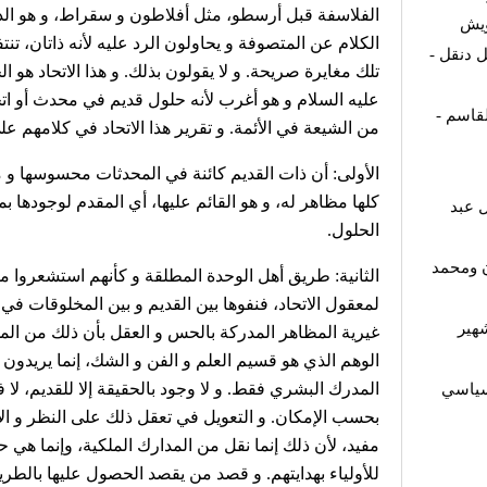
الفلاسفة قبل أرسطو، مثل أفلاطون و سقراط، و هو الذ
ويش
الكلام عن المتصوفة و يحاولون الرد عليه لأنه ذاتان، تنتف
 دنقل -
تلك مغايرة صريحة. و لا يقولون بذلك. و هذا الاتحاد هو 
عليه السلام و هو أغرب لأنه حلول قديم في محدث أو اتحاد
قاسم -
من الشيعة في الأئمة. و تقرير هذا الاتحاد في كلامهم ع
الأولى: أن ذات القديم كائنة في المحدثات محسوسها و م
كلها مظاهر له، و هو القائم عليها، أي المقدم لوجودها ب
 عبد
الحلول.
ن ومحمد
الثانية: طريق أهل الوحدة المطلقة و كأنهم استشعروا من 
لمعقول الاتحاد، فنفوها بين القديم و بين المخلوقات في
هير
غيرية المظاهر المدركة بالحس و العقل بأن ذلك من المدا
الوهم الذي هو قسيم العلم و الفن و الشك، إنما يريدون 
المدرك البشري فقط. و لا وجود بالحقيقة إلا للقديم، لا 
لسياسي
بحسب الإمكان. و التعويل في تعقل ذلك على النظر و الا
مفيد، لأن ذلك إنما نقل من المدارك الملكية، وإنما هي ح
للأولياء بهدايتهم. و قصد من يقصد الحصول عليها بالطر