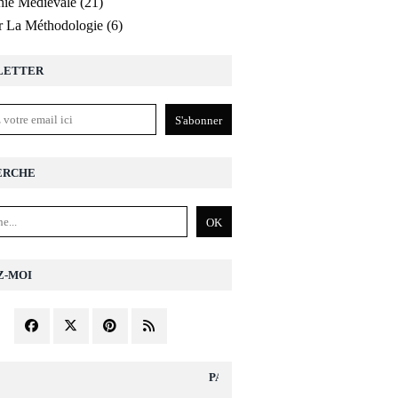
ie Médiévale
(21)
r La Méthodologie
(6)
LETTER
ERCHE
Z-MOI
PAGES DIVERS