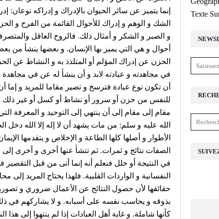
Géograph
إنما يتميز عن سائر الحيوان بالإدراك و إدراكه نوعان: إد
Texte Su
الشك و الوهم و إدراك للأحوال القائمة من الفرح و ال
و الصبر و الشكر و أمثال ذلك. فالروح العاقل والمتصرف
NEWS
أحوال و هي التي يميز بها الإنسان. و بعضها ينشأ من بعض
الحزن عن إدراك المؤلم أو المتلذذ به و النشاط عن الحم
في مجاهدته و عبادته لابد و أن ينشأ له عن في مجاهدة حا
أن تكون نوع عبادة فترسخ و تصير مقاما للمريد و إما أن
RECH
للنفس من حزن أو سرور أو نشاط أو كسل أو غير ذلك من
مقام إلى مقام إلى أن ينتهي إلى التوحيد و المعرفة الت
الله عليه و سلم: من مات يشهد أن لا إله إلا الله دخل ال
الأطوار و أصلها كلها الطاعة و الإخلاص و يتقدمها الإيمان
الصفات نتائج و ثمرات. ثم تنشأ عنها أخرى و أخرى إلى مق
SUIVE
في النتيجة أو خلل فنعلم أنه إنما أتى من قبل التقصير 
النفسانية و الواردات القلبية. فلهذا يحتاج المريد إلى 
حقائقها لأن حصول النتائج عن الأعمال ضروري و تصورها 
بذوقه و يحاسب نفسه على أسبابه. و لا يشاركهم في ذلك 
كأنها شاملة. و غاية أهل العبادات إذا لم ينتهوا إلى هذا