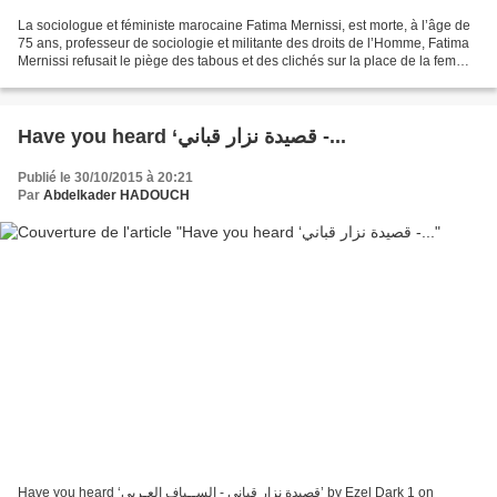
La sociologue et féministe marocaine Fatima Mernissi, est morte, à l’âge de
75 ans, professeur de sociologie et militante des droits de l’Homme, Fatima
Mernissi refusait le piège des tabous et des clichés sur la place de la femme
dans le monde arabo-musulmans,...
Have you heard ‘قصيدة نزار قباني -...
Publié le 30/10/2015 à 20:21
Par
Abdelkader HADOUCH
Have you heard ‘قصيدة نزار قباني - الســياف العـربي’ by Ezel Dark 1 on