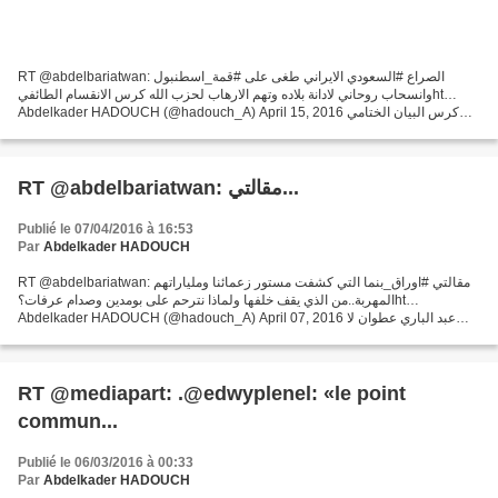
RT @abdelbariatwan: الصراع #السعودي الايراني طغى على #قمة_اسطنبول
وانسحاب روحاني لادانة بلاده وتهم الارهاب لحزب الله كرس الانقسام الطائفيht…
Abdelkader HADOUCH (@hadouch_A) April 15, 2016 كرس البيان الختامي
الصادر عن القمة الاسلامية الـ13 التي اختتمت...
RT @abdelbariatwan: مقالتي...
Publié le 07/04/2016 à 16:53
Par
Abdelkader HADOUCH
RT @abdelbariatwan: مقالتي #اوراق_بنما التي كشفت مستور زعمائنا وملياراتهم
المهربة..من الذي يقف خلفها ولماذا نترحم على بومدين وصدام عرفات؟ht…
Abdelkader HADOUCH (@hadouch_A) April 07, 2016 عبد الباري عطوان لا
نستغرب وجود اسماء العديد من زعماء ورؤساء وزارات،...
RT @mediapart: .@edwyplenel: «le point
commun...
Publié le 06/03/2016 à 00:33
Par
Abdelkader HADOUCH