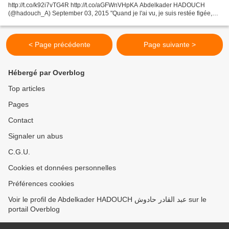
http://t.co/k92i7vTG4R http://t.co/aGFWnVHpKA Abdelkader HADOUCH
(@hadouch_A) September 03, 2015 "Quand je l'ai vu, je suis restée figée,
glacée. Il n'y avait malheureusement plus rien...
< Page précédente
Page suivante >
Hébergé par Overblog
Top articles
Pages
Contact
Signaler un abus
C.G.U.
Cookies et données personnelles
Préférences cookies
Voir le profil de Abdelkader HADOUCH عبد القادر حادوش sur le
portail Overblog