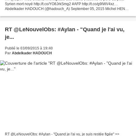
Syrien mort noyé http://t.co/YO8JrkSmg2 #AFP http://t.co/g9lWV4xz…
Abdelkader HADOUCH (@hadouch_A) September 05, 2015 Michel HENRY
(Mis à jour : ) RÉCIT La famille d'Aylan Shenu,...
RT @LeNouvelObs: #Aylan - "Quand je l'ai vu,
je...
Publié le 03/09/2015 à 19:40
Par
Abdelkader HADOUCH
RT @LeNouvelObs: #Aylan - "Quand je l'ai vu, je suis restée figée" >>