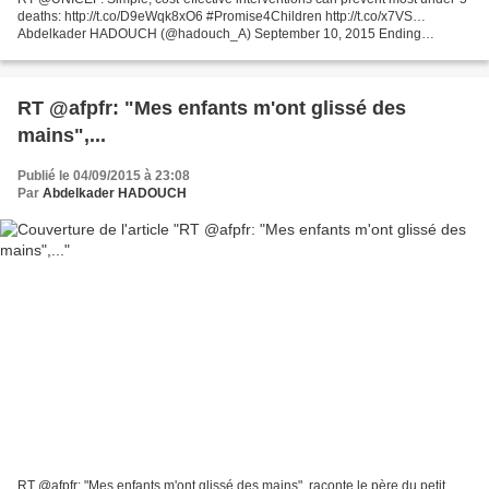
deaths: http://t.co/D9eWqk8xO6 #Promise4Children http://t.co/x7VS…
Abdelkader HADOUCH (@hadouch_A) September 10, 2015 Ending
Preventable Maternal and Child Deaths: A Promise Renewed...
RT @afpfr: "Mes enfants m'ont glissé des
mains",...
Publié le 04/09/2015 à 23:08
Par
Abdelkader HADOUCH
RT @afpfr: "Mes enfants m'ont glissé des mains", raconte le père du petit