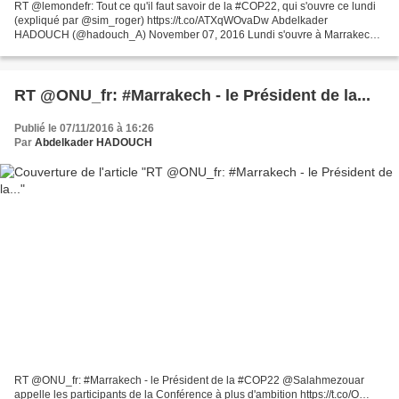
RT @lemondefr: Tout ce qu'il faut savoir de la #COP22, qui s'ouvre ce lundi
(expliqué par @sim_roger) https://t.co/ATXqWOvaDw Abdelkader
HADOUCH (@hadouch_A) November 07, 2016 Lundi s'ouvre à Marrakech
la 22e conférence des Nations unies sur les changements...
RT @ONU_fr: #Marrakech - le Président de la...
Publié le 07/11/2016 à 16:26
Par
Abdelkader HADOUCH
RT @ONU_fr: #Marrakech - le Président de la #COP22 @Salahmezouar
appelle les participants de la Conférence à plus d'ambition https://t.co/O…