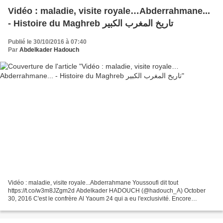
Vidéo : maladie, visite royale…Abderrahmane...
- Histoire du Maghreb تاريخ المغرب الكبير
Publié le 30/10/2016 à 07:40
Par
Abdelkader Hadouch
Vidéo : maladie, visite royale...Abderrahmane Youssoufi dit tout
https://t.co/w3m8JZgm2d Abdelkader HADOUCH (@hadouch_A) October
30, 2016 C'est le confrère Al Yaoum 24 qui a eu l'exclusivité. Encore
hospitalisé, le leader Abderrahmane Youssoufi s'est...