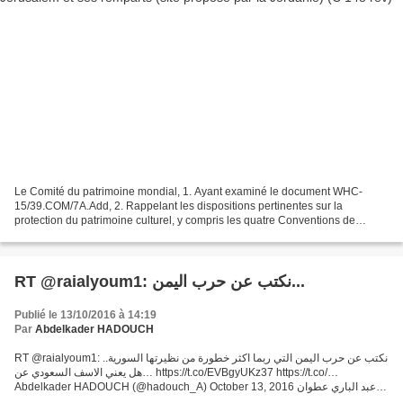
Le Comité du patrimoine mondial, 1. Ayant examiné le document WHC-
15/39.COM/7A.Add, 2. Rappelant les dispositions pertinentes sur la
protection du patrimoine culturel, y compris les quatre Conventions de
Genève (1949), la Convention de La Haye pour la...
RT @raialyoum1: نكتب عن حرب اليمن...
Publié le 13/10/2016 à 14:19
Par
Abdelkader HADOUCH
RT @raialyoum1: نكتب عن حرب اليمن التي ربما اكثر خطورة من نظيرتها السورية..
هل يعني الاسف السعودي عن… https://t.co/EVBgyUKz37 https://t.co/…
Abdelkader HADOUCH (@hadouch_A) October 13, 2016 عبد الباري عطوان
من النادر ان تُعَبر السلطات السعودية والمتحدثين...