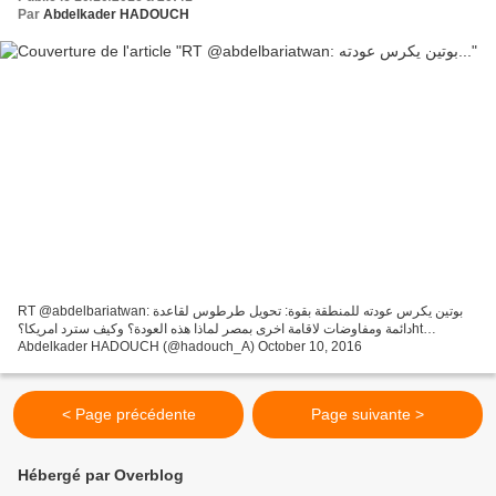
Par
Abdelkader HADOUCH
RT @abdelbariatwan: بوتين يكرس عودته للمنطقة بقوة: تحويل طرطوس لقاعدة
دائمة ومفاوضات لاقامة اخرى بمصر لماذا هذه العودة؟ وكيف سترد امريكا؟ht…
Abdelkader HADOUCH (@hadouch_A) October 10, 2016
< Page précédente
Page suivante >
Hébergé par Overblog