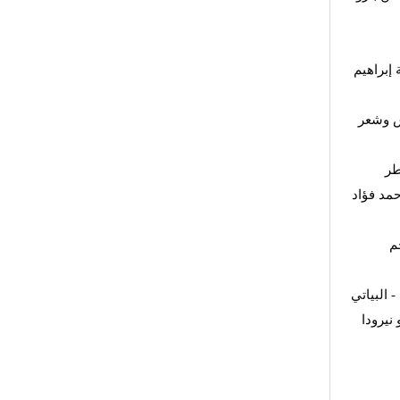
 إبراهيم
ش وشعر
طر
مد فؤاد
م
 البياتي
نيرودا