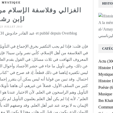
MYSTIQUE
الغزالي وفلاسفة الإسلام م
لإبن رشد
A la mé
23 JUILLET 2013
لى روح الشيخ
Rédigé par Abdelkader HADOUCH عبد القادر حادوش et publié depuis Overblog
ليزناسني
فإن قلت: فإذا لم يجب التكفير بخرق الإجماع في التأويل
CATÉG
في الفلاسفة من أهل الإسلام، كأبي نصر وابن سينا? فإن 
المعروف التهافت في ثلاث مسائل: في القول بقدم العالم،
Actu
(30
عن ذلك- وفي تأويل ما جاء في حشر الأجساد وأحوال المع
Histoire
ليس تكفيره إياهما في ذلك قطعاً، إذ قد صرح في "كتاب 
Mystiqu
احتمال. وقد تبين من قولنا أنه ليس يمكن أن يتقرر إجم
Histoir
كثير من السلف الأول، فضلاً عن غيرهم، أن هاهنا تأويلا
Poésie
(6
التأويل وهم الراسخون في العلم. لأن الاختيار عندنا ه
Musique
العلم"، لأنه إذا لم يكن أهل العلم يعلمون التأويل لم 
Ibn Kha
الإيمان به لا يوجد عند غير أهل العلم. وقد وصفهم الله ب
Communa
الإيمان الذي يكون من قبل البرهان، وهذا لا يكون إلا مع ا