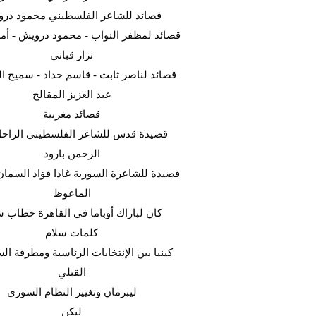
قصائد للشاعر الفلسطيني محمود در
قصائد لمظفر النواب - محمود درويش - أمل
نزار قباني
قصائد لناصر ثابت - قاسم حداد - سميح ال
عبد العزيز المقالح
قصائد مغربية
قصيدة قدس للشاعر الفلسطيني الراحل
الرحمن بارود
قصيدة للشاعرة السورية غادا فؤاد السما
الماعوظ
كان لباراك أوباما في القاهرة خطاب ش
كلمات سلام
كينيا بين الإنتخابات الرئاسية ومطرقة ا
القبلي
ليبرمان وتغيير النظام السوري
ليكن