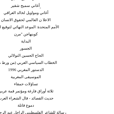
أغاني سميح شقير-
أغاني ومواويل لخالد العراقي
الاعلا ن العالمي لحقوق الانسان
الأمم المتحدة: الموعد النهائي لتوقيع ا
كوبنهاجن "مرن
البداية
الجسور
الحاج الحسين التولالي
(الخطاب السياسي العربي (من ورط 
الدستور المغربي 1996
الموسيقى المغربية
تساؤلات حمقاء
ثلاثة أوراق فارغة ومؤتمر قمة عربي
حديث القصائد - قال الشعراء العر
دموع قاتلة
رسالة للشاعر الفلسطيني الراحل عبد الرح