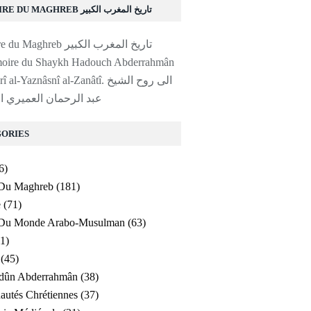
HISTOIRE DU MAGHREB تاريخ المغرب الكبير
moire du Shaykh Hadouch Abderrahmân
al-'Amayrî al-Yaznâsnî al-Zanâtî. ا
عبد الرحمان العميري ا
ORIES
6)
 Du Maghreb
(181)
e
(71)
e Du Monde Arabo-Musulman
(63)
1)
(45)
ldûn Abderrahmân
(38)
utés Chrétiennes
(37)