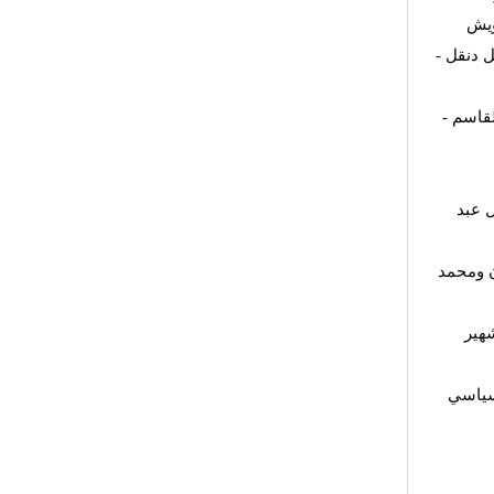
ويش
 دنقل -
قاسم -
 عبد
ن ومحمد
هير
لسياسي