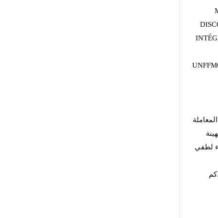
DISC
INTÉG
UNFFMG
لمعاملة
هينة
اء لطفي
كم