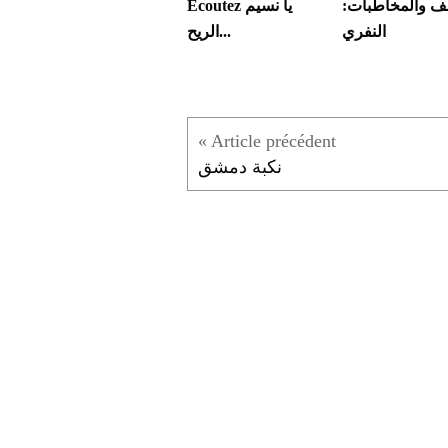
قف والمخاطبات:
Écoutez يا نسيم
النفري
الريح...
نكبة دمشق