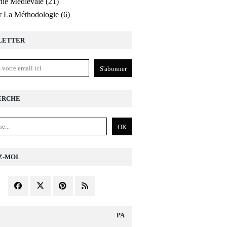
ie Médiévale
(21)
r La Méthodologie
(6)
LETTER
ERCHE
Z-MOI
PAGES DIVERS