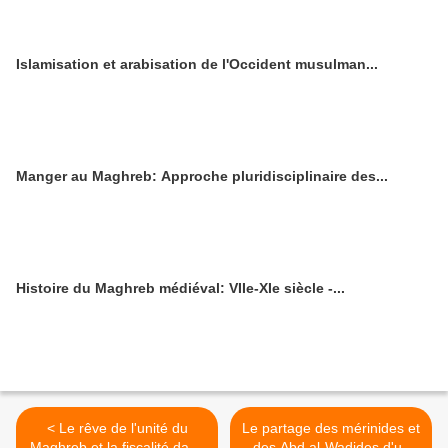
Islamisation et arabisation de l'Occident musulman...
Manger au Maghreb: Approche pluridisciplinaire des...
Histoire du Maghreb médiéval: VIIe-XIe siècle -...
< Le rêve de l'unité du
Le partage des mérinides et
Maghreb et la fiscalité dans
des Abd al-Wadides d'un