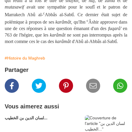
qui réuni à la fois le titre de
shaykh,
de
hâj
, de
zâhid
et de
mutasawif
avait une sympathie pour le soufî et le patron de
c
Marrakech Abû al-
Abbâs al-Sabtî. Ce dernier était sujet de
c
polémique à propos de ses
karâmât,
qu'Ibn
Âshir approuve dans
une de ces réponses à une question émanant d'un des
fuqarâ'
en
763 de l'hégire, que les
karâmât
ne sont pas interrompus après la
mort comme ces le cas des
karâmât
d'Abû al-Abbâs al-Sabtî.
#Histoire du Maghreb
Partager
Vous aimerez aussi
لسان الدين بن الخطيب...