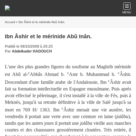
MENU
Accueil
» Ibn Âshir et le mérinide Abû Inân.
Ibn Âshir et le mérinide Abû Inân.
Publié le 08/10/2008 à 20:25
Par
Abdelkader HADOUCH
L'une des plus grandes figures du soufisme au Maghrib mérinide
c
c
c
est Abû al-
Abbâs Ahmad b.
Amr b. Muhammad b.
Âshir.
c
Descendant d'une famille arabe de l'Andalousie, Ibn
Âshir avait
fait sa formation intellectuelle en Espagne musulmane. Puis après
avoir effectué le pèlerinage, il s'est installé à la ville de Fès, puis à
Meknès, jusqu'à sa retraite définitive à la ville de Salé jusqu'à sa
c
mort en 769 H/ 1363. Ibn
Âshir menait une vie austère, les
vendredis il portait une verte avec une ceinture en laine (
jalâba
),
tandis que les autres jours il portait une
jalâba
vieille aux manches
courtes et des chaussures grossièrement cloutées. Très retirée, il