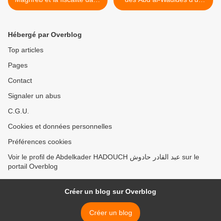
les réformes d'Abû al-
héritage militaire (Les
Hasan.
milices chrétiennes). >
Hébergé par Overblog
Top articles
Pages
Contact
Signaler un abus
C.G.U.
Cookies et données personnelles
Préférences cookies
Voir le profil de Abdelkader HADOUCH عبد القادر حادوش sur le
portail Overblog
Créer un blog sur Overblog
Créer un blog