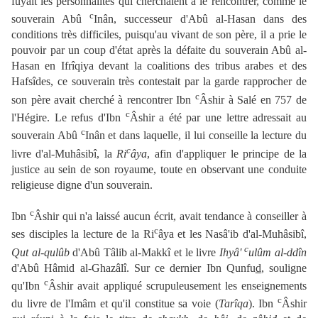
fuyait les personnalités qui cherchaient à le rencontrer, comme le
c
souverain Abû
Inân, successeur d'Abû al-Hasan dans des
conditions très difficiles, puisqu'au vivant de son père, il a prie le
pouvoir par un coup d'état après la défaite du souverain Abû al-
Hasan en Ifrîqiya devant la coalitions des tribus arabes et des
Hafsîdes, ce souverain très contestait par la garde rapprocher de
c
son père avait cherché à rencontrer Ibn
Âshir à Salé en 757 de
c
l'Hégire. Le refus d'Ibn
Âshir a été par une lettre adressait au
c
souverain Abû
Inân et dans laquelle, il lui conseille la lecture du
c
livre d'al-Muhâsibî, la
Ri
âya
, afin d'appliquer le principe de la
justice au sein de son royaume, toute en observant une conduite
religieuse digne d'un souverain.
c
Ibn
Âshir qui n'a laissé aucun écrit, avait tendance à conseiller à
c
ses disciples la lecture de la Ri
âya et les Nasâ'ib d'al-Muhâsibî,
c
Qut
al-qulûb
d'Abû Tâlib al-Makkî et le livre
Ihyâ'
ulûm al-ddîn
d'Abû Hâmid al-Ghazâlî. Sur ce dernier Ibn Qunfu
d
, souligne
c
qu'Ibn
Âshir avait appliqué scrupuleusement les enseignements
c
du livre de l'Imâm et qu'il constitue sa voie (
Tarîqa
). Ibn
Âshir