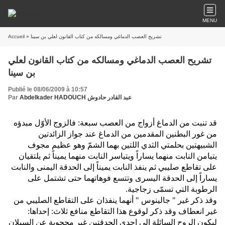
MENU
» تشريح العصب الدماغي ومسالكه من كتاب القانون لعلي بن سينا
Accueil
تشريح العصب الدماغي ومسالكه من كتاب القانون لعلي
بن سينا
Publié le 08/06/2009 à 10:57
Abdelkader HADOUCH عبد القادر حادوش
Par
قد تنبت من الدماغ أزواج من العصب سبعة‏:‏ فالزوج الأوّل مبدؤه
من غور البطنين المقدمين من الدماغ عند جواز الزائدتين
الشبيهتين بحلمتي الثدي اللتين بهما الشمّ وهو عظيم مجوف
يتيامن النابت منهما يساراً ويتياسر النابت منهما يميناً ثم يلتقيان
على تقاطع صليبي ثم ينفذ النابت يميناً إلى الحدقة اليمنى والنابت
يساراً إلى الحدقة اليسرى وتتسع فوهاتهما حتى تشتمل على
الرطوبة التي تسمّى زجاجية‏.‏
وقد ذكر غير ‏"‏ جالينوس ‏"‏ أنهما ينفذان على التقاطع الصليبي من
غير انعطاف وقد ذكر لوقوع هذا التقاطع منافع ثلاث‏:‏ إحداها‏:‏
ليكون الروح السائلة إلى إحدى الحدقتين غير محجوبة عن السيلان