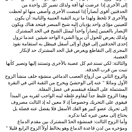
إلى الأخرى إذا عرضت لها آفة ولذلك تصير كل واحدة من
الحدقتين أقوى أبصاراً إذا غمضت الأخرى وأصفى منها لو لحظت
والأخرى لا تلحظ ولهذا ما تزيد النقبة العنبية والثانية‏:‏ أن يكون
للعينين مؤدّى واحد يؤديان إليه شبح المبصر فيتحد هناك ويكون
الإبصار بالعينين إبصاراً واحداً ليمثل الشبح في الحد المشترك
ولذلك يعرض للحول أن يروا الشيء الواحد شيئين عندما تزول
إحدى الحدقتين إلى فوق أو إلى أسفل فيبطل به استقامة نفوذ
المجرى إلى التقاطع ويعرض قبل الحد المشترك حد لإنكار
العصبة‏.‏
والثالثة‏:‏ لكي تستدعم كل عصبة بالأخرى وتستند إليها وتصير كأنها
تنبت من قرب الحدقة‏.‏
والزوج الثاني من أزواج العصب الدماغي منشؤه خلف منشأ الزوج
الأول ومائلا ‏"‏ عنه إلى الوحشيّ ويخرج من الثقبة التي في النقرة
المشتملة على المقلة فينقسم في عضل المقلة‏.‏
وهذا الزوج غليظ جداً ليقاوم غلظه لينه الواجب لقربه من المبدأ
فيقوى على التحريك وخصوصاً إذ لا معين له إذ الثالث مصروف
إلى تحريك عضو كبير هو الفك الأسفل فلا يفضل عنه فضلة بل
يحتاج إلى معين غيره كما نذكره‏.‏
وأما الزوج الثالث‏:‏ فمنشؤه الحدّ المشترك بين مقدم الدماغ
ومؤخره من لدن قاعدة الدماغ وهو يخالط أولاً الزوج الرابع قليلا ‏"‏