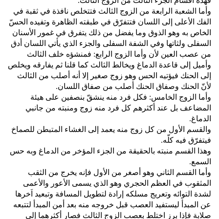
فهذه أقسام الجزء الثالث من الزوج الثالث‏.‏
وأما الشعبة الرابعة من الزوج الثالث فتتخلص نافذة في ثقبة في
الفك الأعلى إلى اللسان فتتفرّق في طبقته الظاهرة وتفيده الحسّ
الخاص به وهو الذوق وما يفضل من ذلك يتفرق في غمور الأسنان
السفلى ولثاتها وفي الشفة السفلى والجزء الذي يأتي اللسان أدق
من عصب العين لأن وأما الزوج الرابع‏:‏ فمنشؤه خلف الثالث
وأميل إلى قاعدة الدماغ ويخالط الثالث كما قلنا ثم يفارقه ويخلص
إلى الحنك فيؤتيه الحس وهو زوج صغير إلا أنه أصلب من الثالث
لأنّ الحنك وصفاق الحنك أصلب من صفاق اللسان‏.‏
وأما الزوج الخامس‏:‏ فكل فرد منه ينشقّ بنصفين على هيئة
المضاعف بل عند أكثرهم كل فرد منه زوج ومنبته من جانبي
الدماغ‏.‏
والقسم الأول من كل زوج منه يعمد إلى الغشاء المتبطن للصماخ
فيتفرّق فيه كلّه‏.‏
وهذا القسم منبته بالحقيقة من الجزء المؤخر من الدماغ وبه حس
السمع‏.‏
وأما القسم الثاني وهو أصغر من الأول فإنه يخرج من الثقب
المثقوب في العظم الحجري وهو الذي يسمى الأعور والأعمى
لشدة التوائه وتعريج مسلكه إرادة لتطويل المسافة وتبعيد اَخرها
عن المبدأ ليستفيد العصب قبل خروجه منه بعد أمن المبدأ لتتبعه
صلابة فإذا برز اختلط بعصب الزوج الثالث فصار أكثرهما إلى