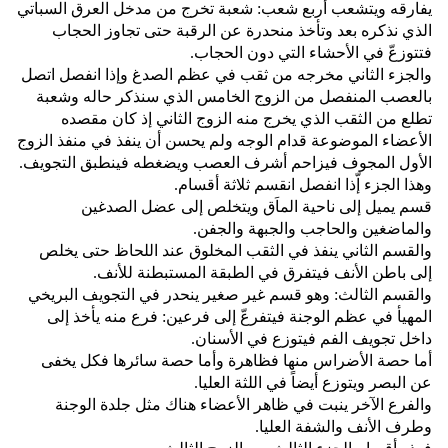
يفارقه ويتشعب أربع شعب‏:‏ شعبة تخرج من مدخل العرق السباتي
الذي نذكره بعد وتأخذ منحدرة عن الرقبة حتى تجاوز الحجاب
فتتوزعّ في الأحشاء التي دون الحجاب‏.‏
والجزء الثاني مخرجه من ثقب في عظم الصدغ وإذا انفصل اتصل
بالعصب المنفصل من الزوج الخامس الذي سنذكر حاله وشعبة
تطلع من الثقب الذي يخرج منه الزوج الثاني إذ كان مقصده
الأعضاء الموضوعة قدام الوجه ولم يحسن أن ينفذ في منفذ الزوج
الأول المجوف فيزاحم أشرف العصب ويضغطه فينطبق التجويف‏.‏
وهذا الجزء إّذا انفصل انقسم ثلاثة أقسام‏.‏
قسم يميل إلى ناحية الماَق ويتخلص إلى عضل الصدغين
والماضغين والحاجب والجبهة والجفن‏.‏
والقسم الثاني ينفذ في الثقب المخلوق عند اللحاظ حتى يخلص
إلى باطن الأنف فيتفرق في الطبقة المستبطنة للأنف‏.‏
والقسم الثالث‏:‏ وهو قسم غير صغير ينحدر في التجويف البريخي
المهيأ في عظم الوجنة فيتفرعّ إلى فرعين‏:‏ فرع منه يأخذ إلى
داخل تجويف الفم فيتوزع في الأسنان‏.‏
أما حصة الأضراس منها فظاهرة وأما حصة سائرها فكل يخفى
عن البصر ويتوزع أيضاً في اللثة العليا‏.‏
والفرع الآخر ينبت في ظاهر الأعضاء هناك مثل جلدة الوجنة
وطرف الأنف والشفة العليا‏.‏