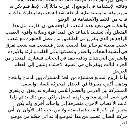
وفاتته الإستقامة في الوضع إذا تورب مائلاً إلى الإبط فلم يكن بد
من توثيقه بما يستند عليه بأربطة تشد الشعب به ليتدارك بذلك ما
فات من الغلظ والاستقامة في الوضع‏.‏
والحكمة في تبعيد هذه الشعب الراجعة هي أن تقارب مثل هذا
المتعلق وأن تستفيد بالتباعد عن المبدأ قوة وصلابة وأقوى العصب
الراجع هو الذي يتفرق في الطبقتين من عضل الحنجرة مع شعب
عصب معينة ثم سائر هذا العصب ينحدر فيتشعب منه شعب تفرق
في أغشية الحجاب والصدر وعضلاتها وفي القلب والرئة والأوردة
والشرايين التي هناك وباقيه ينفذ في الحجاب فيشارك المنحدر من
الجزء الثالث ويتفرقان في أغشية الاحشاء وتنتهي إلى العظم
العريض‏.‏
وأما الزوج السابع فمنشؤه من الحدّ المشترك بين الدماغ والنخاع
ويذهب أكثره متفرقاً في العضل المحركة للسان والعضل
المشتركة بين الدرقي والعظم اللامي وسائره قد يتفق أن يتفرق
في عضل أخرى مجاورة لهذه العضل ولكن ليس ذلك بدائم ولما
كانت الأعصاب الأخرى منصرفة إلى واجبات أخرى ولم يكن
يحسن أن تكثر الثقب فيما يتقدم ولا من تحت كان الأولى أن تأتي
حركة اللسان عصب من هذا الموضع إذ قد أتى حسّه من موضع
آخر‏.‏