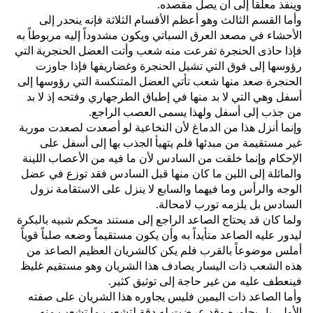
وينفذ معلقاً إلى أن يصل مقصده‏.‏
وأما القسم الثالث وهو أعظم الأقسام الثلاثة فإنه ينحدر إلى
الأحشاء في مصعد العرق السباتي ويكون مشدوداً إليه مربوطاً به
فإذا حاذى الحنجرة تفرعت منه شعب وأتت العضل الحنجرية التي
رؤوسها إلى فوق التي تشيل الحنجرة وغضاريفها فإذا جاوزت
الحنجرة صعد منها شعب تأتي العضل المتنكسة التي رؤوسها إلى
أسفل وهي التي لا بد منها في إطباق الطرجهاري وفتحه إذ لا بد
من جذب إلى أسفل ولهذا يسمى العصب الراجع‏.‏
وإنما أنزل هذا من الدماغ لأن النخاعية لو أصعدت لصعدت موربة
غير مستقيمة من مبدئها فلم يتهيأ الجذب بها إلى أسفل على
الإحكام وإنما خلقت من السادس لأن ما فيه من الأعصاب اللينة
والمائلة إلى اللين ما كان منها قبل السادس فقد توزع في عضل
الوجه والرأس وما فيهما والسابع لا ينزل على الاستقامة نزول
السادس بل يلزمه تورب لامحالة‏.‏
ولما كان قد يحتاج الصاعد الراجع إلى مستند محكم شبيه بالبكرة
ليدور عليه الصاعد متأيداً به وأن يكون مستقيماً وضعه صلباً قوياً
أملس موضوعاً بالقرب فلم يكن كالشريان العظيم الصاعد من
هذه الشعب ذات اليسار يصادف هذا الشريان وهو مستقيم غليظ
فينعطف عليه من غير حاجة إلى توثيق كثير‏.‏
وأما الصاعد ذات اليمين فليس يجاوره هذا الشريان على صفته
الأولى بل يِجاوره وقد عرضت له دقة لتشعب ما تشعب منه