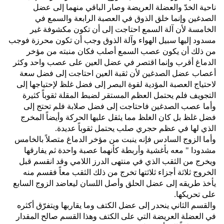
ناحية الخدّ والعضلة العريضة وصار الباقي منهما إلى عضل
الصدغين وإنما خلق الذوق في العصبة الرابعة والسمع في
الخامسة لأن آلة السمع احتاجت إلى أن تكون مكشوفة غير
مسدود إليها سبيل الهواء وآلة الذوق وجب أن تكون محرزة فوجب
من ذلك أن يكون عصب السمع أصلب فكان منبته من مؤخر
الدماغ أقرب وإنما اقتصر في عضل العين على عصب واحد وكثر
أعصاب عضل الصدغين لأن ثقبة العين احتاجت إلى فضل سعة
لاحتياج العصبة المؤدية لقوة البصر إلى فضل غلظ لإحتياجها إلى
التجويف فلم يحتمل العظم المستقر لضبط المقلة ثقوباً كثيرة
وأما عصب الصدغين فاحتاجت إلى فضل صلابة فلم تحتج إلى
فضل غلظ بل كان الغلظ مما يثقل عليها الحركة وأيضاً المخرج
الذي لها في عظم حجري صلب يحتمل ثقوباً عديدة‏.‏
وأما الزوج السادس فإنه ينبت من مؤخر الدماغ متصلاً بالخامس
مشدودا ‏"‏ معه بأغشية وأربطة كأنهما عصبة واحدة ثم يفارقها
ويخرج من الثقب الذي في منتهى الدرز اللامي وقد انقسم قبل
الخروج ثلاثة أجزاء ثلاثتها تخرج من ذلك الثقب معاً فقسم منه
يأخذ طريقه إلى عضل الحلق وأصل اللسان ليعاضد الزوج السابع
على تحريكها‏.‏
والقسم الثاني ينحدر إلى عضل الكتف وما يقاربها ويتفرّق أكثره
في العضلة العريضة التي على الكتف وهذا القسم صالح المقدار