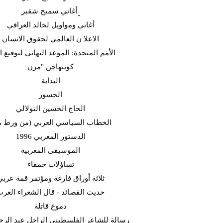
أغاني سميح شقير-
أغاني ومواويل لخالد العراقي
الاعلا ن العالمي لحقوق الانسان
الأمم المتحدة: الموعد النهائي لتوقيع ا
كوبنهاجن "مرن
البداية
الجسور
الحاج الحسين التولالي
(الخطاب السياسي العربي (من ورط 
الدستور المغربي 1996
الموسيقى المغربية
تساؤلات حمقاء
ثلاثة أوراق فارغة ومؤتمر قمة عربي
حديث القصائد - قال الشعراء العر
دموع قاتلة
رسالة للشاعر الفلسطيني الراحل عبد الرح