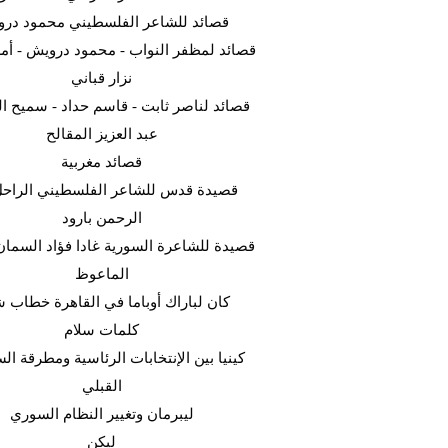
قصائد للشاعر الفلسطيني محمود در
قصائد لمظفر النواب - محمود درويش - أمل
نزار قباني
قصائد لناصر ثابت - قاسم حداد - سميح ال
عبد العزيز المقالح
قصائد مغربية
قصيدة قدس للشاعر الفلسطيني الراحل
الرحمن بارود
قصيدة للشاعرة السورية غادا فؤاد السما
الماعوظ
كان لباراك أوباما في القاهرة خطاب ش
كلمات سلام
كينيا بين الإنتخابات الرئاسية ومطرقة ا
القبلي
ليبرمان وتغيير النظام السوري
ليكن