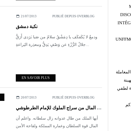
DISC
21/07/2013
PUBLIÉ DEPUIS OVERBLOG
INTÉG
نكبة دمشق
ودمعٌ لا يُكَفكَف يا دِمَشْقُ سلامٌ من صَبا بَرَدى أَرَقُّ
UNFFMG
جلالُ الرُّزْءِ عن وَصْفٍ يَدِقُّ ومعذِرة اليَراعةِ...
لمعاملة
EN SAVOIR PLUS
هينة
اء لطفي
20/07/2013
PUBLIÉ DEPUIS OVERBLOG
كم
السياسة السلطانية في استجباء الخراج وبيت المال من سراج الملوك للإمام الطرطوشي
أيها الملك من طال عدوانه زال سلطانه. واعلم أن
المال قوة السلطان وعمارة المملكة ولقاحة الأمن