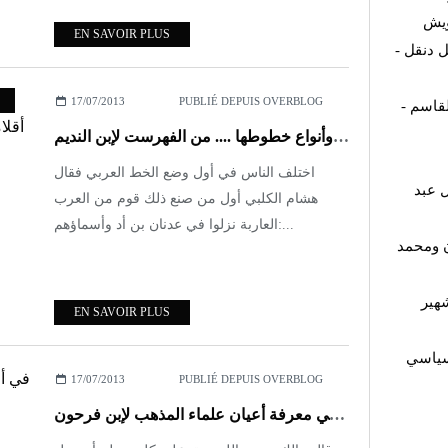
ويش
EN SAVOIR PLUS
 دنقل -
17/07/2013
PUBLIÉ DEPUIS OVERBLOG
قاسم -
لغات الأمم من العرب والعجم ونعوت أقلامها وأنواع خطوطها .... من الفهرست لإبن النديم
اختلف الناس في أول وضع الخط العربي فقال
 عبد
هشام الكلبي أول من صنع ذلك قوم من العرب
العاربة نزلوا في عدنان بن أد وأسماؤهم:...
ن ومحمد
هير
EN SAVOIR PLUS
لسياسي
17/07/2013
PUBLIÉ DEPUIS OVERBLOG
في أخبار مالك مع الملوك ومحنته من كتاب الديباج المذهب في معرفة أعيان علماء المذهب لإبن فرحون