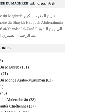
HISTOIRE DU MAGHREB تاريخ المغرب الكبير
moire du Shaykh Hadouch Abderrahmân
al-'Amayrî al-Yaznâsnî al-Zanâtî. ا
عبد الرحمان العميري ا
ORIES
6)
 Du Maghreb
(181)
e
(71)
e Du Monde Arabo-Musulman
(63)
1)
(45)
ldûn Abderrahmân
(38)
utés Chrétiennes
(37)