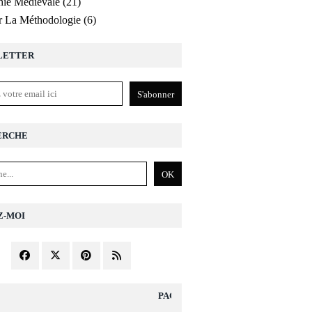
ie Médiévale
(21)
r La Méthodologie
(6)
LETTER
ERCHE
Z-MOI
PAGES DIVERS