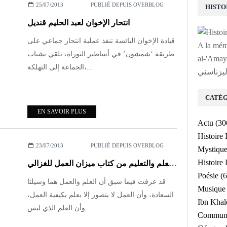
25/07/2013
PUBLIÉ DEPUIS OVERBLOG
انتحار الإخوان لعبد الحليم قنديل
قيادة الإخوان البائسة تنفذ عملية انتحار جماعي على
A la mé
طريقة ‘شمشون’ في أساطير التوراة، تلقي بشباب
لى روح الشيخ
الجماعة إلى التهلكة،...
ليزناسني
CATÉG
EN SAVOIR PLUS
Actu
(30
Histoire
23/07/2013
PUBLIÉ DEPUIS OVERBLOG
Mystiqu
Histoir
العقل والعلم والتعليم من كتاب ميزان العمل للغزالي
Poésie
(6
قد عرفت فيما سبق أن العلم والعمل هما وسيلتا
Musique
السعادة، وأن العمل لا يتصور إلا بعلم بكيفية العمل،
Ibn Kha
وأن العلم الذي ليس...
Communa