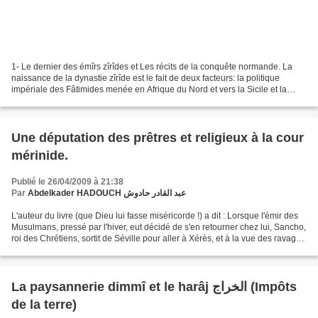
1- Le dernier des émîrs zîrîdes et Les récits de la conquête normande. La
naissance de la dynastie zîrîde est le fait de deux facteurs: la politique
impériale des Fâtimides menée en Afrique du Nord et vers la Sicile et la
Méditerranée. Le deuxième est...
Une députation des prêtres et religieux à la cour
mérinide.
Publié le 26/04/2009 à 21:38
Par
Abdelkader HADOUCH عبد القادر حادوش
L'auteur du livre (que Dieu lui fasse miséricorde !) a dit : Lorsque l'émir des
Musulmans, pressé par l'hiver, eut décidé de s'en retourner chez lui, Sancho,
roi des Chrétiens, sortit de Séville pour aller à Xérès, et à la vue des ravages
que les guerriers...
La paysannerie dimmî et le harâj الخراج (Impôts
de la terre)