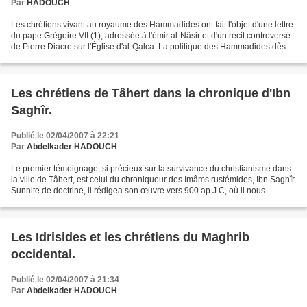
Par
HADOUCH
Les chrétiens vivant au royaume des Hammadides ont fait l'objet d'une lettre
du pape Grégoire VII (1), adressée à l'émir al-Nâsir et d'un récit controversé
de Pierre Diacre sur l'Église d'al-Qalca. La politique des Hammadides dès
leur installation à al-Qalca...
Les chrétiens de Tâhert dans la chronique d'Ibn
Saghîr.
Publié le 02/04/2007 à 22:21
Par
Abdelkader HADOUCH
Le premier témoignage, si précieux sur la survivance du christianisme dans
la ville de Tâhert, est celui du chroniqueur des Imâms rustémides, Ibn Saghîr.
Sunnite de doctrine, il rédigea son œuvre vers 900 ap.J.C, où il nous
apprend plusieurs événements...
Les Idrisides et les chrétiens du Maghrib
occidental.
Publié le 02/04/2007 à 21:34
Par
Abdelkader HADOUCH