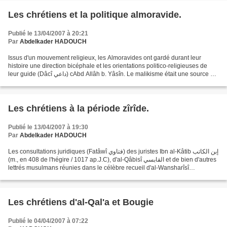
Les chrétiens et la politique almoravide.
Publié le 13/04/2007 à 20:21
Par
Abdelkader HADOUCH
Issus d'un mouvement religieux, les Almoravides ont gardé durant leur
histoire une direction bicéphale et les orientations politico-religieuses de
leur guide (Dâcî داعي) cAbd Allâh b. Yâsîn. Le malikisme était une source de
légitimité pour les tribus...
Les chrétiens à la période zîrîde.
Publié le 13/04/2007 à 19:30
Par
Abdelkader HADOUCH
Les consultations juridiques (Fatâwî فتاوي) des juristes Ibn al-Kâtib إبن الكاتب
(m., en 408 de l'hégire / 1017 ap.J.C), d'al-Qâbisî القابسي et de bien d'autres
lettrés musulmans réunies dans le célèbre recueil d'al-Wansharîsî
الونشريسي (le Micyâr ),...
Les chrétiens d'al-Qal'a et Bougie
Publié le 04/04/2007 à 07:22