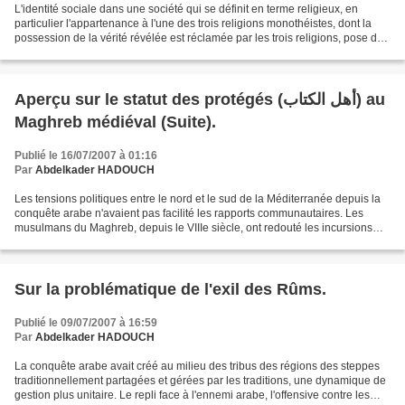
L'identité sociale dans une société qui se définit en terme religieux, en
particulier l'appartenance à l'une des trois religions monothéistes, dont la
possession de la vérité révélée est réclamée par les trois religions, pose des
problèmes de définition...
Aperçu sur le statut des protégés (أهل الكتاب) au
Maghreb médiéval (Suite).
Publié le 16/07/2007 à 01:16
Par
Abdelkader HADOUCH
Les tensions politiques entre le nord et le sud de la Méditerranée depuis la
conquête arabe n'avaient pas facilité les rapports communautaires. Les
musulmans du Maghreb, depuis le VIIIe siècle, ont redouté les incursions
des chrétiens sur le littoral,...
Sur la problématique de l'exil des Rûms.
Publié le 09/07/2007 à 16:59
Par
Abdelkader HADOUCH
La conquête arabe avait créé au milieu des tribus des régions des steppes
traditionnellement partagées et gérées par les traditions, une dynamique de
gestion plus unitaire. Le repli face à l'ennemi arabe, l'offensive contre les