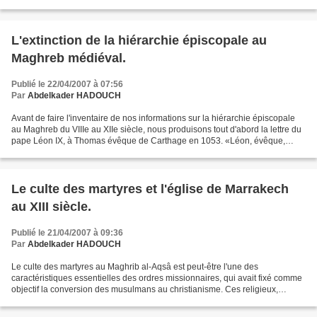
occupants, l'union derrière...
L'extinction de la hiérarchie épiscopale au
Maghreb médiéval.
Publié le 22/04/2007 à 07:56
Par
Abdelkader HADOUCH
Avant de faire l'inventaire de nos informations sur la hiérarchie épiscopale
au Maghreb du VIIIe au XIIe siècle, nous produisons tout d'abord la lettre du
pape Léon IX, à Thomas évêque de Carthage en 1053. «Léon, évêque,
serviteurs des serviteurs de Dieu,...
Le culte des martyres et l'église de Marrakech
au XIII siècle.
Publié le 21/04/2007 à 09:36
Par
Abdelkader HADOUCH
Le culte des martyres au Maghrib al-Aqsâ est peut-être l'une des
caractéristiques essentielles des ordres missionnaires, qui avait fixé comme
objectif la conversion des musulmans au christianisme. Ces religieux,
animés par une volonté de prêcher l'évangile,...