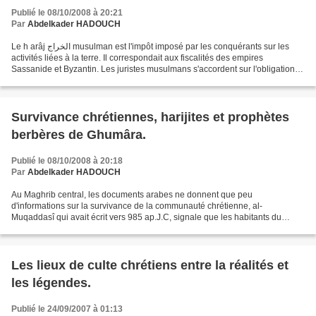
Publié le 08/10/2008 à 20:21
Par
Abdelkader HADOUCH
Le h arâj الخراج musulman est l'impôt imposé par les conquérants sur les
activités liées à la terre. Il correspondait aux fiscalités des empires
Sassanide et Byzantin. Les juristes musulmans s'accordent sur l'obligation
au dimmî ذمي de payer le h arâj...
Survivance chrétiennes, harijites et prophètes
berbères de Ghumâra.
Publié le 08/10/2008 à 20:18
Par
Abdelkader HADOUCH
Au Maghrib central, les documents arabes ne donnent que peu
d'informations sur la survivance de la communauté chrétienne, al-
Muqaddasî qui avait écrit vers 985 ap.J.C, signale que les habitants du
Maghrib utilisaient trois langues: l'arabe, le berbère...
Les lieux de culte chrétiens entre la réalités et
les légendes.
Publié le 24/09/2007 à 01:13