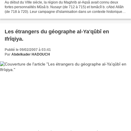
Au début du VIIIe siècle, la région du Maghrib al-Aqsâ avait connu deux
fortes personnalités Mûsâ b. Nusayr (de 712 à 715) et Ismâcîl b. cAbd Allâh
(de 718 à 720). Leur campagne d'islamisation dans un contexte historique
très particulier, avait fait ces...
Les étrangers du géographe al-Ya'qûbî en
Ifrîqiya.
Publié le 09/02/2007 à 03:41
Par
Abdelkader HADOUCH