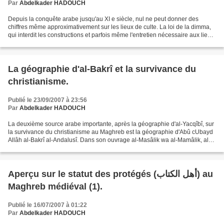
Par
Abdelkader HADOUCH
Depuis la conquête arabe jusqu'au XI e siècle, nul ne peut donner des
chiffres même approximativement sur les lieux de culte. La loi de la dimma,
qui interdit les constructions et parfois même l'entretien nécessaire aux lieux
de culte, avait laissé les...
La géographie d'al-Bakrî et la survivance du
christianisme.
Publié le 23/09/2007 à 23:56
Par
Abdelkader HADOUCH
La deuxième source arabe importante, après la géographie d'al-Yacqîbî, sur
la survivance du christianisme au Maghreb est la géographie d'Abû cUbayd
Allâh al-Bakrî al-Andalusî. Dans son ouvrage al-Masâlik wa al-Mamâlik, al-
Bakrî avait fourni des informations...
Aperçu sur le statut des protégés (أهل الكتاب) au
Maghreb médiéval (1).
Publié le 16/07/2007 à 01:22
Par
Abdelkader HADOUCH